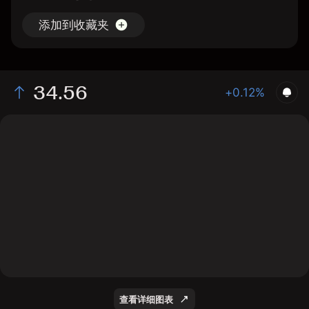
添加到收藏夹
34.56
+0.12%
The chart shows the SBCF stock price data over the
last 1 day, with a current price of 34.56, a high of
34.64, and a low of 34.04.
查看详细图表