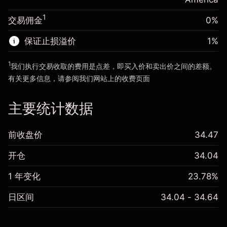
使用杠杆的交易规模（大约值）
$20,000.00
来自杠杆的资金 - 美元（大约值）
$19,000.00
1
交易佣金
0%
前往平台
保证止损溢价
1
%
前往平台
1
我们执行交易收取的费用是点差，即买入价和卖出价之间的差额。
有关更多信息，请参阅我们网站上的
收费
页面
“服务费用”
主要统计数据
前收盘价
34.47
开仓
34.04
1 年变化
23.78%
日区间
34.04 - 34.64