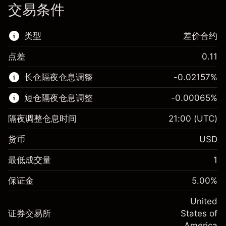
交易条件
类型
差价合约
点差
0.11
该金融市场可进行差价合约交易。
长仓隔夜仓息调整
-0.02157
%
了解更多:
短仓隔夜仓息调整
-0.00065
%
差价合约
隔夜调整仓息时间
21:00
(UTC)
货币
USD
保证金。您的投资
$1,000.00
最低成交量
1
-0.021568
保证金。您的投资
$1,000.00
隔夜仓息
%
保证金
5.00
%
来自头寸全值的费用
-0.000654
(-$4.31)
隔夜仓息
%
United
使用杠杆的交易规模（大约值）
来自头寸全值的费用
$20,000.00
(-$0.13)
证券交易所
States of
来自杠杆的资金 - 美元（大约值）
$19,000.00
America