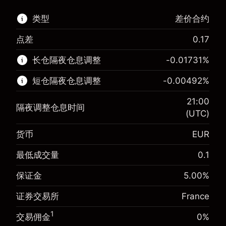
类型
差价合约
点差
0.17
该金融市场可进行差价合约交易。
长仓隔夜仓息调整
-0.01731
%
了解更多:
短仓隔夜仓息调整
-0.00492
%
差价合约
21:00
隔夜调整仓息时间
(UTC)
货币
EUR
保证金。您的投资
€1,000.00
-0.017307
最低成交量
0.1
保证金。您的投资
€1,000.00
隔夜仓息
%
来自头寸全值的费用
-0.004915
(-€3.46)
保证金
5.00
%
隔夜仓息
%
使用杠杆的交易规模（大约值）
来自头寸全值的费用
€20,000.00
(-€0.98)
证券交易所
France
来自杠杆的资金 - 美元（大约值）
€19,000.00
使用杠杆的交易规模（大约值）
€20,000.00
1
交易佣金
0%
来自杠杆的资金 - 美元（大约值）
€19,000.00