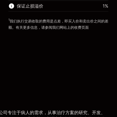
前往平台
保证止损溢价
1
%
前往平台
1
我们执行交易收取的费用是点差，即买入价和卖出价之间的差
额。有关更多信息，请参阅我们网站上的
收费
页面
“服务费用”
 公司专注于病人的需求，从事治疗方案的研究、开发、