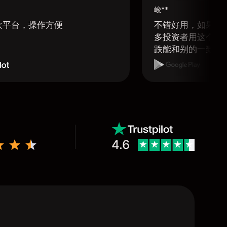
峻**
欢平台，操作方便
不错好用，如果可
多投资者用这个软
跌能和别的一致那
4.6