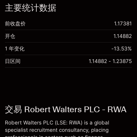
主要统计数据
前收盘价
1.17381
开仓
1.14882
1 年变化
-13.53%
日区间
1.14882 - 1.23875
交易 Robert Walters PLC - RWA
Robert Walters PLC (LSE: RWA) is a global
specialist recruitment consultancy, placing