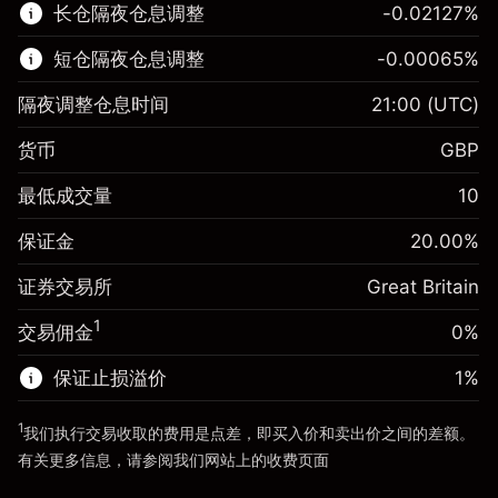
长仓隔夜仓息调整
-0.02127
%
了解更多:
短仓隔夜仓息调整
-0.00065
%
差价合约
隔夜调整仓息时间
21:00
(UTC)
货币
GBP
保证金。您的投资
£1,000.00
最低成交量
10
-0.021272
保证金。您的投资
£1,000.00
隔夜仓息
%
保证金
20.00
%
来自头寸全值的费用
-0.000646
(-£1.06)
隔夜仓息
%
证券交易所
Great Britain
使用杠杆的交易规模（大约值）
来自头寸全值的费用
£5,000.00
(-£0.03)
来自杠杆的资金 - 美元（大约值）
£4,000.00
1
交易佣金
0%
使用杠杆的交易规模（大约值）
£5,000.00
来自杠杆的资金 - 美元（大约值）
£4,000.00
保证止损溢价
1
%
前往平台
1
我们执行交易收取的费用是点差，即买入价和卖出价之间的差额。
前往平台
有关更多信息，请参阅我们网站上的
收费
页面
“服务费用”