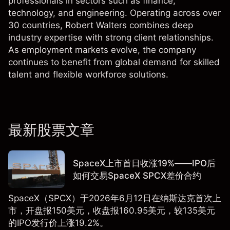
professionals in sectors such as finance,
technology, and engineering. Operating across over
30 countries, Robert Walters combines deep
industry expertise with strong client relationships.
As employment markets evolve, the company
continues to benefit from global demand for skilled
talent and flexible workforce solutions.
最新股票文章
SpaceX上市首日收涨19%——IPO后
如何交易SpaceX SPCX差价合约
SpaceX（SPCX）于2026年6月12日在纳斯达克首次上
市，开盘报150美元，收盘报160.95美元，较135美元
的IPO发行价上涨19.2%。