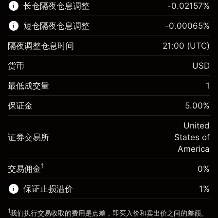
长仓隔夜仓息调整
-0.02157
%
了解更多:
短仓隔夜仓息调整
-0.00065
%
差价合约
隔夜调整仓息时间
21:00
(UTC)
货币
USD
保证金。您的投资
$1,000.00
最低成交量
1
-0.021568
保证金。您的投资
$1,000.00
隔夜仓息
%
保证金
5.00
%
来自头寸全值的费用
-0.000654
(-$4.31)
隔夜仓息
%
United
使用杠杆的交易规模（大约值）
来自头寸全值的费用
$20,000.00
(-$0.13)
证券交易所
States of
来自杠杆的资金 - 美元（大约值）
$19,000.00
America
使用杠杆的交易规模（大约值）
$20,000.00
来自杠杆的资金 - 美元（大约值）
$19,000.00
1
交易佣金
0%
前往平台
保证止损溢价
1
%
前往平台
1
我们执行交易收取的费用是点差，即买入价和卖出价之间的差额。