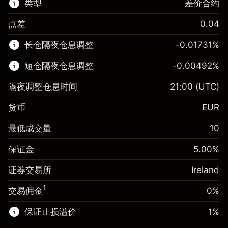
类型
差价合约
点差
0.04
该金融市场可进行差价合约交易。
长仓隔夜仓息调整
-0.01731
%
了解更多:
短仓隔夜仓息调整
-0.00492
%
差价合约
隔夜调整仓息时间
21:00
(UTC)
货币
EUR
保证金。您的投资
€1,000.00
最低成交量
10
-0.017307
保证金。您的投资
€1,000.00
隔夜仓息
%
保证金
5.00
%
来自头寸全值的费用
-0.004915
(-€3.46)
隔夜仓息
%
证券交易所
Ireland
使用杠杆的交易规模（大约值）
来自头寸全值的费用
€20,000.00
(-€0.98)
来自杠杆的资金 - 美元（大约值）
€19,000.00
1
交易佣金
0%
使用杠杆的交易规模（大约值）
€20,000.00
来自杠杆的资金 - 美元（大约值）
€19,000.00
保证止损溢价
1
%
前往平台