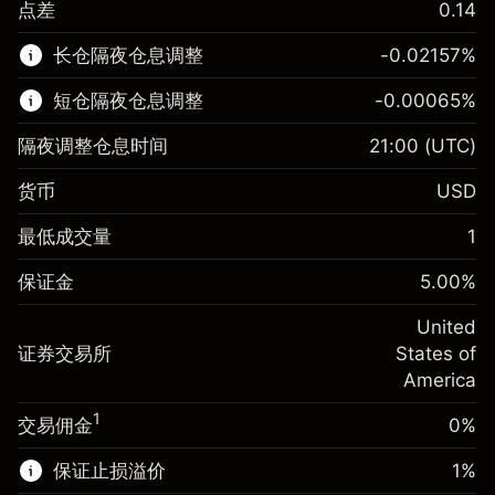
点差
0.14
该金融市场可进行差价合约交易。
长仓隔夜仓息调整
-0.02157
%
了解更多:
短仓隔夜仓息调整
-0.00065
%
差价合约
隔夜调整仓息时间
21:00
(UTC)
货币
USD
保证金。您的投资
$1,000.00
最低成交量
1
-0.021568
保证金。您的投资
$1,000.00
隔夜仓息
%
保证金
5.00
%
来自头寸全值的费用
-0.000654
(-$4.31)
隔夜仓息
%
United
使用杠杆的交易规模（大约值）
来自头寸全值的费用
$20,000.00
(-$0.13)
证券交易所
States of
来自杠杆的资金 - 美元（大约值）
$19,000.00
America
使用杠杆的交易规模（大约值）
$20,000.00
来自杠杆的资金 - 美元（大约值）
$19,000.00
1
交易佣金
0%
前往平台
保证止损溢价
1
%
前往平台