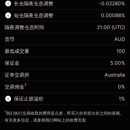
长仓隔夜仓息调整
-0.02280
%
了解更多:
短仓隔夜仓息调整
0.00088
%
差价合约
隔夜调整仓息时间
21:00
(UTC)
货币
AUD
保证金。您的投资
A$1,000.00
最低成交量
100
-0.022801
保证金。您的投资
A$1,000.00
隔夜仓息
%
保证金
5.00
%
来自头寸全值的费用
0.000884
(-A$4.56)
隔夜仓息
%
证券交易所
Australia
使用杠杆的交易规模（大约值）
来自头寸全值的费用
A$20,000.00
(A$0.18)
来自杠杆的资金 - 美元（大约值）
A$19,000.00
1
交易佣金
0%
使用杠杆的交易规模（大约值）
A$20,000.00
来自杠杆的资金 - 美元（大约值）
A$19,000.00
保证止损溢价
1
%
前往平台
1
我们执行交易收取的费用是点差，即买入价和卖出价之间的差额。
前往平台
有关更多信息，请参阅我们网站上的
收费
页面
“服务费用”