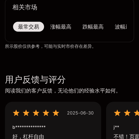
相关市场
最常交易
涨幅最高
跌幅最高
波幅最大
所示股价仅供参考，可能与实时市价存在差异。
用户反馈与评分
阅读我们的客户反馈，无论他们的经验水平如何。
2025-06-30
b**************
j**
好，杠杆自由
不错！页