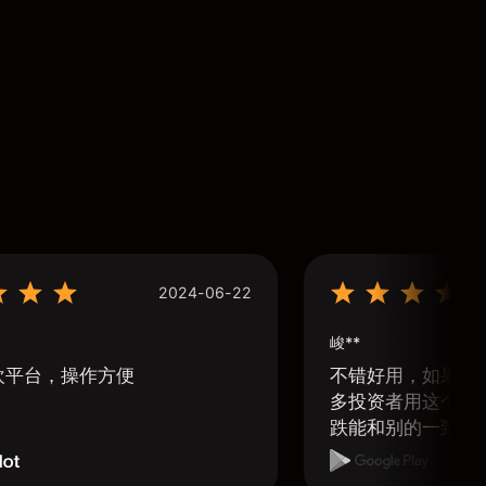
2024-06-22
峻**
欢平台，操作方便
不错好用，如果可
多投资者用这个软
跌能和别的一致那