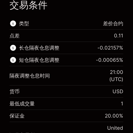
交易条件
类型
差价合约
点差
0.11
该金融市场可进行差价合约交易。
长仓隔夜仓息调整
-0.02157
%
了解更多:
短仓隔夜仓息调整
-0.00065
%
差价合约
21:00
隔夜调整仓息时间
(UTC)
货币
USD
保证金。您的投资
$1,000.00
-0.021568
最低成交量
1
保证金。您的投资
$1,000.00
隔夜仓息
%
来自头寸全值的费用
-0.000654
(-$1.08)
保证金
20.00
%
隔夜仓息
%
使用杠杆的交易规模（大约值）
来自头寸全值的费用
$5,000.00
(-$0.03)
United
来自杠杆的资金 - 美元（大约值）
$4,000.00