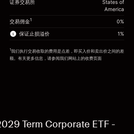
证券交易所
States of
使用杠杆的交易规模（大约值）
$5,000.00
America
来自杠杆的资金 - 美元（大约值）
$4,000.00
前往平台
1
交易佣金
0%
前往平台
保证止损溢价
1
%
1
我们执行交易收取的费用是点差，即买入价和卖出价之间的差
额。有关更多信息，请参阅我们网站上的
收费
页面
“服务费用”
029 Term Corporate ETF -