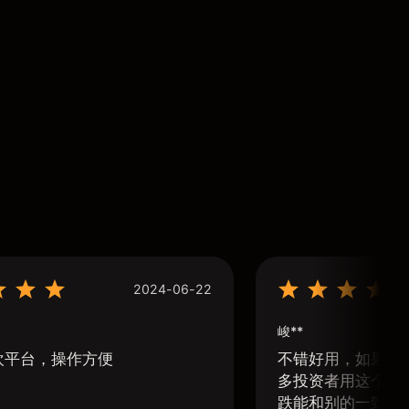
2024-06-22
峻**
欢平台，操作方便
不错好用，如果可
多投资者用这个软
跌能和别的一致那