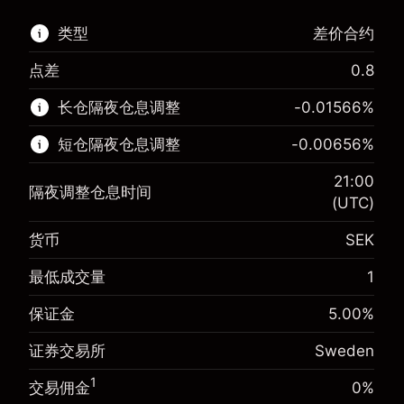
类型
差价合约
点差
0.8
该金融市场可进行差价合约交易。
长仓隔夜仓息调整
-0.01566
%
了解更多:
短仓隔夜仓息调整
-0.00656
%
差价合约
21:00
隔夜调整仓息时间
(UTC)
货币
SEK
保证金。您的投资
SEK 1,000.00
隔夜仓息
-0.01566
%
最低成交量
1
保证金。您的投资
SEK 1,000.00
来自头寸全值的费用
(-SEK 3.10)
隔夜仓息
-0.006562
%
保证金
5.00
%
使用杠杆的交易规模（大约值）
SEK 20,000.00
来自头寸全值的费用
(-SEK 1.30)
来自杠杆的资金 - 美元（大约值）
SEK 19,000.00
证券交易所
Sweden
使用杠杆的交易规模（大约值）
SEK 20,000.00
来自杠杆的资金 - 美元（大约值）
SEK 19,000.00
1
交易佣金
0%
前往平台