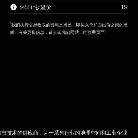
保证止损溢价
1
%
前往平台
1
我们执行交易收取的费用是点差，即买入价和卖出价之间的差
额。有关更多信息，请参阅我们网站上的
收费
页面
“服务费用”
作为信息技术的供应商，为一系列行业的地理空间和工业企业