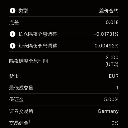
类型
差价合约
点差
0.018
该金融市场可进行差价合约交易。
长仓隔夜仓息调整
-0.01731
%
了解更多:
短仓隔夜仓息调整
-0.00492
%
差价合约
21:00
隔夜调整仓息时间
(UTC)
货币
EUR
保证金。您的投资
€1,000.00
-0.017307
最低成交量
1
保证金。您的投资
€1,000.00
隔夜仓息
%
来自头寸全值的费用
-0.004915
(-€3.46)
保证金
5.00
%
隔夜仓息
%
使用杠杆的交易规模（大约值）
来自头寸全值的费用
€20,000.00
(-€0.98)
证券交易所
Germany
来自杠杆的资金 - 美元（大约值）
€19,000.00
使用杠杆的交易规模（大约值）
€20,000.00
1
交易佣金
0%
来自杠杆的资金 - 美元（大约值）
€19,000.00