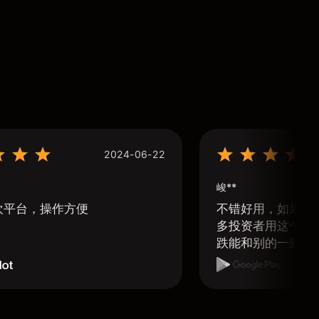
2024-06-22
峻**
欢平台，操作方便
不错好用，如果可
多投资者用这个软
跌能和别的一致那