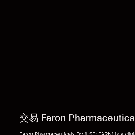
交易 Faron Pharmaceutica
Faron Pharmaceuticals Oy (LSE: FARN) is a cli