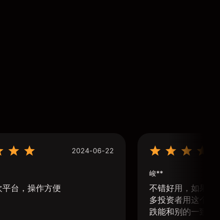
2024-06-22
峻**
欢平台，操作方便
不错好用，如果可
多投资者用这个软
跌能和别的一致那