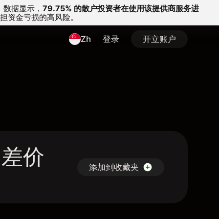
。
数据显示，
79.75% 的散户投资者在使用该提供商服务进
担资金亏损的高风险。
Zh
登录
开立账户
N 差价
添加到收藏夹