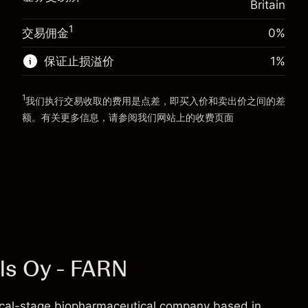
Britain
使用杠杆的交易规模（大约值）
£5,000.00
来自杠杆的资金 - 美元（大约值）
£4,000.00
1
交易佣金
0%
前往平台
保证止损溢价
1
%
前往平台
1
我们执行交易收取的费用是点差，即买入价和卖出价之间的差
额。有关更多信息，请参阅我们网站上的
收费
页面
“服务费用”
ls Oy - FARN
nical-stage biopharmaceutical company based in