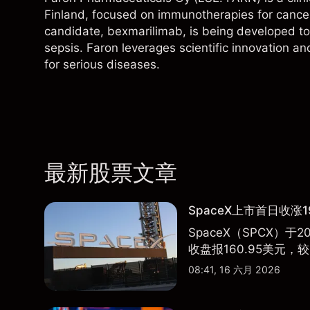
Finland, focused on immunotherapies for cancer
candidate, bexmarilimab, is being developed t
sepsis. Faron leverages scientific innovation an
for serious diseases.
最新股票文章
SpaceX上市首日收涨1
SpaceX（SPCX）
收盘报160.95美元，较
08:41, 16 六月 2026