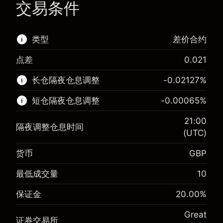
交易条件
类型
差价合约
点差
0.021
该金融市场可进行差价合约交易。
长仓隔夜仓息调整
-0.02127
%
了解更多:
短仓隔夜仓息调整
-0.00065
%
差价合约
21:00
隔夜调整仓息时间
(UTC)
货币
GBP
保证金。您的投资
£1,000.00
-0.021271
最低成交量
10
保证金。您的投资
£1,000.00
隔夜仓息
%
来自头寸全值的费用
-0.000647
(-£1.06)
保证金
20.00
%
隔夜仓息
%
使用杠杆的交易规模（大约值）
来自头寸全值的费用
£5,000.00
(-£0.03)
Great
来自杠杆的资金 - 美元（大约值）
£4,000.00
证券交易所