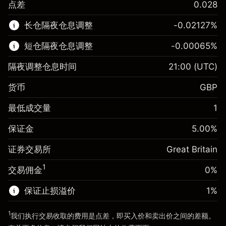
点差
0.028
该金融市场可进行差价合约交易。
长仓隔夜仓息调整
-0.02127
%
了解更多:
短仓隔夜仓息调整
-0.00065
%
差价合约
隔夜调整仓息时间
21:00
(UTC)
货币
GBP
保证金。您的投资
£1,000.00
最低成交量
1
-0.021272
保证金。您的投资
£1,000.00
隔夜仓息
%
保证金
5.00
%
来自头寸全值的费用
-0.000646
(-£4.25)
隔夜仓息
%
证券交易所
Great Britain
使用杠杆的交易规模（大约值）
来自头寸全值的费用
£20,000.00
(-£0.13)
来自杠杆的资金 - 美元（大约值）
£19,000.00
1
交易佣金
0%
使用杠杆的交易规模（大约值）
£20,000.00
来自杠杆的资金 - 美元（大约值）
£19,000.00
保证止损溢价
1
%
前往平台
1
我们执行交易收取的费用是点差，即买入价和卖出价之间的差额。
前往平台