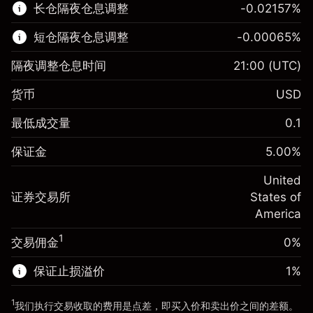
长仓隔夜仓息调整
-0.02157
%
了解更多:
短仓隔夜仓息调整
-0.00065
%
差价合约
隔夜调整仓息时间
21:00
(UTC)
货币
USD
保证金。您的投资
$1,000.00
最低成交量
0.1
-0.021568
保证金。您的投资
$1,000.00
隔夜仓息
%
保证金
5.00
%
来自头寸全值的费用
-0.000654
(-$4.31)
隔夜仓息
%
United
使用杠杆的交易规模（大约值）
来自头寸全值的费用
$20,000.00
(-$0.13)
证券交易所
States of
来自杠杆的资金 - 美元（大约值）
$19,000.00
America
使用杠杆的交易规模（大约值）
$20,000.00
来自杠杆的资金 - 美元（大约值）
$19,000.00
1
交易佣金
0%
前往平台
保证止损溢价
1
%
前往平台
1
我们执行交易收取的费用是点差，即买入价和卖出价之间的差额。