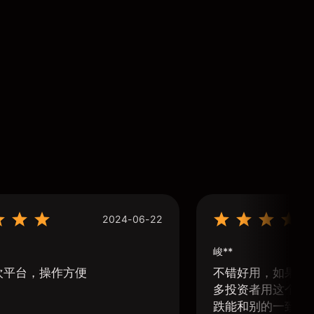
2024-06-22
峻**
欢平台，操作方便
不错好用，如果可
多投资者用这个软
跌能和别的一致那