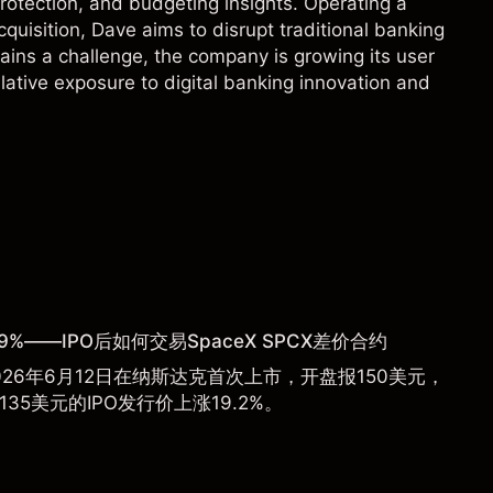
rotection, and budgeting insights. Operating a
uisition, Dave aims to disrupt traditional banking
mains a challenge, the company is growing its user
ative exposure to digital banking innovation and
9%——IPO后如何交易SpaceX SPCX差价合约
于2026年6月12日在纳斯达克首次上市，开盘报150美元，
135美元的IPO发行价上涨19.2%。