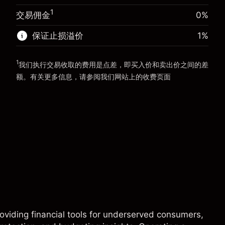
前往平台
1
交易佣金
0%
前往平台
保证止损溢价
1
%
1
我们执行交易收取的费用是点差，即买入价和卖出价之间的差
额。有关更多信息，请参阅我们网站上的
收费
页面
“服务费用”
viding financial tools for underserved consumers,