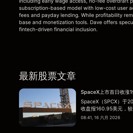
including early wage access, no-fee overdraft p
subscription-based model with low-cost user acq
fees and payday lending. While profitability re
base and monetization tools. Dave offers specul
fintech-driven financial inclusion.
最新股票文章
SpaceX上市首日收涨1
SpaceX（SPCX）
收盘报160.95美元，较
08:41, 16 六月 2026