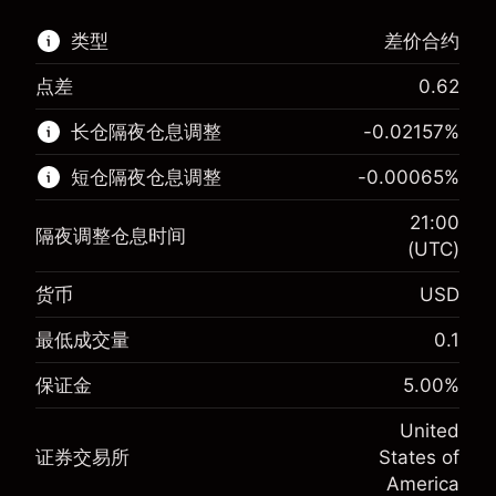
类型
差价合约
点差
0.62
该金融市场可进行差价合约交易。
长仓隔夜仓息调整
-0.02157
%
了解更多:
短仓隔夜仓息调整
-0.00065
%
差价合约
21:00
隔夜调整仓息时间
(UTC)
货币
USD
保证金。您的投资
$1,000.00
-0.021568
最低成交量
0.1
保证金。您的投资
$1,000.00
隔夜仓息
%
来自头寸全值的费用
-0.000654
(-$4.31)
保证金
5.00
%
隔夜仓息
%
使用杠杆的交易规模（大约值）
来自头寸全值的费用
$20,000.00
(-$0.13)
United
来自杠杆的资金 - 美元（大约值）
$19,000.00
证券交易所
States of
使用杠杆的交易规模（大约值）
$20,000.00
America
来自杠杆的资金 - 美元（大约值）
$19,000.00