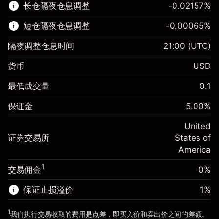
长仓隔夜仓息调整
-0.02157
%
了解更多:
短仓隔夜仓息调整
-0.00065
%
差价合约
隔夜调整仓息时间
21:00
(UTC)
货币
USD
保证金。您的投资
$1,000.00
最低成交量
0.1
-0.021568
保证金。您的投资
$1,000.00
隔夜仓息
%
保证金
5.00
%
来自头寸全值的费用
-0.000654
(-$4.31)
隔夜仓息
%
United
使用杠杆的交易规模（大约值）
来自头寸全值的费用
$20,000.00
(-$0.13)
证券交易所
States of
来自杠杆的资金 - 美元（大约值）
$19,000.00
America
使用杠杆的交易规模（大约值）
$20,000.00
来自杠杆的资金 - 美元（大约值）
$19,000.00
1
交易佣金
0%
前往平台
保证止损溢价
1
%
前往平台
1
我们执行交易收取的费用是点差，即买入价和卖出价之间的差额。