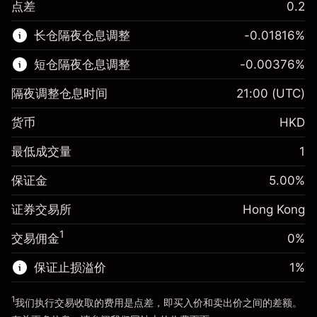
点差
0.2
该金融市场可进行差价合约交易。
长仓隔夜仓息调整
-0.01816
%
了解更多:
短仓隔夜仓息调整
-0.00376
%
差价合约
隔夜调整仓息时间
21:00
(UTC)
货币
HKD
保证金。您的投资
HK$1,000.00
最低成交量
1
隔夜仓息
-0.018156
%
保证金。您的投资
HK$1,000.00
来自头寸全值的费用
(-HK$3.63)
保证金
5.00
%
隔夜仓息
-0.003762
%
使用杠杆的交易规模（大约值）
HK$20,000.00
来自头寸全值的费用
(-HK$0.75)
证券交易所
Hong Kong
来自杠杆的资金 - 美元（大约值）
使用杠杆的交易规模（大约值）
HK$20,000.00
HK$19,000.00
1
交易佣金
0%
来自杠杆的资金 - 美元（大约值）
HK$19,000.00
保证止损溢价
1
%
前往平台
1
我们执行交易收取的费用是点差，即买入价和卖出价之间的差额。
前往平台