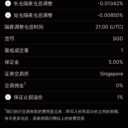
长仓隔夜仓息调整
-0.01342
%
了解更多:
短仓隔夜仓息调整
-0.00850
%
差价合约
隔夜调整仓息时间
21:00
(UTC)
货币
SGD
保证金。您的投资
SGD 1,000.00
最低成交量
1
隔夜仓息
-0.013418
%
保证金。您的投资
SGD 1,000.00
来自头寸全值的费用
(-SGD 2.68)
保证金
5.00
%
隔夜仓息
-0.0085
%
使用杠杆的交易规模（大约值）
SGD 20,000.00
来自头寸全值的费用
(-SGD 1.70)
证券交易所
Singapore
来自杠杆的资金 - 美元（大约值）
使用杠杆的交易规模（大约值）
SGD 20,000.00
SGD 19,000.00
1
交易佣金
0%
来自杠杆的资金 - 美元（大约值）
SGD 19,000.00
保证止损溢价
1
%
前往平台
1
我们执行交易收取的费用是点差，即买入价和卖出价之间的差额。
前往平台
有关更多信息，请参阅我们网站上的
收费
页面
“服务费用”