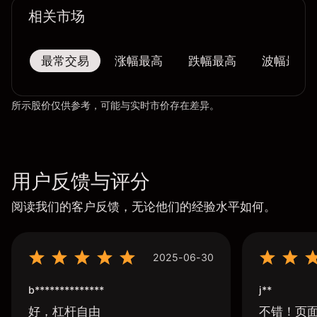
相关市场
最常交易
涨幅最高
跌幅最高
波幅最大
所示股价仅供参考，可能与实时市价存在差异。
用户反馈与评分
阅读我们的客户反馈，无论他们的经验水平如何。
2025-06-30
b**************
j**
好，杠杆自由
不错！页