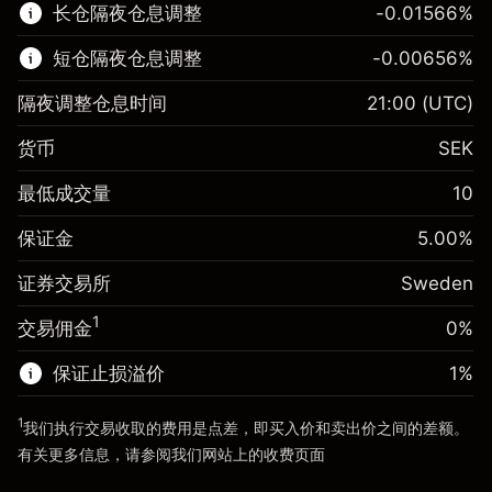
长仓隔夜仓息调整
-0.01566
%
了解更多:
短仓隔夜仓息调整
-0.00656
%
差价合约
隔夜调整仓息时间
21:00
(UTC)
货币
SEK
保证金。您的投资
SEK 1,000.00
最低成交量
10
隔夜仓息
-0.01566
%
保证金。您的投资
SEK 1,000.00
来自头寸全值的费用
(-SEK 3.13)
保证金
5.00
%
隔夜仓息
-0.006562
%
使用杠杆的交易规模（大约值）
SEK 20,000.00
来自头寸全值的费用
(-SEK 1.31)
证券交易所
Sweden
来自杠杆的资金 - 美元（大约值）
使用杠杆的交易规模（大约值）
SEK 20,000.00
SEK 19,000.00
1
交易佣金
0%
来自杠杆的资金 - 美元（大约值）
SEK 19,000.00
保证止损溢价
1
%
前往平台
1
我们执行交易收取的费用是点差，即买入价和卖出价之间的差额。
前往平台
有关更多信息，请参阅我们网站上的
收费
页面
“服务费用”