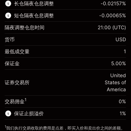
长仓隔夜仓息调整
-0.02157
%
了解更多:
短仓隔夜仓息调整
-0.00065
%
差价合约
隔夜调整仓息时间
21:00
(UTC)
货币
USD
保证金。您的投资
$1,000.00
最低成交量
1
-0.021568
保证金。您的投资
$1,000.00
隔夜仓息
%
保证金
5.00
%
来自头寸全值的费用
-0.000654
(-$4.31)
隔夜仓息
%
United
使用杠杆的交易规模（大约值）
来自头寸全值的费用
$20,000.00
(-$0.13)
证券交易所
States of
来自杠杆的资金 - 美元（大约值）
$19,000.00
America
使用杠杆的交易规模（大约值）
$20,000.00
来自杠杆的资金 - 美元（大约值）
$19,000.00
1
交易佣金
0%
前往平台
保证止损溢价
1
%
前往平台
1
我们执行交易收取的费用是点差，即买入价和卖出价之间的差额。