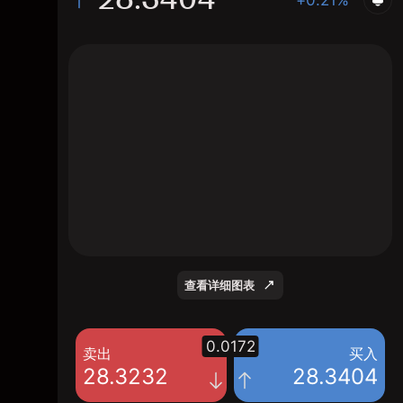
The chart displays the GBP/CZK exchange
rate data over the last 1 day, with a current
rate of 28.3404, a high of 28.3288, and a
low of 28.2924.
查看详细图表
0.0172
卖出
买入
28.3232
28.3404