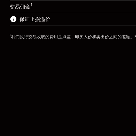
使用杠杆的交易规模（大约值）
CZK 50,000.00
CZK 49,000.00
1
交易佣金
来自杠杆的资金 - 美元（大约值）
CZK 49,000.00
保证止损溢价
前往平台
1
前往平台
我们执行交易收取的费用是点差，即买入价和卖出价之间的差额。
“服务费用”