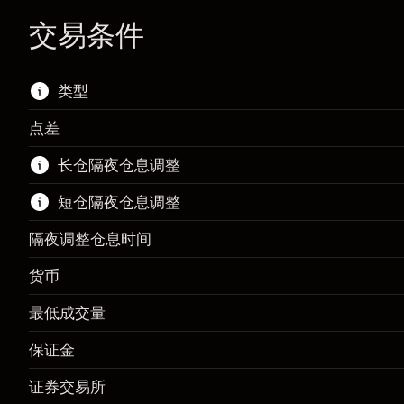
交易条件
类型
点差
该金融市场可进行差价合约交易。
长仓隔夜仓息调整
了解更多:
短仓隔夜仓息调整
差价合约
隔夜调整仓息时间
货币
保证金。您的投资
CZK 1,000.00
最低成交量
隔夜仓息
-0.00349
%
保证金。您的投资
CZK 1,000.00
来自头寸全值的费用
(-CZK 1.75)
保证金
隔夜仓息
-0.00473
%
使用杠杆的交易规模（大约值）
CZK 50,000.00
来自头寸全值的费用
(-CZK 2.37)
证券交易所
来自杠杆的资金 - 美元（大约值）