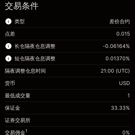
交易条件
类型
差价合约
点差
0.015
该金融市场可进行差价合约交易。
长仓隔夜仓息调整
-0.06164
%
了解更多:
短仓隔夜仓息调整
0.01370
%
差价合约
隔夜调整仓息时间
21:00
(UTC)
货币
USD
保证金。您的投资
$1,000.00
最低成交量
1
-0.061644
保证金。您的投资
$1,000.00
隔夜仓息
%
保证金
33.33
%
来自头寸全值的费用
0.013699
(-$1.85)
隔夜仓息
%
证券交易所
使用杠杆的交易规模（大约值）
来自头寸全值的费用
$3,000.30
($0.41)
来自杠杆的资金 - 美元（大约值）
$2,000.30
1
交易佣金
0%