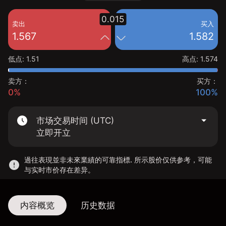
0.015
卖出
买入
1.567
1.582
低点
:
1.51
高点
:
1.574
卖方：
买方：
0%
100%
市场交易时间 (UTC)
立即开立
過往表現並非未來業績的可靠指標. 所示股价仅供参考，可能
与实时市价存在差异。
内容概览
历史数据