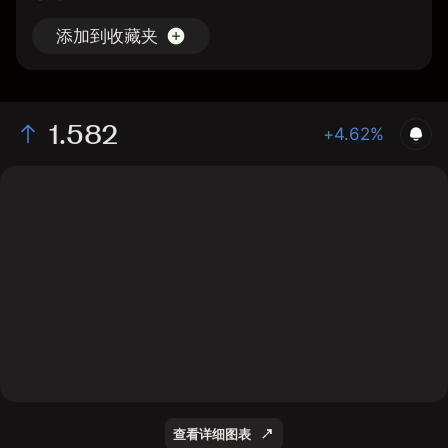
添加到收藏夹
1.582
+4.62%
The chart displays the RPL/USD price data over the
last 1 day, with a current rate of 1.582, a high of 1.574,
and a low of 1.51.
查看详细图表