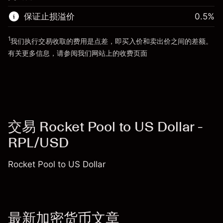
使用杠杆的交易规模（大约值）
$3,000.30
来自杠杆的资金 - 美元（大约值）
$2,000.30
保证止损溢价
0.5
%
前往平台
1
我们执行交易收取的费用是点差，即买入价和卖出价之间的差额。
前往平台
有关更多信息，请参阅我们网站上的
收费
页面
“服务费用”
交易 Rocket Pool to US Dollar -
RPL/USD
Rocket Pool to US Dollar
最新加密货币文章