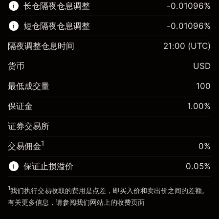
长仓隔夜仓息调整
-0.01096
%
了解更多:
短仓隔夜仓息调整
-0.01096
%
差价合约
隔夜调整仓息时间
21:00
(UTC)
货币
USD
保证金。您的投资
$1,000.00
最低成交量
100
-0.01096
保证金。您的投资
$1,000.00
隔夜仓息
%
保证金
1.00
%
来自头寸全值的费用
-0.01096
(-$10.96)
隔夜仓息
%
证券交易所
使用杠杆的交易规模（大约值）
来自头寸全值的费用
$100,000.00
(-$10.96)
来自杠杆的资金 - 美元（大约值）
$99,000.00
1
交易佣金
0%
使用杠杆的交易规模（大约值）
$100,000.00
来自杠杆的资金 - 美元（大约值）
$99,000.00
保证止损溢价
0.05
%
前往平台
1
我们执行交易收取的费用是点差，即买入价和卖出价之间的差额。
前往平台
有关更多信息，请参阅我们网站上的
收费
页面
“服务费用”