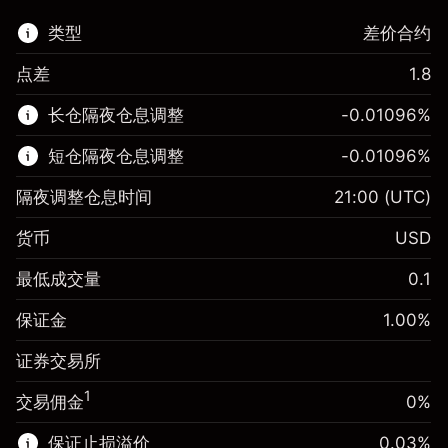
类型
差价合约
点差
1.8
该金融市场可进行差价合约交易。
长仓隔夜仓息调整
-0.01096
%
了解更多:
短仓隔夜仓息调整
-0.01096
%
差价合约
隔夜调整仓息时间
21:00
(UTC)
货币
USD
保证金。您的投资
$1,000.00
最低成交量
0.1
-0.01096
保证金。您的投资
$1,000.00
隔夜仓息
%
保证金
1.00
%
来自头寸全值的费用
-0.01096
(-$10.96)
隔夜仓息
%
证券交易所
使用杠杆的交易规模（大约值）
来自头寸全值的费用
$100,000.00
(-$10.96)
来自杠杆的资金 - 美元（大约值）
$99,000.00
1
交易佣金
0%
使用杠杆的交易规模（大约值）
$100,000.00
来自杠杆的资金 - 美元（大约值）
$99,000.00
保证止损溢价
0.03
%