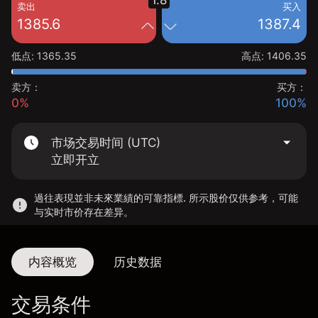
1.8
卖出
买入
1385.6
1387.4
低点
:
1365.35
高点
:
1406.35
卖方：
买方：
0%
100%
市场交易时间 (UTC)
立即开立
過往表現並非未來業績的可靠指標. 所示股价仅供参考，可能
与实时市价存在差异。
内容概览
历史数据
交易条件