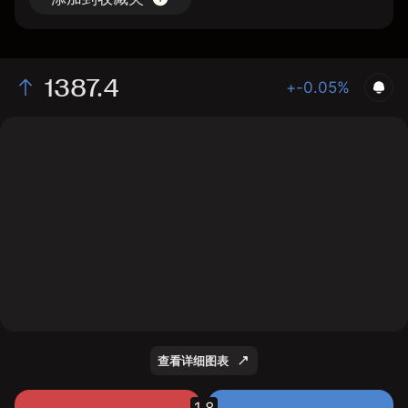
1387.4
+-0.05%
The chart shows the PAU2026 price data over the last
1 day, with a current price of 1387.4, a high of 1406.35,
and a low of 1365.35.
查看详细图表