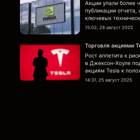
Акции упали более 
публикации отчета, 
ключевых технически
прежнему остаются 
15:02, 28 август 2025
Торговля акциями Te
Рост аппетита к рис
в Джексон-Хоуле по
акциям Tesla к пол
технический обзор п
14:31, 25 август 2025
недельном таймфре