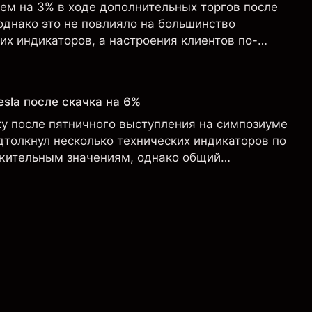
чем на 3% в ходе дополнительных торгов после
однако это не повлияло на большинство
х индикаторов, а настроения клиентов по-
крайне оптимистичными.
sla после скачка на 6%
ку после пятничного выступления на симпозиуме
дтолкнул несколько технических индикаторов по
ожительным значениям, однако общий
о-прежнему не изменился ни на дневном, ни на
йме.