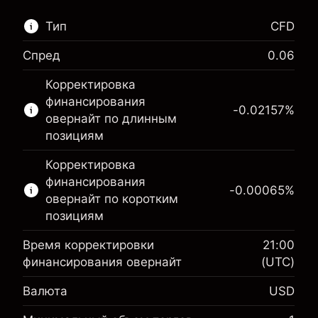
Тип
CFD
Спред
0.06
Этот финансовый рынок доступен для
Корректировка
торговли CFD.
финансирования
-0.02157
%
Подробнее о:
овернайт по длинным
позициям
CFD
Корректировка
финансирования
-0.00065
%
овернайт по коротким
позициям
Время корректировки
21:00
финансирования овернайт
(UTC)
Маржа. Ваши
$1,000.00
Валюта
USD
инвестиции