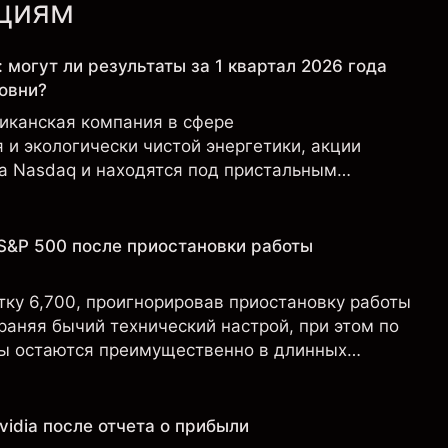
кциям
: могут ли результаты за 1 квартал 2026 года
овни?
риканская компания в сфере
и экологически чистой энергетики, акции
на Nasdaq и находятся под пристальным
ов в связи с финансовыми результатами,
 и развитием технологий и производства.
S&P 500 после приостановки работы
тку 6,700, проигнорировав приостановку работы
раняя бычий технический настрой, при этом по
ы остаются преимущественно в длинных
idia после отчета о прибыли