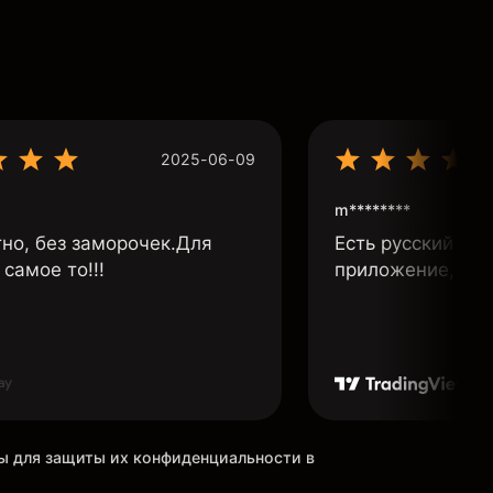
2025-06-09
m********
тно, без заморочек.Для
Есть русский язы
самое то!!!
приложение, бы
ны для защиты их конфиденциальности в