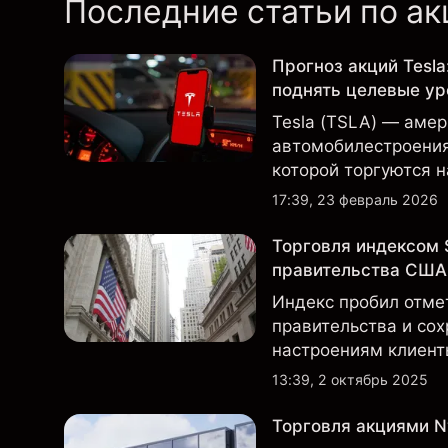
Последние статьи по а
Прогноз акций Tesla
поднять целевые ур
Tesla (TSLA) — аме
автомобилестроения 
которой торгуются 
вниманием инвестор
17:39, 23 февраль 2026
данными о поставках
Торговля индексом 
правительства США
Индекс пробил отме
правительства и сох
настроениям клиент
позициях.
13:39, 2 октябрь 2025
Торговля акциями Nv