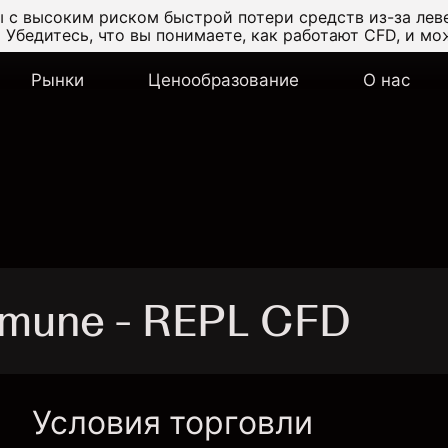
 с высоким риском быстрой потери средств из-за лев
.
Убедитесь, что вы понимаете, как работают CFD, и мо
Рынки
Ценообразование
О нас
imune - REPL CFD
Условия торговли