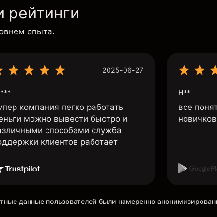
и рейтинги
ровнем опыта.
2025-06-27
***
Н**
упер компания легко работать
все поня
еньги можно вывести быстро и
новичков 
азличными способами служба
оддержки клиентов работает
ретные данные пользователей были намеренно анонимизирова