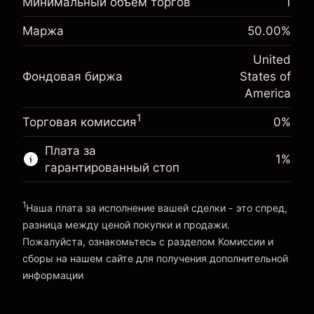
Минимальный объем торгов
1
Корректировка за
-0.021568
овернайт
%
Маржа
50.00
%
Сборы рассчитываются от
Маржа. Ваши
(-$0.43)
полной стоимости позиции
$1,000.00
инвестиции
United
Размер сделки с левереджем ~
$2,000.00
Фондовая биржа
States of
Корректировка за
Средства от левереджа ~ $
$1,000.00
-0.000654
America
овернайт
%
Сборы рассчитываются от
1
Торговая комиссия
(-$0.01)
0%
полной стоимости позиции
Перейти на платформу
Размер сделки с левереджем ~
$2,000.00
Плата за
1
%
Средства от левереджа ~ $
$1,000.00
гарантированный стоп
1
Наша плата за исполнение вашей сделки - это спред,
Перейти на платформу
разница между ценой покупки и продажи.
Пожалуйста, ознакомьтесь с разделом
Комиссии и
сборы
на нашем сайте для получения дополнительной
«Комиссии и сборы»
информации