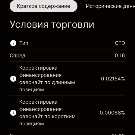
Краткое содержание
Исторические дан
Условия торговли
Тип
CFD
Спред
0.16
Этот финансовый рынок доступен для
Корректировка
торговли CFD.
финансирования
-0.02154
%
Подробнее о:
овернайт по длинным
позициям
CFD
Корректировка
финансирования
-0.00068
%
овернайт по коротким
позициям