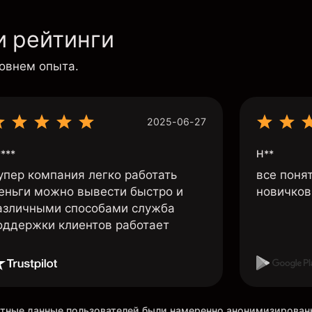
и рейтинги
ровнем опыта.
2025-06-27
***
Н**
упер компания легко работать
все поня
еньги можно вывести быстро и
новичков 
азличными способами служба
оддержки клиентов работает
ретные данные пользователей были намеренно анонимизирова