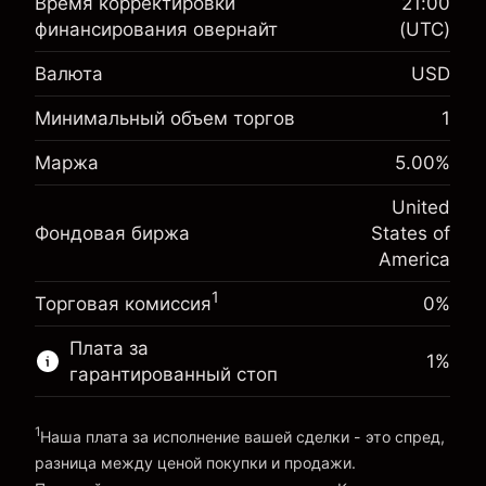
Время корректировки
21:00
финансирования овернайт
(UTC)
Маржа. Ваши
$1,000.00
Валюта
USD
инвестиции
Минимальный объем торгов
1
Корректировка за
-0.02154
овернайт
%
Маржа
5.00
%
Сборы рассчитываются от
Маржа. Ваши
(-$4.31)
полной стоимости позиции
$1,000.00
инвестиции
United
Размер сделки с левереджем ~
$20,000.00
Фондовая биржа
States of
Корректировка за
Средства от левереджа ~ $
$19,000.00
-0.000682
America
овернайт
%
Сборы рассчитываются от
1
Торговая комиссия
(-$0.14)
0%
полной стоимости позиции
Перейти на платформу
Размер сделки с левереджем ~
$20,000.00
Плата за
1
%
Средства от левереджа ~ $
$19,000.00
гарантированный стоп
1
Наша плата за исполнение вашей сделки - это спред,
Перейти на платформу
разница между ценой покупки и продажи.