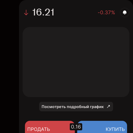
16.21
-0.37%
The chart shows the FRST stock price data
over the last 1 day, with a current price of
16.21, a high of 16.12, and a low of 15.85.
Посмотреть подробный график
0.16
ПРОДАТЬ
КУПИТЬ