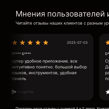
Мнения пользователей 
Читайте отзывы наших клиентов с разным у
2025-07-03
П**** Б****
D*
супер удобное приложение. все
С
интуитивно понятно. большой выбор
Д
языков, инструментов, удобная
р
панель
п
Показаны наши отзывы с оценкой 4 и 5 звезд. Конк