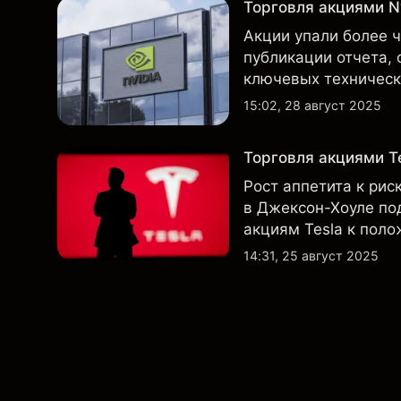
Торговля акциями Nv
Акции упали более 
публикации отчета, 
ключевых технически
прежнему остаются 
15:02, 28 август 2025
Торговля акциями Te
Рост аппетита к рис
в Джексон-Хоуле по
акциям Tesla к пол
технический обзор п
14:31, 25 август 2025
недельном таймфре