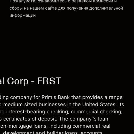
Пожалуйста, ознакомьтесь с разделом
Комиссии и
сборы
на нашем сайте для получения дополнительной
«Комиссии и сборы»
информации
al Corp - FRST
lding company for Primis Bank that provides a range
nd medium sized businesses in the United States. Its
nd interest-bearing checking, commercial checking,
 certificates of deposit. The company''s loan
on-mortgage loans, including commercial real
s, development and builder loans, accounts