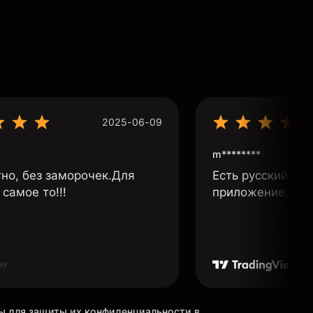
2025-06-09
m********
тно, без заморочек.Для
Есть русский язы
самое то!!!
приложение, бы
ны для защиты их конфиденциальности в