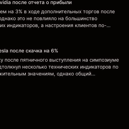
idia после отчета о прибыли
чем на 3% в ходе дополнительных торгов после
однако это не повлияло на большинство
х индикаторов, а настроения клиентов по-
крайне оптимистичными.
sla после скачка на 6%
ку после пятничного выступления на симпозиуме
дтолкнул несколько технических индикаторов по
ожительным значениям, однако общий
о-прежнему не изменился ни на дневном, ни на
йме.