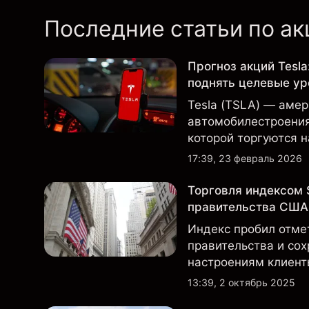
Последние статьи по а
Прогноз акций Tesla
поднять целевые ур
Tesla (TSLA) — аме
автомобилестроения 
которой торгуются 
вниманием инвестор
17:39, 23 февраль 2026
данными о поставках
Торговля индексом 
правительства США
Индекс пробил отме
правительства и сох
настроениям клиент
позициях.
13:39, 2 октябрь 2025