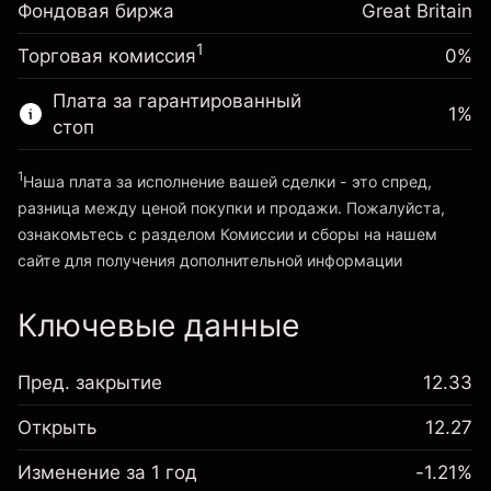
Фондовая биржа
Корректировка за
Great Britain
Размер сделки с левереджем ~
£4,000.00
-0.000646
овернайт
Средства от левереджа ~ $
£3,000.00
%
1
Торговая комиссия
0%
Сборы рассчитываются от
(-£0.03)
полной стоимости позиции
Плата за гарантированный
Перейти на платформу
1
%
Размер сделки с левереджем ~
£4,000.00
стоп
Средства от левереджа ~ $
£3,000.00
1
Наша плата за исполнение вашей сделки - это спред,
разница между ценой покупки и продажи. Пожалуйста,
Перейти на платформу
ознакомьтесь с разделом
Комиссии и сборы
на нашем
сайте для получения дополнительной информации
«Комиссии и сборы»
Ключевые данные
Пред. закрытие
12.33
Открыть
12.27
Изменение за 1 год
-1.21%