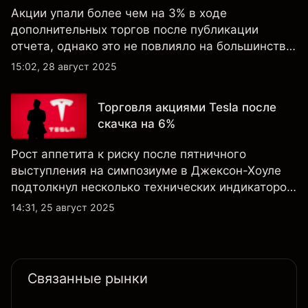
Акции упали более чем на 3% в ходе
дополнительных торгов после публикации
отчета, однако это не повлияло на большинство
ключевых технических индикаторов, а
15:02, 28 август 2025
настроения клиентов по-прежнему остаются
крайне оптимистичными.
Торговля акциями Tesla после
скачка на 6%
Рост аппетита к риску после пятничного
выступления на симпозиуме в Джексон-Хоуле
подтолкнул несколько технических индикаторов
по акциям Tesla к положительным значениям,
14:31, 25 август 2025
однако общий технический обзор по-прежнему
не изменился ни на дневном, ни на недельном
таймфрейме.
Связанные рынки