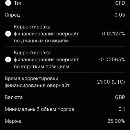
Тип
CFD
Спред
0.05
Этот финансовый рынок доступен для
Корректировка
торговли CFD.
финансирования овернайт
-0.02127
%
Подробнее о:
по длинным позициям
CFD
Корректировка
финансирования овернайт
-0.00065
%
по коротким позициям
Время корректировки
21:00
(UTC)
финансирования овернайт
Маржа. Ваши
£1,000.00
Валюта
GBP
инвестиции
Корректировка за
Минимальный объем торгов
0.1
-0.021272
овернайт
Маржа. Ваши
%
£1,000.00
Сборы рассчитываются от
Маржа
25.00
%
инвестиции
(-£0.85)
полной стоимости позиции