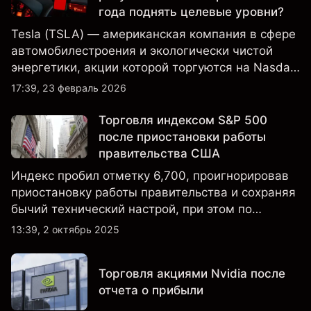
года поднять целевые уровни?
Tesla (TSLA) — американская компания в сфере
автомобилестроения и экологически чистой
энергетики, акции которой торгуются на Nasdaq
и находятся под пристальным вниманием
17:39, 23 февраль 2026
инвесторов в связи с финансовыми
результатами, данными о поставках и развитием
Торговля индексом S&P 500
технологий и производства.
после приостановки работы
правительства США
Индекс пробил отметку 6,700, проигнорировав
приостановку работы правительства и сохраняя
бычий технический настрой, при этом по
настроениям клиенты остаются
13:39, 2 октябрь 2025
преимущественно в длинных позициях.
Торговля акциями Nvidia после
отчета о прибыли