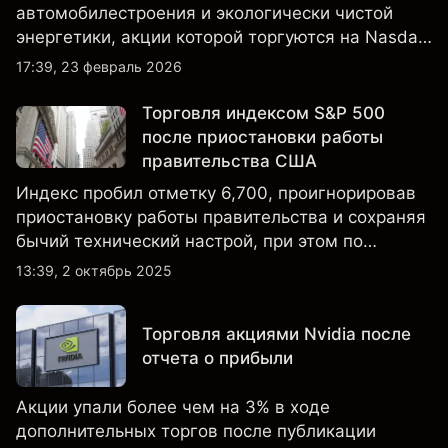
автомобилестроения и экологически чистой
энергетики, акции которой торгуются на Nasdaq
и находятся под пристальным вниманием
17:39, 23 февраль 2026
инвесторов в связи с финансовыми
результатами, данными о поставках и развитием
Торговля индексом S&P 500
технологий и производства.
после приостановки работы
правительства США
Индекс пробил отметку 6,700, проигнорировав
приостановку работы правительства и сохраняя
бычий технический настрой, при этом по
настроениям клиенты остаются
13:39, 2 октябрь 2025
преимущественно в длинных позициях.
Торговля акциями Nvidia после
отчета о прибыли
Акции упали более чем на 3% в ходе
дополнительных торгов после публикации