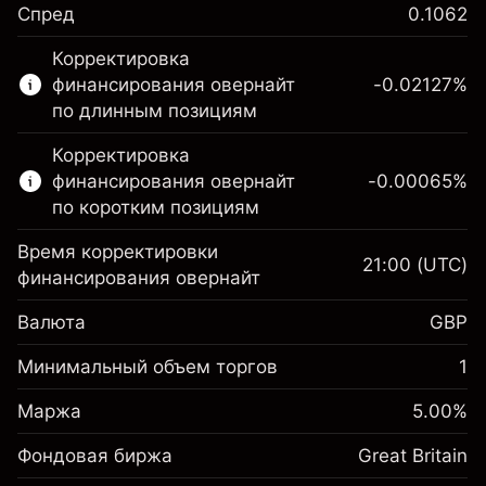
Спред
0.1062
Этот финансовый рынок доступен для
Корректировка
торговли CFD.
финансирования овернайт
-0.02127
%
Подробнее о:
по длинным позициям
CFD
Корректировка
финансирования овернайт
-0.00065
%
по коротким позициям
Время корректировки
21:00
(UTC)
финансирования овернайт
Маржа. Ваши
£1,000.00
Валюта
GBP
инвестиции
Корректировка за
Минимальный объем торгов
1
-0.021271
овернайт
Маржа. Ваши
%
£1,000.00
Сборы рассчитываются от
Маржа
5.00
%
инвестиции
(-£4.25)
полной стоимости позиции
Фондовая биржа
Корректировка за
Great Britain
Размер сделки с левереджем
-0.000647
овернайт