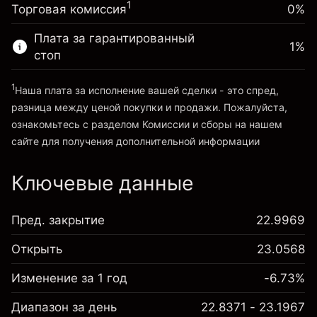
~
£20,000.00
%
1
Торговая комиссия
0%
Сборы рассчитываются от
Средства от левереджа ~ $
£19,000.00
(-£0.13)
полной стоимости позиции
Плата за гарантированный
1
%
Размер сделки с левереджем
стоп
Перейти на платформу
~
£20,000.00
Средства от левереджа ~ $
£19,000.00
1
Наша плата за исполнение вашей сделки - это спред,
разница между ценой покупки и продажи. Пожалуйста,
ознакомьтесь с разделом
Комиссии и сборы
на нашем
Перейти на платформу
сайте для получения дополнительной информации
«Комиссии и сборы»
Ключевые данные
Пред. закрытие
22.9969
Открыть
23.0568
Изменение за 1 год
-6.73%
Диапазон за день
22.8371 - 23.1967