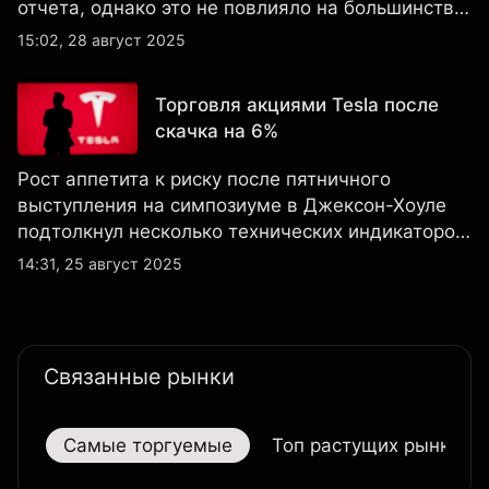
отчета, однако это не повлияло на большинство
ключевых технических индикаторов, а
15:02, 28 август 2025
настроения клиентов по-прежнему остаются
крайне оптимистичными.
Торговля акциями Tesla после
скачка на 6%
Рост аппетита к риску после пятничного
выступления на симпозиуме в Джексон-Хоуле
подтолкнул несколько технических индикаторов
по акциям Tesla к положительным значениям,
14:31, 25 август 2025
однако общий технический обзор по-прежнему
не изменился ни на дневном, ни на недельном
таймфрейме.
Связанные рынки
Самые торгуемые
Топ растущих рынков