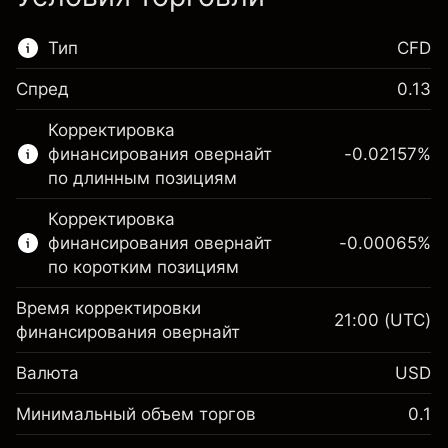
Тип
CFD
Спред
0.13
Этот финансовый рынок доступен для
Корректировка
торговли CFD.
финансирования овернайт
-0.02157
%
Подробнее о:
по длинным позициям
CFD
Корректировка
финансирования овернайт
-0.00065
%
по коротким позициям
Время корректировки
21:00
(UTC)
финансирования овернайт
Маржа. Ваши
$1,000.00
Валюта
USD
инвестиции
Корректировка за
Минимальный объем торгов
0.1
-0.021568
овернайт
Маржа. Ваши
%