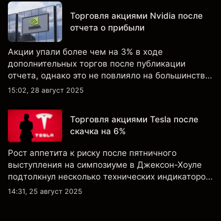
Торговля акциями Nvidia после
отчета о прибыли
Акции упали более чем на 3% в ходе
дополнительных торгов после публикации
отчета, однако это не повлияло на большинство
ключевых технических индикаторов, а
15:02, 28 август 2025
настроения клиентов по-прежнему остаются
крайне оптимистичными.
Торговля акциями Tesla после
скачка на 6%
Рост аппетита к риску после пятничного
выступления на симпозиуме в Джексон-Хоуле
подтолкнул несколько технических индикаторов
по акциям Tesla к положительным значениям,
14:31, 25 август 2025
однако общий технический обзор по-прежнему
не изменился ни на дневном, ни на недельном