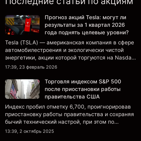
Последние статьи по акциям
Прогноз акций Tesla: могут ли
результаты за 1 квартал 2026
года поднять целевые уровни?
Tesla (TSLA) — американская компания в сфере
автомобилестроения и экологически чистой
энергетики, акции которой торгуются на Nasdaq
и находятся под пристальным вниманием
17:39, 23 февраль 2026
инвесторов в связи с финансовыми
результатами, данными о поставках и развитием
Торговля индексом S&P 500
технологий и производства.
после приостановки работы
правительства США
Индекс пробил отметку 6,700, проигнорировав
приостановку работы правительства и сохраняя
бычий технический настрой, при этом по
настроениям клиенты остаются
13:39, 2 октябрь 2025
преимущественно в длинных позициях.