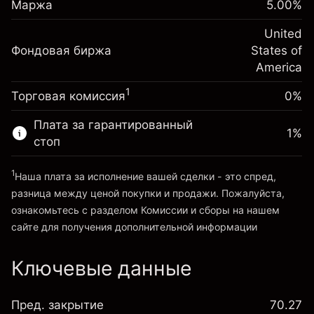
$1,000.00
Сборы рассчитываются от
Маржа
5.00
%
инвестиции
(-$4.31)
полной стоимости позиции
Корректировка за
United
Размер сделки с левереджем
-0.000654
Фондовая биржа
овернайт
States of
~
$20,000.00
%
Сборы рассчитываются от
America
Средства от левереджа ~ $
$19,000.00
(-$0.13)
полной стоимости позиции
1
Торговая комиссия
0%
Размер сделки с левереджем
Перейти на платформу
~
$20,000.00
Плата за гарантированный
1
%
Средства от левереджа ~ $
$19,000.00
стоп
1
Наша плата за исполнение вашей сделки - это спред,
Перейти на платформу
разница между ценой покупки и продажи. Пожалуйста,
ознакомьтесь с разделом
Комиссии и сборы
на нашем
сайте для получения дополнительной информации
«Комиссии и сборы»
Ключевые данные
Пред. закрытие
70.27