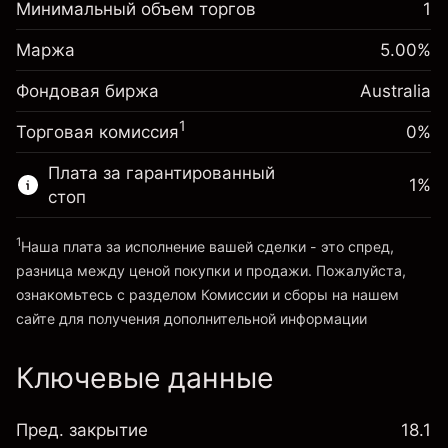
Корректировка за
Минимальный объем торгов
1
-0.022788
овернайт
Маржа. Ваши
%
A$1,000.00
Сборы рассчитываются от
Маржа
5.00
%
инвестиции
(-A$4.56)
полной стоимости позиции
Фондовая биржа
Корректировка за
Australia
Размер сделки с левереджем
0.00087
%
овернайт
~
A$20,000.00
1
Торговая комиссия
0%
(A$0.17)
Сборы рассчитываются от
Средства от левереджа ~ $
A$19,000.00
полной стоимости позиции
Плата за гарантированный
1
%
Размер сделки с левереджем
стоп
Перейти на платформу
~
A$20,000.00
Средства от левереджа ~ $
A$19,000.00
1
Наша плата за исполнение вашей сделки - это спред,
разница между ценой покупки и продажи. Пожалуйста,
ознакомьтесь с разделом
Комиссии и сборы
на нашем
Перейти на платформу
сайте для получения дополнительной информации
«Комиссии и сборы»
Ключевые данные
Пред. закрытие
18.1