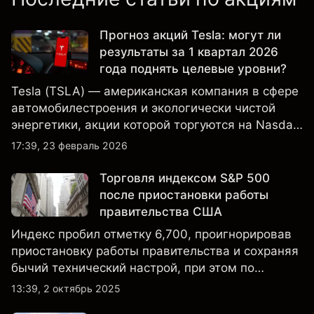
Прогноз акций Tesla: могут ли
результаты за 1 квартал 2026
года поднять целевые уровни?
Tesla (TSLA) — американская компания в сфере
автомобилестроения и экологически чистой
энергетики, акции которой торгуются на Nasdaq
и находятся под пристальным вниманием
17:39, 23 февраль 2026
инвесторов в связи с финансовыми
результатами, данными о поставках и развитием
Торговля индексом S&P 500
технологий и производства.
после приостановки работы
правительства США
Индекс пробил отметку 6,700, проигнорировав
приостановку работы правительства и сохраняя
бычий технический настрой, при этом по
настроениям клиенты остаются
13:39, 2 октябрь 2025
преимущественно в длинных позициях.