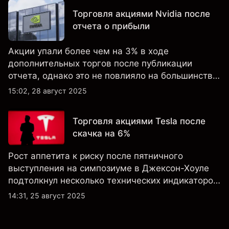
Торговля акциями Nvidia после
отчета о прибыли
Акции упали более чем на 3% в ходе
дополнительных торгов после публикации
отчета, однако это не повлияло на большинство
ключевых технических индикаторов, а
15:02, 28 август 2025
настроения клиентов по-прежнему остаются
крайне оптимистичными.
Торговля акциями Tesla после
скачка на 6%
Рост аппетита к риску после пятничного
выступления на симпозиуме в Джексон-Хоуле
подтолкнул несколько технических индикаторов
по акциям Tesla к положительным значениям,
14:31, 25 август 2025
однако общий технический обзор по-прежнему
не изменился ни на дневном, ни на недельном