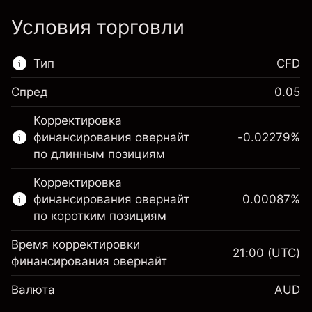
Условия торговли
Тип
CFD
Спред
0.05
Этот финансовый рынок доступен для
Корректировка
торговли CFD.
финансирования овернайт
-0.02279
%
Подробнее о:
по длинным позициям
CFD
Корректировка
финансирования овернайт
0.00087
%
по коротким позициям
Время корректировки
21:00
(UTC)
финансирования овернайт
Маржа. Ваши
A$1,000.00
Валюта
AUD
инвестиции