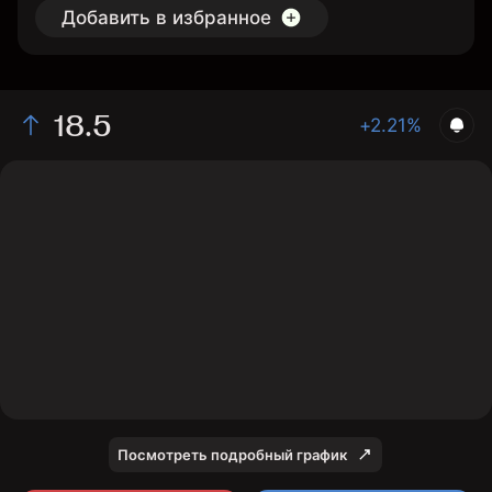
Добавить в избранное
18.5
+2.21%
The chart shows the FMGau stock price data over the
last 1 day, with a current price of 18.5, a high of 18.51,
and a low of 18.38.
Посмотреть подробный график