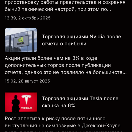
приостановку работы правительства и сохраняя
бычий технический настрой, при этом по
настроениям клиенты остаются
13:39, 2 октябрь 2025
преимущественно в длинных позициях.
Торговля акциями Nvidia после
отчета о прибыли
Акции упали более чем на 3% в ходе
дополнительных торгов после публикации
отчета, однако это не повлияло на большинство
ключевых технических индикаторов, а
15:02, 28 август 2025
настроения клиентов по-прежнему остаются
крайне оптимистичными.
Торговля акциями Tesla после
скачка на 6%
Рост аппетита к риску после пятничного
выступления на симпозиуме в Джексон-Хоуле