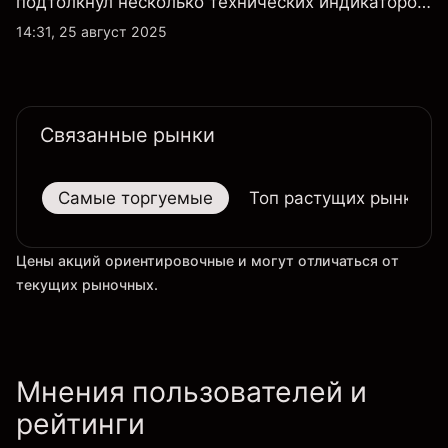
подтолкнул несколько технических индикаторов
по акциям Tesla к положительным значениям,
14:31, 25 август 2025
однако общий технический обзор по-прежнему
не изменился ни на дневном, ни на недельном
таймфрейме.
Связанные рынки
Самые торгуемые
Топ растущих рынков
Цены акций ориентировочные и могут отличаться от
текущих рыночных.
Мнения пользователей и
рейтинги