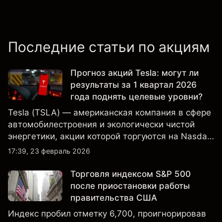
Последние статьи по акциям
Прогноз акций Tesla: могут ли
результаты за 1 квартал 2026
года поднять целевые уровни?
Tesla (TSLA) — американская компания в сфере
автомобилестроения и экологически чистой
энергетики, акции которой торгуются на Nasdaq
и находятся под пристальным вниманием
17:39, 23 февраль 2026
инвесторов в связи с финансовыми
результатами, данными о поставках и развитием
Торговля индексом S&P 500
технологий и производства.
после приостановки работы
правительства США
Индекс пробил отметку 6,700, проигнорировав