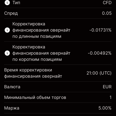
Тип
CFD
Спред
0.05
Этот финансовый рынок доступен для
Корректировка
торговли CFD.
финансирования овернайт
-0.01731
%
Подробнее о:
по длинным позициям
CFD
Корректировка
финансирования овернайт
-0.00492
%
по коротким позициям
Время корректировки
21:00
(UTC)
финансирования овернайт
Маржа. Ваши
€1,000.00
Валюта
EUR
инвестиции
Корректировка за
Минимальный объем торгов
1
-0.017307
овернайт
Маржа. Ваши
%
€1,000.00
Сборы рассчитываются от
Маржа
5.00
%
инвестиции
(-€3.46)
полной стоимости позиции