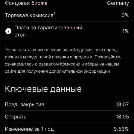
Фондовая биржа
Корректировка за
Germany
Размер сделки с левереджем
-0.004915
овернайт
~
€20,000.00
%
1
Торговая комиссия
0%
Сборы рассчитываются от
Средства от левереджа ~ $
€19,000.00
(-€0.98)
полной стоимости позиции
Плата за гарантированный
1
%
Размер сделки с левереджем
стоп
Перейти на платформу
~
€20,000.00
Средства от левереджа ~ $
€19,000.00
1
Наша плата за исполнение вашей сделки - это спред,
разница между ценой покупки и продажи. Пожалуйста,
ознакомьтесь с разделом
Комиссии и сборы
на нашем
Перейти на платформу
сайте для получения дополнительной информации
«Комиссии и сборы»
Ключевые данные
Пред. закрытие
18.07
Открыть
18.05
Изменение за 1 год
9.53%