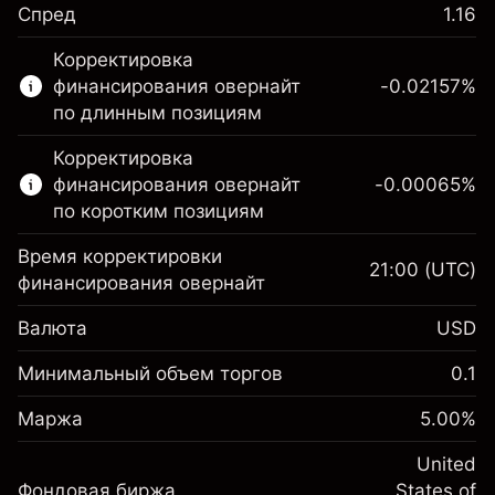
Спред
1.16
Этот финансовый рынок доступен для
Корректировка
торговли CFD.
финансирования овернайт
-0.02157
%
Подробнее о:
по длинным позициям
CFD
Корректировка
финансирования овернайт
-0.00065
%
по коротким позициям
Время корректировки
21:00
(UTC)
финансирования овернайт
Маржа. Ваши
$1,000.00
Валюта
USD
инвестиции
Корректировка за
Минимальный объем торгов
0.1
-0.021568
овернайт
Маржа. Ваши
%
$1,000.00
Сборы рассчитываются от
Маржа
5.00
%
инвестиции
(-$4.31)
полной стоимости позиции
Корректировка за
United
Размер сделки с левереджем
-0.000654
Фондовая биржа
овернайт
States of