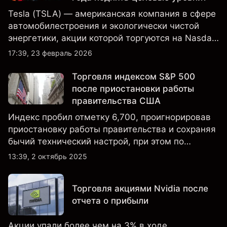
Tesla (TSLA) — американская компания в сфере
автомобилестроения и экологически чистой
энергетики, акции которой торгуются на Nasdaq
и находятся под пристальным вниманием
17:39, 23 февраль 2026
инвесторов в связи с финансовыми
результатами, данными о поставках и развитием
Торговля индексом S&P 500
технологий и производства.
после приостановки работы
правительства США
Индекс пробил отметку 6,700, проигнорировав
приостановку работы правительства и сохраняя
бычий технический настрой, при этом по
настроениям клиенты остаются
13:39, 2 октябрь 2025
преимущественно в длинных позициях.
Торговля акциями Nvidia после
отчета о прибыли
Акции упали более чем на 3% в ходе