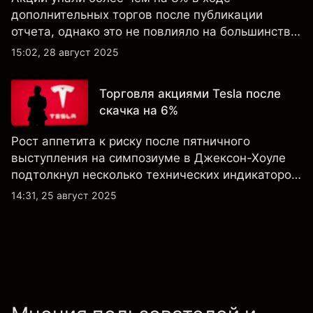
дополнительных торгов после публикации
отчета, однако это не повлияло на большинство
ключевых технических индикаторов, а
15:02, 28 август 2025
настроения клиентов по-прежнему остаются
крайне оптимистичными.
Торговля акциями Tesla после
скачка на 6%
Рост аппетита к риску после пятничного
выступления на симпозиуме в Джексон-Хоуле
подтолкнул несколько технических индикаторов
по акциям Tesla к положительным значениям,
14:31, 25 август 2025
однако общий технический обзор по-прежнему
не изменился ни на дневном, ни на недельном
таймфрейме.