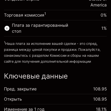
~
$20,000.00
%
Сборы рассчитываются от
America
Средства от левереджа ~ $
$19,000.00
(-$0.13)
полной стоимости позиции
1
Торговая комиссия
0%
Размер сделки с левереджем
Перейти на платформу
~
$20,000.00
Плата за гарантированный
1
%
Средства от левереджа ~ $
$19,000.00
стоп
1
Наша плата за исполнение вашей сделки - это спред,
Перейти на платформу
разница между ценой покупки и продажи. Пожалуйста,
ознакомьтесь с разделом
Комиссии и сборы
на нашем
сайте для получения дополнительной информации
«Комиссии и сборы»
Ключевые данные
Пред. закрытие
108.95
Открыть
108.95
Изменение за 1 год
18.1%