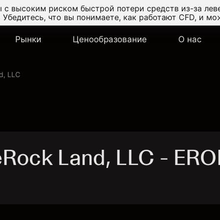
 с высоким риском быстрой потери средств из-за лев
.
Убедитесь, что вы понимаете, как работают CFD, и мо
Рынки
Ценообразование
О нас
d, LLC
Rock Land, LLC - ERO