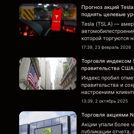
Прогноз акций Tesla
поднять целевые ур
Tesla (TSLA) — аме
автомобилестроения 
которой торгуются 
вниманием инвестор
17:39, 23 февраль 2026
данными о поставках
Торговля индексом 
правительства США
Индекс пробил отме
правительства и сох
настроениям клиент
позициях.
13:39, 2 октябрь 2025
Торговля акциями Nv
Акции упали более 
публикации отчета, 