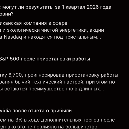
: могут ли результаты за 1 квартал 2026 года
овни?
риканская компания в сфере
и экологически чистой энергетики, акции
на Nasdaq и находятся под пристальным
ов в связи с финансовыми результатами,
 и развитием технологий и производства.
S&P 500 после приостановки работы
тку 6,700, проигнорировав приостановку работы
раняя бычий технический настрой, при этом по
ы остаются преимущественно в длинных
idia после отчета о прибыли
чем на 3% в ходе дополнительных торгов после
однако это не повлияло на большинство