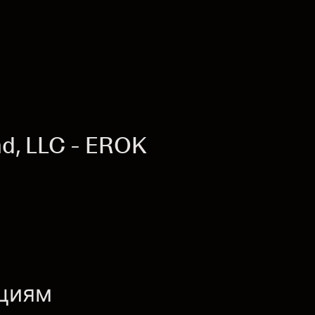
d, LLC - EROK
кциям