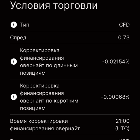
Условия торговли
Тип
CFD
Спред
0.73
Этот финансовый рынок доступен для
Корректировка
торговли CFD.
финансирования
-0.02154
%
Подробнее о:
овернайт по длинным
позициям
CFD
Корректировка
финансирования
-0.00068
%
овернайт по коротким
позициям
Время корректировки
21:00
финансирования овернайт
(UTC)
Маржа. Ваши