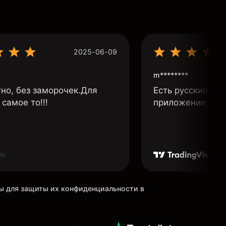
2025-06-09
m********
тно, без заморочек.Для
Есть русский язы
самое то!!!
приложение, бы
ны для защиты их конфиденциальности в