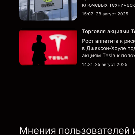
ключевых технически
прежнему остаются 
15:02, 28 август 2025
Торговля акциями Te
Рост аппетита к рис
в Джексон-Хоуле по
акциям Tesla к пол
технический обзор п
14:31, 25 август 2025
недельном таймфре
Мнения пользователей 