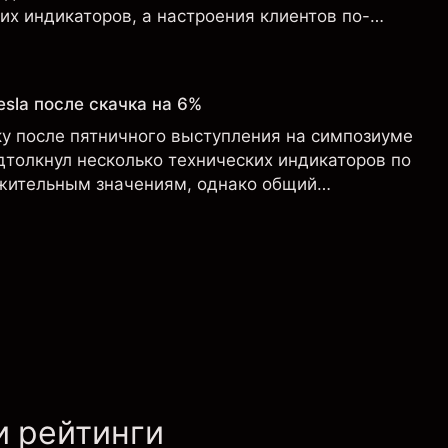
х индикаторов, а настроения клиентов по-
крайне оптимистичными.
sla после скачка на 6%
ку после пятничного выступления на симпозиуме
дтолкнул несколько технических индикаторов по
ожительным значениям, однако общий
о-прежнему не изменился ни на дневном, ни на
йме.
и рейтинги