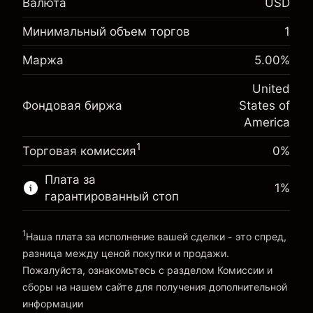
$1,000.00
Валюта
USD
инвестиции
Минимальный объем торгов
1
Корректировка за
-0.02154
овернайт
%
Маржа
5.00
%
Сборы рассчитываются от
Маржа. Ваши
(-$4.31)
полной стоимости позиции
$1,000.00
инвестиции
United
Размер сделки с левереджем ~
$20,000.00
Фондовая биржа
States of
Корректировка за
Средства от левереджа ~ $
$19,000.00
-0.000682
America
овернайт
%
Сборы рассчитываются от
1
Торговая комиссия
(-$0.14)
0%
полной стоимости позиции
Перейти на платформу
Размер сделки с левереджем ~
$20,000.00
Плата за
1
%
Средства от левереджа ~ $
$19,000.00
гарантированный стоп
1
Наша плата за исполнение вашей сделки - это спред,
Перейти на платформу
разница между ценой покупки и продажи.
Пожалуйста, ознакомьтесь с разделом
Комиссии и
сборы
на нашем сайте для получения дополнительной
«Комиссии и сборы»
информации