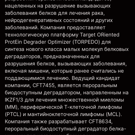
нацеленных на разрушение вызывающих
заболевания белков для лечения рака,
нейродегенеративных состояний и других
заболеваний. Компания предоставляет
технологическую платформу Target ORiented
ProtEin Degrader Optimizer (TORPEDO) для
синтеза нового класса малых молекул белковых
деградаторов, предназначенных для
разрушения белков, вызывающих заболевания,
включая мишени, которые ранее считались не
поддающимися лечению. Ведущий кандидат
компании, CFT7455, является пероральным
биодоступным деградатором, направленным на
IKZF1/3 для лечения множественной миеломы
(ММ), периферической Т-клеточной лимфомы
(PTCL) и мантийноклеточной лимфомы (MCL).
Компания также разрабатывает CFT8634,
пероральный биодоступный деградатор белка-