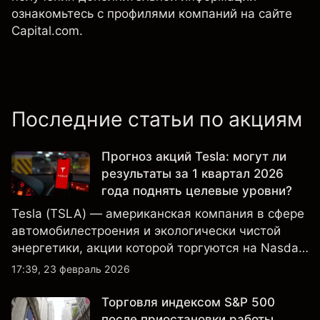
ознакомьтесь с профилями компаний на сайте
Capital.com.
Последние статьи по акциям
Прогноз акций Tesla: могут ли
результаты за 1 квартал 2026
года поднять целевые уровни?
Tesla (TSLA) — американская компания в сфере
автомобилестроения и экологически чистой
энергетики, акции которой торгуются на Nasdaq
и находятся под пристальным вниманием
17:39, 23 февраль 2026
инвесторов в связи с финансовыми
результатами, данными о поставках и развитием
Торговля индексом S&P 500
технологий и производства.
после приостановки работы