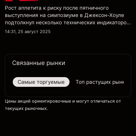
Рост аппетита к риску после пятничного
выступления на симпозиуме в Джексон-Хоуле
подтолкнул несколько технических индикаторов
по акциям Tesla к положительным значениям,
14:31, 25 август 2025
однако общий технический обзор по-прежнему
не изменился ни на дневном, ни на недельном
таймфрейме.
Связанные рынки
Самые торгуемые
Топ растущих рынков
Цены акций ориентировочные и могут отличаться от
текущих рыночных.