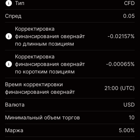
Тип
CFD
Спред
0.05
Этот финансовый рынок доступен для
Корректировка
торговли CFD.
финансирования овернайт
-0.02157
%
Подробнее о:
по длинным позициям
CFD
Корректировка
финансирования овернайт
-0.00065
%
по коротким позициям
Время корректировки
21:00
(UTC)
финансирования овернайт
Маржа. Ваши
$1,000.00
Валюта
USD
инвестиции
Корректировка за
Минимальный объем торгов
10
-0.021568
овернайт
Маржа. Ваши
%
$1,000.00
Сборы рассчитываются от
Маржа
5.00
%
инвестиции
(-$4.31)
полной стоимости позиции