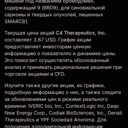
мишени под названием бромодомен,
содержащий 9 (BRD9), для синовиальной
саркомы и твердых опухолей, лишенных
SMARCB1.
Текущая цена акций
C4 Therapeutics, Inc.
составляет 3.67 USD. График акции
предоставляет инвесторам ценную
информацию о показателях и динамике цены.
Это помогает осуществлять обоснованный
анализ и принимать рациональные решения при
торговле акциями и CFD.
Изучите также другие акции, их графики,
подробную информацию о них, а также следите
за обновлениями цен в режиме реального
времени: IVERIC bio, Inc., ContextLogic Inc,
Daqo
New Energy Corp.
, Codiak BioSciences, Inc.,
Denali
Therapeutics
и
YPF Sociedad Anonima
. Для
получения дополнительной информации