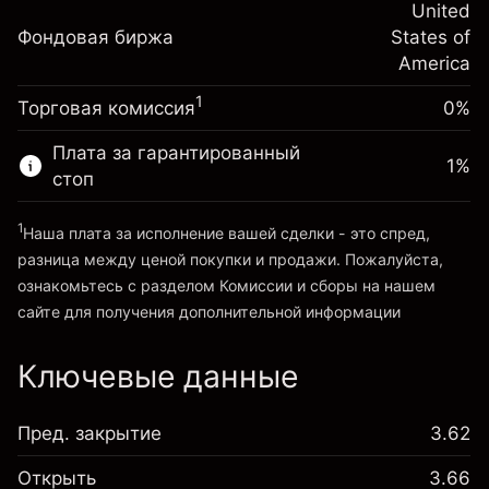
Корректировка за
United
Размер сделки с левереджем
-0.000654
Фондовая биржа
овернайт
States of
~
$20,000.00
%
Сборы рассчитываются от
America
Средства от левереджа ~ $
$19,000.00
(-$0.13)
полной стоимости позиции
1
Торговая комиссия
0%
Размер сделки с левереджем
Перейти на платформу
~
$20,000.00
Плата за гарантированный
1
%
Средства от левереджа ~ $
$19,000.00
стоп
1
Наша плата за исполнение вашей сделки - это спред,
Перейти на платформу
разница между ценой покупки и продажи. Пожалуйста,
ознакомьтесь с разделом
Комиссии и сборы
на нашем
сайте для получения дополнительной информации
«Комиссии и сборы»
Ключевые данные
Пред. закрытие
3.62
Открыть
3.66