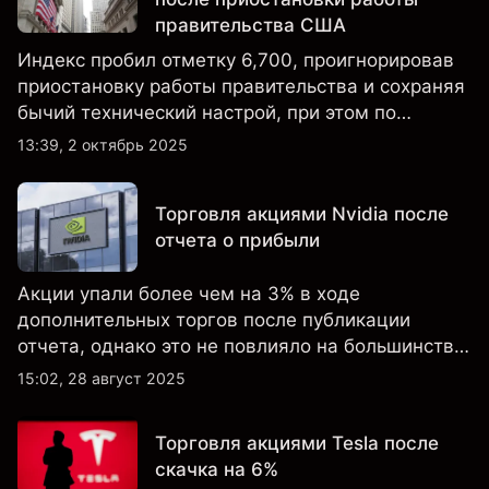
правительства США
Индекс пробил отметку 6,700, проигнорировав
приостановку работы правительства и сохраняя
бычий технический настрой, при этом по
настроениям клиенты остаются
13:39, 2 октябрь 2025
преимущественно в длинных позициях.
Торговля акциями Nvidia после
отчета о прибыли
Акции упали более чем на 3% в ходе
дополнительных торгов после публикации
отчета, однако это не повлияло на большинство
ключевых технических индикаторов, а
15:02, 28 август 2025
настроения клиентов по-прежнему остаются
крайне оптимистичными.
Торговля акциями Tesla после
скачка на 6%