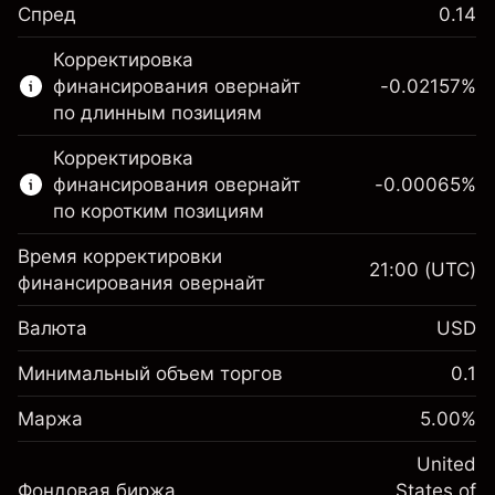
Спред
0.14
Этот финансовый рынок доступен для
Корректировка
торговли CFD.
финансирования овернайт
-0.02157
%
Подробнее о:
по длинным позициям
CFD
Корректировка
финансирования овернайт
-0.00065
%
по коротким позициям
Время корректировки
21:00
(UTC)
финансирования овернайт
Маржа. Ваши
$1,000.00
Валюта
USD
инвестиции
Корректировка за
Минимальный объем торгов
0.1
-0.021568
овернайт
Маржа. Ваши
%
$1,000.00
Сборы рассчитываются от
Маржа
5.00
%
инвестиции
(-$4.31)
полной стоимости позиции
Корректировка за
United
Размер сделки с левереджем
-0.000654
Фондовая биржа
овернайт
States of