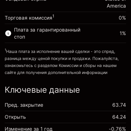
~
$20,000.00
%
Сборы рассчитываются от
America
Средства от левереджа ~ $
$19,000.00
(-$0.13)
полной стоимости позиции
1
Торговая комиссия
0%
Размер сделки с левереджем
Перейти на платформу
~
$20,000.00
Плата за гарантированный
1
%
Средства от левереджа ~ $
$19,000.00
стоп
1
Наша плата за исполнение вашей сделки - это спред,
Перейти на платформу
разница между ценой покупки и продажи. Пожалуйста,
ознакомьтесь с разделом
Комиссии и сборы
на нашем
сайте для получения дополнительной информации
«Комиссии и сборы»
Ключевые данные
Пред. закрытие
63.74
Открыть
64.24
Изменение за 1 год
-0.76%