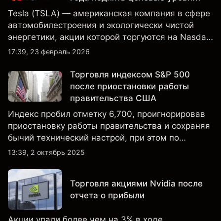
Tesla (TSLA) — американская компания в сфере
автомобилестроения и экологически чистой
энергетики, акции которой торгуются на Nasdaq
и находятся под пристальным вниманием
17:39, 23 февраль 2026
инвесторов в связи с финансовыми
результатами, данными о поставках и развитием
Торговля индексом S&P 500
технологий и производства.
после приостановки работы
правительства США
Индекс пробил отметку 6,700, проигнорировав
приостановку работы правительства и сохраняя
бычий технический настрой, при этом по
настроениям клиенты остаются
13:39, 2 октябрь 2025
преимущественно в длинных позициях.
Торговля акциями Nvidia после
отчета о прибыли
Акции упали более чем на 3% в ходе