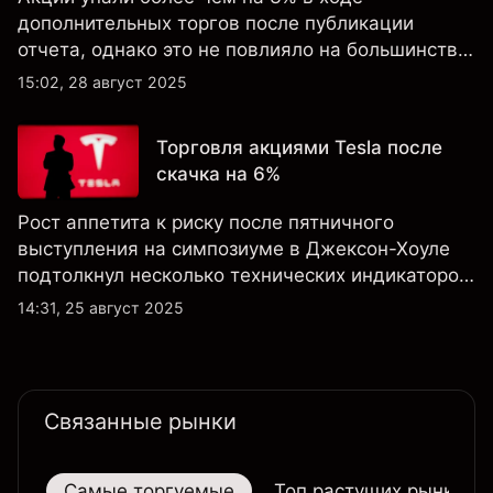
дополнительных торгов после публикации
отчета, однако это не повлияло на большинство
ключевых технических индикаторов, а
15:02, 28 август 2025
настроения клиентов по-прежнему остаются
крайне оптимистичными.
Торговля акциями Tesla после
скачка на 6%
Рост аппетита к риску после пятничного
выступления на симпозиуме в Джексон-Хоуле
подтолкнул несколько технических индикаторов
по акциям Tesla к положительным значениям,
14:31, 25 август 2025
однако общий технический обзор по-прежнему
не изменился ни на дневном, ни на недельном
таймфрейме.
Связанные рынки
Самые торгуемые
Топ растущих рынков