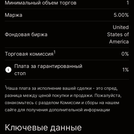
Корректировка за
Минимальный объем торгов
1
-0.021485
овернайт
Маржа. Ваши
%
$1,000.00
Сборы рассчитываются от
Маржа
5.00
%
инвестиции
(-$4.30)
полной стоимости позиции
Корректировка за
United
Размер сделки с левереджем
-0.000738
Фондовая биржа
овернайт
States of
~
$20,000.00
%
Сборы рассчитываются от
America
Средства от левереджа ~ $
$19,000.00
(-$0.15)
полной стоимости позиции
1
Торговая комиссия
0%
Размер сделки с левереджем
Перейти на платформу
~
$20,000.00
Плата за гарантированный
1
%
Средства от левереджа ~ $
$19,000.00
стоп
1
Наша плата за исполнение вашей сделки - это спред,
Перейти на платформу
разница между ценой покупки и продажи. Пожалуйста,
ознакомьтесь с разделом
Комиссии и сборы
на нашем
сайте для получения дополнительной информации
«Комиссии и сборы»
Ключевые данные