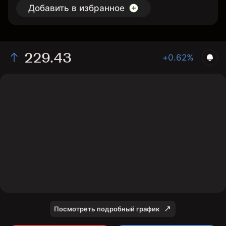
Добавить в избранное
229.43
+0.62%
The chart shows the ATI stock price data over the last
1 day, with a current price of 229.43, a high of 231.73,
and a low of 228.36.
Посмотреть подробный график