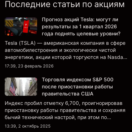
Последние статьи по акциям
Прогноз акций Tesla: могут ли
результаты за 1 квартал 2026
года поднять целевые уровни?
Tesla (TSLA) — американская компания в сфере
автомобилестроения и экологически чистой
энергетики, акции которой торгуются на Nasdaq
и находятся под пристальным вниманием
17:39, 23 февраль 2026
инвесторов в связи с финансовыми
результатами, данными о поставках и развитием
Торговля индексом S&P 500
технологий и производства.
после приостановки работы
правительства США
Индекс пробил отметку 6,700, проигнорировав
приостановку работы правительства и сохраняя
бычий технический настрой, при этом по
настроениям клиенты остаются
13:39, 2 октябрь 2025
преимущественно в длинных позициях.