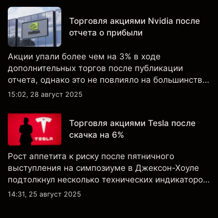
Торговля акциями Nvidia после
отчета о прибыли
Акции упали более чем на 3% в ходе
дополнительных торгов после публикации
отчета, однако это не повлияло на большинство
ключевых технических индикаторов, а
15:02, 28 август 2025
настроения клиентов по-прежнему остаются
крайне оптимистичными.
Торговля акциями Tesla после
скачка на 6%
Рост аппетита к риску после пятничного
выступления на симпозиуме в Джексон-Хоуле
подтолкнул несколько технических индикаторов
по акциям Tesla к положительным значениям,
14:31, 25 август 2025
однако общий технический обзор по-прежнему
не изменился ни на дневном, ни на недельном