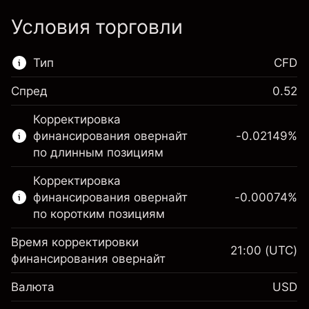
Условия торговли
Тип
CFD
Спред
0.52
Этот финансовый рынок доступен для
Корректировка
торговли CFD.
финансирования овернайт
-0.02149
%
Подробнее о:
по длинным позициям
CFD
Корректировка
финансирования овернайт
-0.00074
%
по коротким позициям
Время корректировки
21:00
(UTC)
финансирования овернайт
Маржа. Ваши
$1,000.00
Валюта
USD
инвестиции