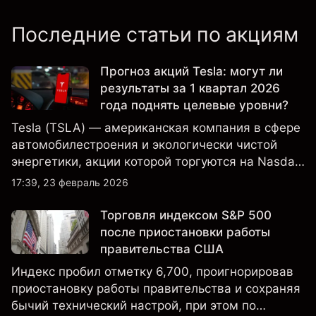
Последние статьи по акциям
Прогноз акций Tesla: могут ли
результаты за 1 квартал 2026
года поднять целевые уровни?
Tesla (TSLA) — американская компания в сфере
автомобилестроения и экологически чистой
энергетики, акции которой торгуются на Nasdaq
и находятся под пристальным вниманием
17:39, 23 февраль 2026
инвесторов в связи с финансовыми
результатами, данными о поставках и развитием
Торговля индексом S&P 500
технологий и производства.
после приостановки работы
правительства США
Индекс пробил отметку 6,700, проигнорировав
приостановку работы правительства и сохраняя
бычий технический настрой, при этом по