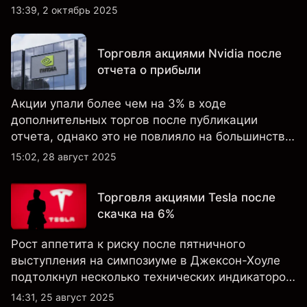
настроениям клиенты остаются
13:39, 2 октябрь 2025
преимущественно в длинных позициях.
Торговля акциями Nvidia после
отчета о прибыли
Акции упали более чем на 3% в ходе
дополнительных торгов после публикации
отчета, однако это не повлияло на большинство
ключевых технических индикаторов, а
15:02, 28 август 2025
настроения клиентов по-прежнему остаются
крайне оптимистичными.
Торговля акциями Tesla после
скачка на 6%
Рост аппетита к риску после пятничного
выступления на симпозиуме в Джексон-Хоуле
подтолкнул несколько технических индикаторов
по акциям Tesla к положительным значениям,
14:31, 25 август 2025