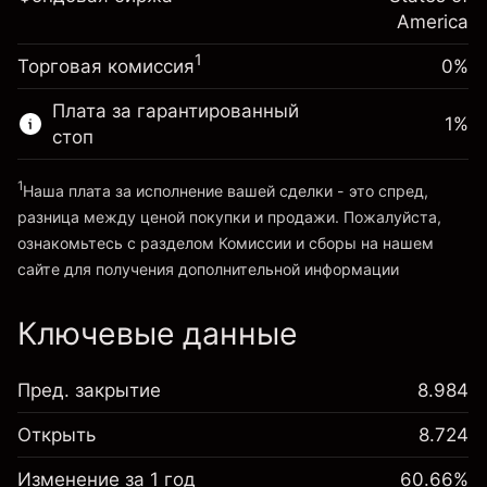
~
$20,000.00
%
Сборы рассчитываются от
America
Средства от левереджа ~ $
$19,000.00
(-$0.13)
полной стоимости позиции
1
Торговая комиссия
0%
Размер сделки с левереджем
Перейти на платформу
~
$20,000.00
Плата за гарантированный
1
%
Средства от левереджа ~ $
$19,000.00
стоп
1
Наша плата за исполнение вашей сделки - это спред,
Перейти на платформу
разница между ценой покупки и продажи. Пожалуйста,
ознакомьтесь с разделом
Комиссии и сборы
на нашем
сайте для получения дополнительной информации
«Комиссии и сборы»
Ключевые данные
Пред. закрытие
8.984
Открыть
8.724
Изменение за 1 год
60.66%