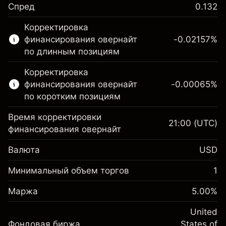
Спред
0.132
Этот финансовый рынок доступен для
Корректировка
торговли CFD.
финансирования овернайт
-0.02157
%
Подробнее о:
по длинным позициям
CFD
Корректировка
финансирования овернайт
-0.00065
%
по коротким позициям
Время корректировки
21:00
(UTC)
финансирования овернайт
Маржа. Ваши
$1,000.00
Валюта
USD
инвестиции
Корректировка за
Минимальный объем торгов
1
-0.021568
овернайт
Маржа. Ваши
%
$1,000.00
Сборы рассчитываются от
Маржа
5.00
%
инвестиции
(-$4.31)
полной стоимости позиции
Корректировка за
United
Размер сделки с левереджем
-0.000654
Фондовая биржа
овернайт
States of