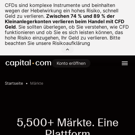
CFDs sind komplexe Instrumente und beinhalten
wegen der Hebelwirkung ein hohes Risiko, schnell
Geld zu verlieren.
Zwischen 74 % und 89 % der
Kleinanlegerkonten verlieren beim Handel mit CFD
Geld
.
Sie sollten überlegen, ob Sie verstehen, wie CFD
funktionieren und ob Sie es sich leisten können, das
hohe Risiko einzugehen, Ihr Geld zu verlieren. Bitte
beachten Sie unsere
Risikoaufklärung
Konto eröffnen
Startseite
Märkte
5,500+ Märkte. Eine
Plattform