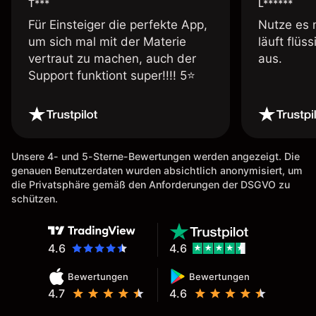
T***
L******
Für Einsteiger die perfekte App,
Nutze es 
um sich mal mit der Materie
läuft flüs
vertraut zu machen, auch der
aus.
Support funktiont super!!!! 5⭐️
Unsere 4- und 5-Sterne-Bewertungen werden angezeigt. Die
genauen Benutzerdaten wurden absichtlich anonymisiert, um
die Privatsphäre gemäß den Anforderungen der DSGVO zu
schützen.
4.6
4.6
Bewertungen
Bewertungen
4.7
4.6