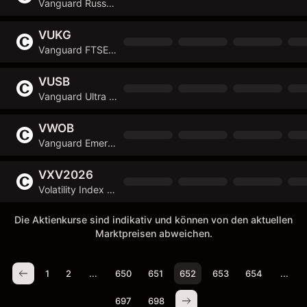
Vanguard Russell 2000 ETF
VUKG
Vanguard FTSE 100 UCITS ETF
VUSB
Vanguard Ultra Short Bond ETF
VWOB
Vanguard Emerging Markets Government Bond ETF
VXV2026
Volatility Index Future
Die Aktienkurse sind indikativ und können von den aktuellen
Marktpreisen abweichen.
1
2
...
650
651
652
653
654
...
697
698