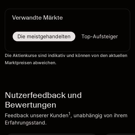
verlässlicher Indikator für zukünftige Ergebnisse.
Verwandte Märkte
Die meistgehandelten
Top-Aufsteiger
To
Die Aktienkurse sind indikativ und können von den aktuellen
Marktpreisen abweichen.
Nutzerfeedback und
Bewertungen
1
Feedback unserer Kunden
, unabhängig von ihrem
Erfahrungsstand.