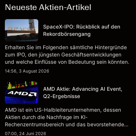
Neueste Aktien-Artikel
SpaceX-IPO: Rückblick auf den
Rekordbörsengang
Erhalten Sie im Folgenden sämtliche Hintergründe
zum IPO, den jüngsten Geschäftsentwicklungen
und welche Einflüsse von Bedeutung sein könnten.
14:56, 3 August 2026
AMD Aktie: Advancing AI Event,
Q2-Ergebnisse
AMD ist ein US-Halbleiterunternehmen, dessen
Aktien durch die Nachfrage im KI-
Rechenzentrumsbereich und das bevorstehende
„Advancing AI 2026"-Event im Juli Aufmerksamkeit
07:00, 24 Juni 2026