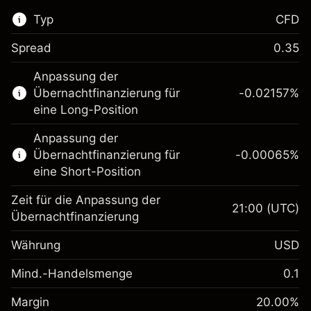
Typ
CFD
Spread
0.35
Dieser Finanzmarkt steht für das CFD-
Anpassung der
Trading zur Verfügung.
Übernachtfinanzierung für
-0.02157
%
Erfahren Sie mehr über:
eine Long-Position
CFDs
Anpassung der
Übernachtfinanzierung für
-0.00065
%
eine Short-Position
Zeit für die Anpassung der
21:00
(UTC)
Übernachtfinanzierung
Margin. Ihre Investition
$1,000.00
Währung
USD
Anpassung der
-0.021568
Übernachtfinanzierung
Mind.-Handelsmenge
0.1
%
Gebühren aus
Margin. Ihre Investition
$1,000.00
fremdfinanzierten
(-$1.08)
Margin
20.00
%