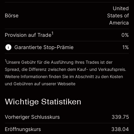
Positionswert
Anpassung der
-0.000654
Übernachtfinanzierung
United
Positionsgröße mit Hebelwirkung
%
Gebühren aus
Börse
States of
~
$5,000.00
fremdfinanzierten
(-$0.03)
America
Geld aus Hebelwirkung ~
$4,000.00
Positionswert
1
Provision auf Trade
0%
Positionsgröße mit Hebelwirkung
Zur Plattform
~
$5,000.00
Garantierte Stop-Prämie
1
%
Geld aus Hebelwirkung ~
$4,000.00
1
Unsere Gebühr für die Ausführung Ihres Trades ist der
Zur Plattform
Spread, die Differenz zwischen dem Kauf- und Verkaufspreis.
Weitere Informationen finden Sie im Abschnitt zu den
Kosten
und Gebühren
auf unserer Webseite
Kosten und Gebühren
Wichtige Statistiken
Vorheriger Schlusskurs
339.75
Eröffnungskurs
338.04