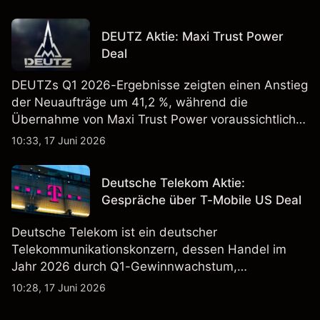
erregt haben. Die Wertentwicklung in der
Vergangenheit ist kein verlässlicher Indikator für
DEUTZ Aktie: Maxi Trust Power
zukünftige Ergebnisse.
Deal
DEUTZs Q1 2026-Ergebnisse zeigten einen Anstieg
der Neuaufträge um 41,2 %, während die
Übernahme von Maxi Trust Power voraussichtlich
40 Mio. € zum Umsatz von DEUTZ Energy
10:33, 17 Juni 2026
beitragen wird. Die Wertentwicklung in der
Vergangenheit ist kein verlässlicher Indikator für
Deutsche Telekom Aktie:
zukünftige Ergebnisse.
Gespräche über T-Mobile US Deal
Deutsche Telekom ist ein deutscher
Telekommunikationskonzern, dessen Handel im
Jahr 2026 durch Q1-Gewinnwachstum,
Aktienrückkäufe und Berichte über einen möglichen
10:28, 17 Juni 2026
T-Mobile US Deal geprägt wurde. Die
Wertentwicklung in der Vergangenheit ist kein