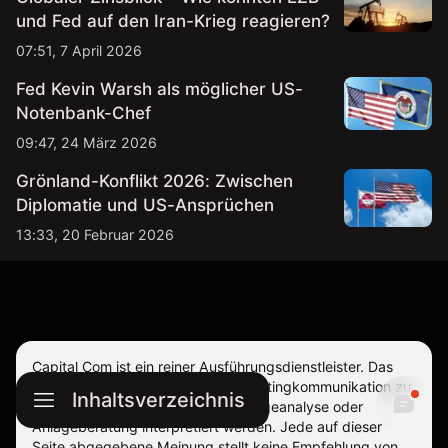
und Fed auf den Iran-Krieg reagieren?
07:51, 7 April 2026
Fed Kevin Warsh als möglicher US-
Notenbank-Chef
09:47, 24 März 2026
Grönland-Konflikt 2026: Zwischen
Diplomatie und US-Ansprüchen
13:33, 20 Februar 2026
Capital Com ist ein reiner Ausführungsdienstleister. Das
gegenwärtige Material ist als Marketingkommunikation zu
Inhaltsverzeichnis
betrachten und sollte nicht als Anlageanalyse oder
Anlageberatung interpretiert werden. Jede auf dieser
Seite abgegebene Meinung stellt keine Empfehlung von