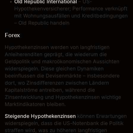
Old Republic International
– US-
Hypothekenversicherer; Performance verknüpft
mit Wohnungsausfällen und Kreditbedingungen
– Old Republic handeln
Forex
Hypothekenzinsen werden von langfristigen
Anleiherenditen geprägt, die wiederum die
Geldpolitik und makroökonomischen Aussichten
widerspiegeln. Diese gleichen Dynamiken
beeinflussen die Devisenmärkte – insbesondere
dort, wo Zinsdifferenzen zwischen Ländern
Kapitalströme antreiben, während die
Zinsentwicklung und Hypothekenzinsen wichtige
Marktindikatoren bleiben.
Steigende Hypothekenzinsen
können Erwartungen
widerspiegeln, dass die US-Notenbank die Politik
straffen wird, was zu höheren langfristigen