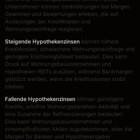
Unternehmen können Veränderungen bei Margen,
Gewinnen und Bewertungen erleben, die auf
Änderungen der Kreditkosten und
Wohnungsnachfrage reagieren.
Steigende Hypothekenzinsen
können höhere
Kreditkosten, schwächere Wohnungsnachfrage und
geringere Erschwinglichkeit bedeuten. Dies kann
Druck auf Wohnungsbauunternehmen und
Hypotheken-REITs ausüben, während Bankmargen
gestützt werden, wenn die Kreditvolumen stabil
bleiben.
Fallende Hypothekenzinsen
können günstigere
Kredite, erhöhte Wohnungsdarlehen-Aktivität und
eine Zunahme der Refinanzierungen bedeuten.
Dies kann Wohnungsbauunternehmen und
zinsempfindlichen Aktien zugutekommen, aber die
Margen für Banken und Hypothekengeber