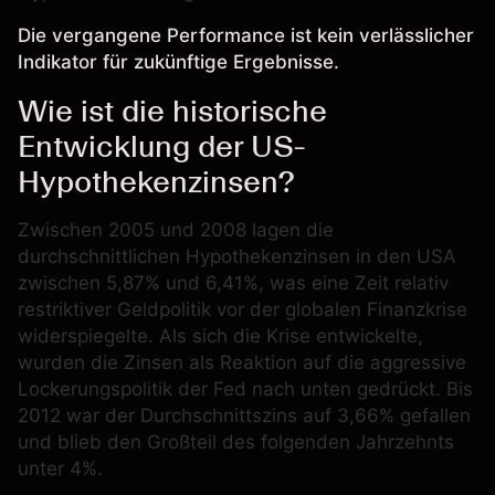
Die vergangene Performance ist kein verlässlicher
Indikator für zukünftige Ergebnisse.
Wie ist die historische
Entwicklung der US-
Hypothekenzinsen?
Zwischen 2005 und 2008 lagen die
durchschnittlichen Hypothekenzinsen in den USA
zwischen 5,87% und 6,41%, was eine Zeit relativ
restriktiver Geldpolitik vor der globalen Finanzkrise
widerspiegelte. Als sich die Krise entwickelte,
wurden die Zinsen als Reaktion auf die aggressive
Lockerungspolitik der Fed nach unten gedrückt. Bis
2012 war der Durchschnittszins auf 3,66% gefallen
und blieb den Großteil des folgenden Jahrzehnts
unter 4%.