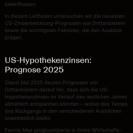
beeinflussen.
In diesem Leitfaden untersuchen wir die neuesten
US-Zinsentwicklung-Prognosen von Drittanbietern
sowie die wichtigsten Faktoren, die den Ausblick
prägen.
US-Hypothekenzinsen:
Prognose 2025
Stand Mai 2025 deuten Prognosen von
Drittanbietern darauf hin, dass sich die US-
Hypothekenzinsen im Verlauf des restlichen Jahres
allmählich entspannen könnten – wobei das Tempo
des Rückgangs in den verschiedenen Ausblicken
uneinheitlich bleibt.
Fannie Mae
prognostizierte in ihrem Wirtschafts-