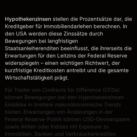
Hypothekenzinsen
stellen die Prozentsätze dar, die
Kreditgeber für Immobiliendarlehen berechnen. In
den USA werden diese Zinssätze durch
Bewegungen bei langfristigen
Staatsanleiherenditen beeinflusst, die ihrerseits die
Erwartungen für den Leitzins der Federal Reserve
widerspiegeln – einen wichtigen Richtwert, der
kurzfristige Kreditkosten antreibt und die gesamte
Wirtschaftstätigkeit prägt.
Für Trader von Contracts for Difference (
CFDs
)
können Bewegungen bei den Hypothekenzinsen
Einblicke in breitere makroökonomische Trends
bieten. Erwartungen von Änderungen in der
Federal Reserve-Politik können USD-Devisenpaare
sowie Aktien oder Indizes mit Exposure zu
Immobilien, Banken und Verbraucherkrediten