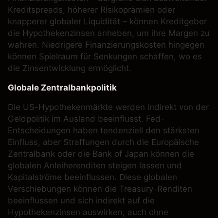
Kreditspreads, höherer Risikoprämien oder
knapperer globaler Liquidität – können Kreditgeber
die Hypothekenzinsen anheben, um ihre Margen zu
wahren. Niedrigere Finanzierungskosten hingegen
können Spielraum für Senkungen schaffen, wo es
die Zinsentwicklung ermöglicht.
Globale Zentralbankpolitik
Die US-Hypothekenmärkte werden indirekt von der
Geldpolitik im Ausland beeinflusst. Fed-
Entscheidungen haben tendenziell den stärksten
Einfluss, aber Straffungen durch die Europäische
Zentralbank oder die Bank of Japan können die
globalen Anleiherenditen steigen lassen und
Kapitalströme beeinflussen. Diese globalen
Verschiebungen können die Treasury-Renditen
beeinflussen und sich indirekt auf die
Hypothekenzinsen auswirken, auch ohne