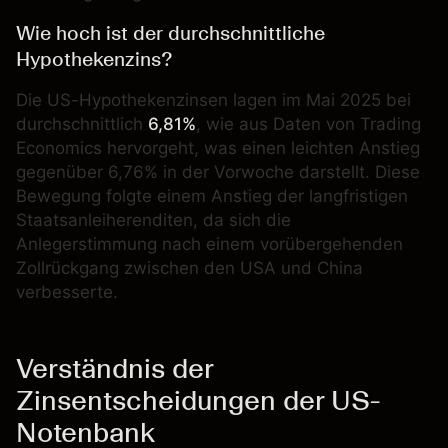
Wie hoch ist der durchschnittliche
Hypothekenzins?
Die US-Hypothekenzinsen lagen im Mai 2025 bei
durchschnittlich
6,81%
, wie aus Daten von
Trading
Economics
hervorgeht, was einen leichten Anstieg
gegenüber 6,76% in der Vorwoche darstellt. Diese
Bewegung folgte einem Anstieg der langfristigen
Staatsanleiherenditen, da sich die
Anlegerstimmung nach einem vorübergehenden
Zollrückgang zwischen den USA und China
verbesserte.
Verständnis der
Zinsentscheidungen der US-
Notenbank