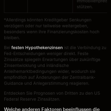
Immobilienpreise
stützen.
*Allerdings könnten Kreditgeber Senkungen
verzögern oder nur teilweise weitergeben,
besonders wenn ihre Finanzierungskosten hoch
bleiben.
Bei
festen Hypothekenzinsen
ist die Verbindung zu
Fed-Entscheidungen weniger direkt. Feste
Zinssätze spiegeln Erwartungen über zukünftige
Zinsentwicklung und inländische
Anleihemarktbedingungen wider, wodurch sie
empfindlich auf Änderungen der Zentralbank-
Guidance und Anlegerstimmung reagieren.
Entdecken Sie Prognosen von Dritten zu den US
Federal Reserve Zinssätzen.
Welche anderen Faktoren beeinflussen die