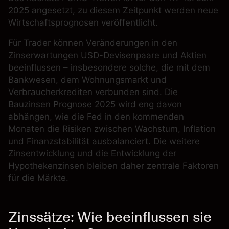
2025 angesetzt, zu diesem Zeitpunkt werden neue
Wirtschaftsprognosen veröffentlicht.
Für Trader können Veränderungen in den
Zinserwartungen USD-Devisenpaare und Aktien
beeinflussen – insbesondere solche, die mit dem
Bankwesen, dem Wohnungsmarkt und
Verbraucherkrediten verbunden sind. Die
Bauzinsen Prognose 2025 wird eng davon
abhängen, wie die Fed in den kommenden
Monaten die Risiken zwischen Wachstum, Inflation
und Finanzstabilität ausbalanciert. Die weitere
Zinsentwicklung und die Entwicklung der
Hypothekenzinsen bleiben daher zentrale Faktoren
für die Märkte.
Zinssätze: Wie beeinflussen sie