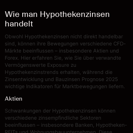
Wie man Hypothekenzinsen
handelt
Obwohl Hypothekenzinsen nicht direkt handelbar
sind, können ihre Bewegungen verschiedene CFD-
Märkte beeinflussen – insbesondere Aktien und
Forex. Hier erfahren Sie, wie Sie über verwandte
Vermögenswerte Exposure zu
Hypothekenzinstrends erhalten, während die
Zinsentwicklung und Bauzinsen Prognose 2025
wichtige Indikatoren für Marktbewegungen liefern.
Aktien
Schwankungen der Hypothekenzinsen können
verschiedene zinsempfindliche Sektoren
beeinflussen – insbesondere Banken, Hypotheken-
REITs und Wohnungsbauunternehmen. Diese