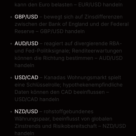
kann den Euro belasten – EUR/USD handeln
GBP/USD
– bewegt sich auf Zinsdifferenzen
zwischen der Bank of England und der Federal
Reserve – GBP/USD handeln
AUD/USD
– reagiert auf divergierende RBA-
und Fed-Politiksignale; Renditeerwartungen
können die Richtung bestimmen – AUD/USD
handeln
USD/CAD
– Kanadas Wohnungsmarkt spielt
eine Schlüsselrolle; hypothekenempfindliche
Daten können den CAD beeinflussen –
USD/CAD handeln
NZD/USD
– rohstoffgebundenes
Währungspaar, beeinflusst von globalen
Zinstrends und Risikobereitschaft – NZD/USD
handeln