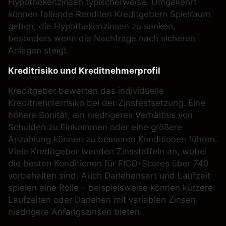
Hypothekenzinsen typischerweise. Umgekehrt
können fallende Renditen Kreditgebern Spielraum
geben, die Hypothekenzinsen zu senken,
besonders wenn die Nachfrage nach sicheren
Anlagen steigt.
Kreditrisiko und Kreditnehmerprofil
Kreditgeber bewerten das individuelle
Kreditnehmerrisiko bei der Zinsfestsetzung. Eine
höhere Bonität, ein niedrigeres Verhältnis von
Schulden zu Einkommen oder eine größere
Anzahlung können zu besseren Konditionen führen.
Viele Kreditgeber wenden Zinsstaffeln an, wobei
die besten Konditionen für FICO-Scores über 740
vorbehalten sind. Auch Darlehensart und Laufzeit
spielen eine Rolle – beispielsweise können kürzere
Laufzeiten oder Darlehen mit variablen Zinsen
niedrigere Anfangszinsen bieten.