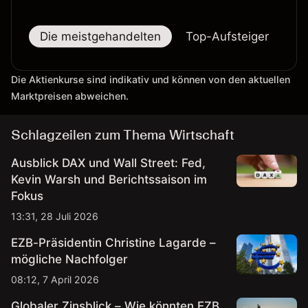
Die meistgehandelten
Top-Aufsteiger
To
Die Aktienkurse sind indikativ und können von den aktuellen
Marktpreisen abweichen.
Schlagzeilen zum Thema Wirtschaft
Ausblick DAX und Wall Street: Fed,
Kevin Warsh und Berichtssaison im
Fokus
13:31, 28 Juli 2026
EZB-Präsidentin Christine Lagarde –
mögliche Nachfolger
08:12, 7 April 2026
Globaler Zinsblick – Wie könnten EZB