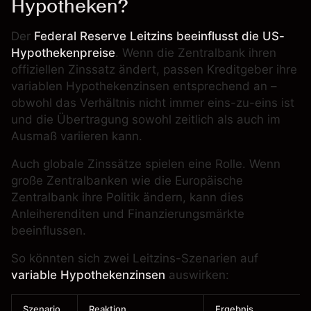
Hypotheken?
Der
Federal Reserve Leitzins beeinflusst die US-
Hypothekenpreise
. Wenn die Zentralbank ihren
offiziellen Zinssatz ändert, passen Kreditgeber ihre
variablen Hypothekenzinsen entsprechend an –
obwohl das Verhältnis nicht immer eins-zu-eins ist
und die Übertragung sowohl zeitlich als auch im
Ausmaß variieren kann.
Auch globale Zinssätze spielen eine Rolle. Wenn
große Zentralbanken wie die Europäische
Zentralbank ihre Politik ändern, kann dies
Anleiherenditen und Finanzierungsmärkte
beeinflussen.
So könnten sich zwei Leitzins-Szenarien auf
variable Hypothekenzinsen
auswirken:
Szenario
Reaktion
Ergebnis