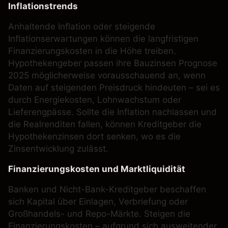
Inflationstrends
Anhaltende Inflation oder steigende
Inflationserwartungen können die langfristigen
Finanzierungskosten in die Höhe treiben.
Hypothekengeber passen ihre Bauzinsen Prognose
2025 möglicherweise vorausschauend an, wenn
Daten auf steigenden Preisdruck hindeuten – sei es
durch Energiekosten, Lohnwachstum oder
Lieferengpässe. Sollte die Inflation nachlassen und
die Realrenditen fallen, können Kreditgeber die
Hypothekenzinsen dort senken, wo es die
Zinsentwicklung zulässt.
Finanzierungskosten und Marktliquidität
Banken und Nicht-Bank-Kreditgeber beschaffen
sich Kapital über Einlagen, Verbriefung oder
Großhandels- und Repo-Märkte. Steigen die
Finanzierungskosten – aufgrund sich ausweitender