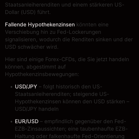
Staatsanleiherenditen und einem stärkeren US-
Dollar (USD) führt.
Fallende Hypothekenzinsen
könnten eine
Verschiebung hin zu Fed-Lockerungen
signalisieren, wodurch die Renditen sinken und der
USD schwächer wird.
Hier sind einige
Forex-CFDs
, die Sie jetzt handeln
können, abgestimmt auf
Hypothekenzinsbewegungen:
USD/JPY
– folgt historisch den US-
Staatsanleiherenditen; steigende US-
Hypothekenzinsen können den USD stärken –
USD/JPY handeln
EUR/USD
– empfindlich gegenüber den Fed-
EZB-Zinsaussichten; eine taubenhaufte EZB-
Haltung oder falkenhaufte Fed-Orientierung