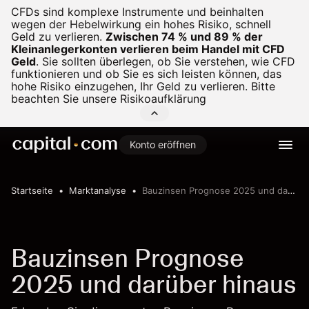
CFDs sind komplexe Instrumente und beinhalten
wegen der Hebelwirkung ein hohes Risiko, schnell
Geld zu verlieren.
Zwischen 74 % und 89 % der
Kleinanlegerkonten verlieren beim Handel mit CFD
Geld
.
Sie sollten überlegen, ob Sie verstehen, wie CFD
funktionieren und ob Sie es sich leisten können, das
hohe Risiko einzugehen, Ihr Geld zu verlieren. Bitte
beachten Sie unsere
Risikoaufklärung
Konto eröffnen
Startseite
Marktanalyse
Bauzinsen Prognose 2025 und darüber hinaus
Bauzinsen Prognose
2025 und darüber hinaus