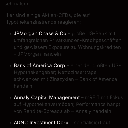
schmälern.
Hier sind einige
Aktien-CFDs
, die auf
Hypothekenzinstrends reagieren:
JPMorgan Chase & Co
– große US-Bank mit
umfangreichen Privatkunden-Kreditgeschäften
und gewissem Exposure zu Wohnungskrediten
– JPMorgan handeln
Bank of America Corp
– einer der größten US-
Hypothekengeber; Nettozinserträge
schwanken mit Zinszyklen – Bank of America
handeln
Annaly Capital Management
– mREIT mit Fokus
auf Hypothekenvermögen; Performance hängt
von Rendite-Spreads ab – Annaly handeln
AGNC Investment Corp
– spezialisiert auf