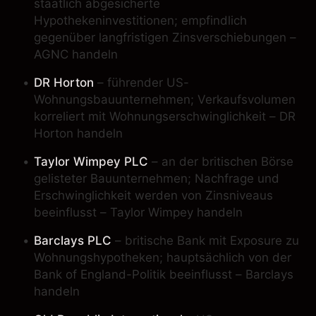
staatlich abgesicherte
Hypothekeninvestitionen; empfindlich
gegenüber langfristigen Zinsverschiebungen –
AGNC handeln
DR Horton
– führender US-
Wohnungsbauunternehmen; Verkaufsvolumen
korreliert mit Wohnungserschwinglichkeit – DR
Horton handeln
Taylor Wimpey PLC
– an der britischen Börse
gelisteter Bauunternehmen; Nachfrage und
Erschwinglichkeit werden von Zinsniveaus
beeinflusst – Taylor Wimpey handeln
Barclays PLC
– britische Bank mit Exposure zu
Wohnungshypotheken; hauptsächlich von der
Bank of England-Politik beeinflusst – Barclays
handeln