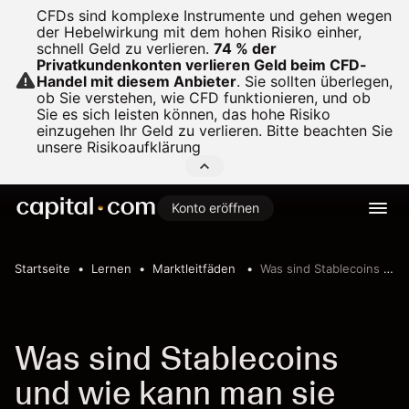
CFDs sind komplexe Instrumente und gehen wegen
der Hebelwirkung mit dem hohen Risiko einher,
schnell Geld zu verlieren.
74 % der
Privatkundenkonten verlieren Geld beim CFD-
Handel mit diesem Anbieter
.
Sie sollten überlegen,
ob Sie verstehen, wie CFD funktionieren, und ob
Sie es sich leisten können, das hohe Risiko
einzugehen Ihr Geld zu verlieren. Bitte beachten Sie
unsere
Risikoaufklärung
Konto eröffnen
Startseite
Lernen
Marktleitfäden
Was sind Stablecoins und wie kann man sie traden?
Was sind Stablecoins
und wie kann man sie