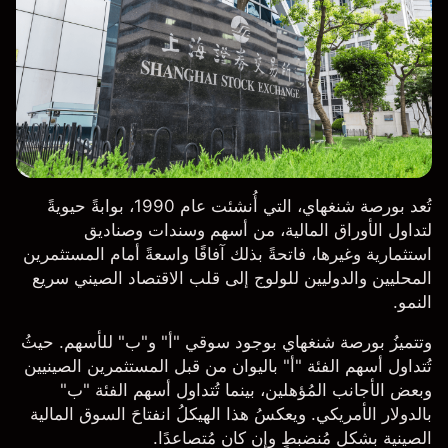
تُعد بورصة شنغهاي، التي أُنشئت عام 1990، بوابةً حيويةً
لتداول الأوراق المالية، من أسهم وسندات وصناديق
استثمارية وغيرها، فاتحةً بذلك آفاقًا واسعةً أمام المستثمرين
المحليين والدوليين للولوج إلى قلب الاقتصاد الصيني سريع
النمو.
وتتميزُ بورصة شنغهاي بوجود سوقي "أ" و"ب" للأسهم. حيثُ
تُتداول أسهم الفئة "أ" باليوان من قبل المستثمرين الصينيين
وبعض الأجانب المُؤهلين، بينما تُتداول أسهم الفئة "ب"
بالدولار الأمريكي. ويعكسُ هذا الهيكلُ انفتاحَ السوق المالية
الصينية بشكلٍ مُنضبطٍ وإن كان مُتصاعدًا.