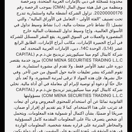
محدودة مُسجّلة في دبي بالإمارات العربية المتحدة، ومرخصة
ومنظمة من قبل هيئة سوق المال (CMA) بموجب الرخصة رقم
20200000176. تزاول الشركة أنشطة مالية واستثمارية تندرج
تحت تصنيف "الفئة الأولى - التعامل في الأوراق المالية"، والتي
تشمل: (أ) نشاط تاجر منتجات مالية، (ب) نشاط وسيط تداول في
الأسواق العالمية، و(ج) وسيط تداول للمشتقات المالية خارج
المقصورة والعملات في السوق الفورية. يقع المقر المسجّل للشركة
في أبراج الجميرة الإمارات، مكاتب أبراج الإمارات، الطابق الرابع
عشر (L14)، الوحدة 14C، دبي، الإمارات العربية المتحدة. تُعد
شركة كابيتال كوم مينا سيكيوريتيز تريدينج ش.ذ.م.م (CAPITAL
COM MENA SECURITIES TRADING L.L.C) مزود خدمة يقتصر
دوره على تنفيذ الأوامر فقط، ولا تقدم أي مشورة استثمارية. قد
تقوم الشركة بنشر تعليقات عامة حول السوق من حين لآخر. وفي
حال نشرها، فإن هذه المواد لا ترقى لمرتبة المشورة، ولا تُعد بأي
حال حثًا أو دعوة أو توصية لإبرام أي معاملة في أي أداة مالية. تخلي
شركة كابيتال كوم مينا سيكيوريتيز تريدينج ش.ذ.م.م (CAPITAL
COM MENA SECURITIES TRADING L.L.C) مسؤوليتها
القانونية تمامًا عن أي استخدام للمحتوى المعروض وعن أي تبعات
قد تترتب على هذا الاستخدام. كما لا يتم تقديم أي إقرار أو ضمان،
صريحًا أو ضمنيًا، بشأن اكتمال أو شمولية هذه المعلومات. ويتحمل
أي شخص يتصرف بناءً على المعلومات المقدمة كامل المسؤولية
والمخاطر المترتبة على قراره بصفة شخصية. المعلومات الواردة
في هذه الوثيقة غير مُعدة للتوزيع على المقيمين في أي دولة يكون