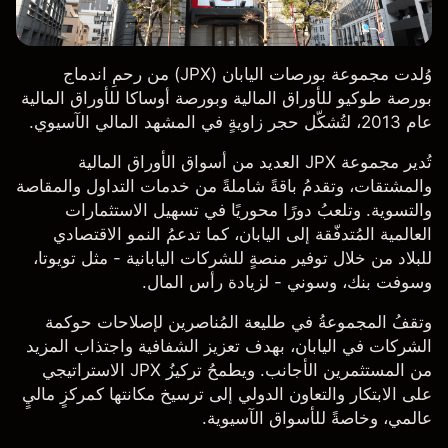
وُلدت مجموعة بورصات اليابان (JPX) من رحمِ اندماج
بورصة طوكيو للأوراق المالية وبورصة أوساكا للأوراق المالية
عام 2013، لتُشكّل حجر زاويةٍ في المشهد المالي الآسيوي.
تُدير مجموعة JPX العديد من أسواق الأوراق المالية
والمشتقات، وتقدمُ باقةً شاملةً من خدمات التداول والمقاصة
والتسوية. وتلعبُ دورًا محوريًا في تسهيل الاستثمارات
العالمية المُتدفّقة إلى اليابان، كما تدعمُ النمو الاقتصادي
للبلاد من خلال توفير منصةٍ للشركات اليابانية - مثل
تويوتا
،
و
سوفت بنك
، و
سوني
- لزيادة رأس المال.
وتقفُ المجموعةُ في طليعة المُناصرين لإصلاحات حوكمة
الشركات في اليابان، بهدف تعزيز الشفافية واجتذاب المزيد
من المستثمرين الأجانب. ويطمحُ تركيزُ JPX الاستراتيجي
على الابتكار والتعاون الدولي إلى ترسيخ مكانتها كمركزٍ ماليٍ
عالمي، وخاصةً للأسواق الآسيوية.