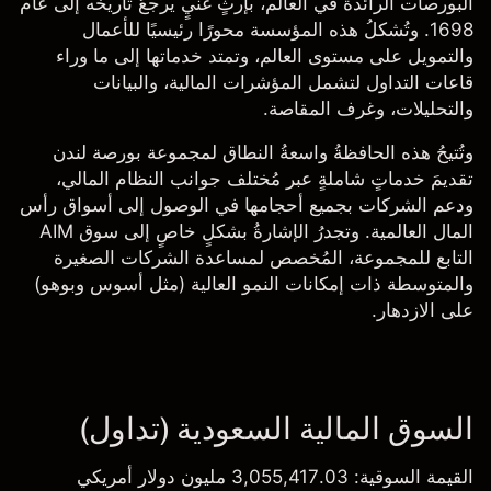
البورصات الرائدة في العالم، بإرثٍ غنيٍ يرجعُ تاريخه إلى عام
1698. وتُشكلُ هذه المؤسسة محورًا رئيسيًا للأعمال
والتمويل على مستوى العالم، وتمتد خدماتها إلى ما وراء
قاعات التداول لتشمل المؤشرات المالية، والبيانات
والتحليلات، وغرف المقاصة.
وتُتيحُ هذه الحافظةُ واسعةُ النطاق لمجموعة بورصة لندن
تقديمَ خدماتٍ شاملةٍ عبر مُختلف جوانب النظام المالي،
ودعم الشركات بجميع أحجامها في الوصول إلى أسواق رأس
المال العالمية. وتجدرُ الإشارةُ بشكلٍ خاصٍ إلى سوق AIM
التابع للمجموعة، المُخصص لمساعدة الشركات الصغيرة
والمتوسطة ذات إمكانات النمو العالية (مثل
أسوس
و
بوهو
)
على الازدهار.
السوق المالية السعودية (تداول)
القيمة السوقية
: 3,055,417.03 مليون دولار أمريكي