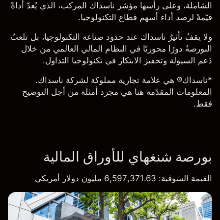
الشاملة، وعلى رأسها مؤشر
ناسداك المركب
، الذي يُعدّ أداةً
قيّمةً لرصد أداء أسهم قطاع التكنولوجيا.
ولا يقفُ تأثيرُ ناسداك عند حدود صناعة التكنولوجيا، بل تلعبُ
البورصةُ دورًا محوريًا في النظام المالي العالمي من خلال
دَعم السيولة وتحفيز الابتكار في تكنولوجيا التداول.
*ناسداك® هي علامة تجارية مملوكة لشركة ناسداك.
المعلومات المقدّمة هنا هي مجرد أمثلة من أجل التوضيح
فقط.
بورصة شنغهاي للأوراق المالية
القيمة السوقية
: 6,597,371.63 مليون دولار أمريكي