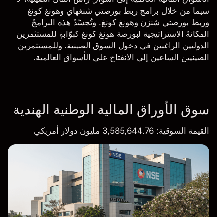
سيما من خلال برامج ربط بورصتي شنغهاي وهونغ كونغ
وربط بورصتي شنزن وهونغ كونغ. وتُجسّدُ هذه البرامجُ
المكانةَ الاستراتيجية لبورصة هونغ كونغ كبوّابةٍ للمستثمرين
الدوليين الراغبين في دخول السوق الصينية، وللمستثمرين
الصينيين الساعين إلى الانفتاح على الأسواق العالمية.
سوق الأوراق المالية الوطنية الهندية
القيمة السوقية
: 3,585,644.76 مليون دولار أمريكي