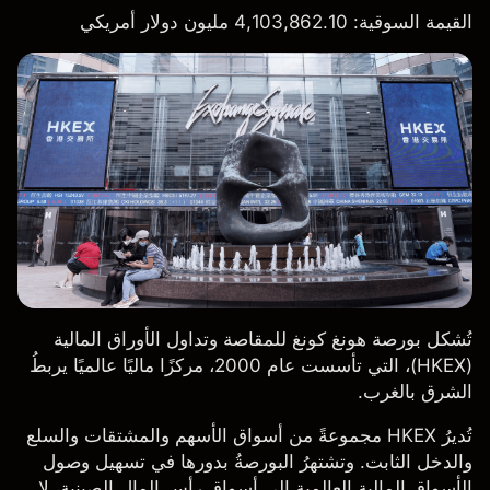
القيمة السوقية
: 4,103,862.10 مليون دولار أمريكي
تُشكل بورصة هونغ كونغ للمقاصة وتداول الأوراق المالية
(HKEX)، التي تأسست عام 2000، مركزًا ماليًا عالميًا يربطُ
الشرق بالغرب.
تُديرُ HKEX مجموعةً من أسواق الأسهم والمشتقات والسلع
والدخل الثابت. وتشتهرُ البورصةُ بدورها في تسهيل وصول
الأسواق المالية العالمية إلى أسواق رأس المال الصينية، لا