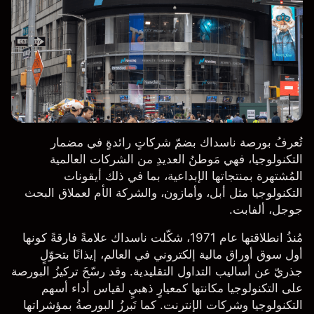
تُعرفُ بورصة ناسداك بضمّ شركاتٍ رائدةٍ في مضمار
التكنولوجيا، فهي مَوطنُ العديدِ من الشركات العالمية
المُشتهرة بمنتجاتها الإبداعية، بما في ذلك أيقونات
التكنولوجيا مثل
أبل
، و
أمازون
، والشركة الأم لعملاق البحث
جوجل، ألفابت.
مُنذُ انطلاقتها عام 1971، شكّلت ناسداك علامةً فارقةً كونها
أول سوق أوراق مالية إلكتروني في العالم، إيذانًا بتحوّلٍ
جذريّ عن أساليب التداول التقليدية. وقد رسّخَ تركيزُ البورصة
على التكنولوجيا مكانتها كمعيارٍ ذهبيٍ لقياس أداء أسهم
التكنولوجيا وشركات الإنترنت. كما تَبرزُ البورصةُ بمؤشراتها