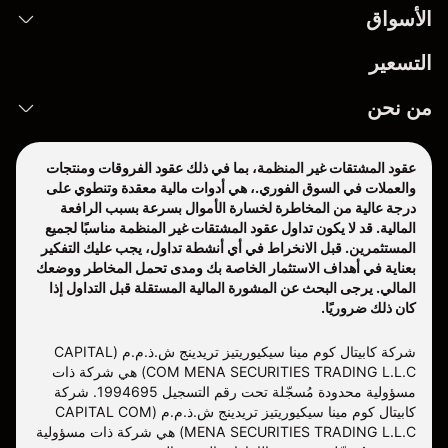
الأسواق
التسعير
من نحن
عقود المشتقات غير المنظمة، بما في ذلك عقود الفروقات ومنتجات
والعملات في السوق الفوري.، هي أدوات مالية معقدة وتنطوي على
درجة عالية من المخاطرة لخسارة الأموال بسرعة بسبب الرافعة
المالية. قد لا يكون تداول عقود المشتقات غير المنظمة مناسبًا لجميع
المستثمرين. قبل الانخراط في أي أنشطة تداول، يجب عليك التفكير
بعناية في أهداف الاستثمار الخاصة بك ومدى تحمل المخاطر ووضعك
المالي. يرجى البحث عن المشورة المالية المستقلة قبل التداول إذا
كان ذلك ضروريًا.
شركة كابيتال كوم مينا سيكيوريتيز تريدينج ش.ذ.م.م (CAPITAL
COM MENA SECURITIES TRADING L.L.C) هي شركة ذات
مسؤولية محدودة مُسجّلة تحت رقم التسجيل 1994695. شركة
كابيتال كوم مينا سيكيوريتيز تريدينج ش.ذ.م.م (CAPITAL COM
MENA SECURITIES TRADING L.L.C) هي شركة ذات مسؤولية