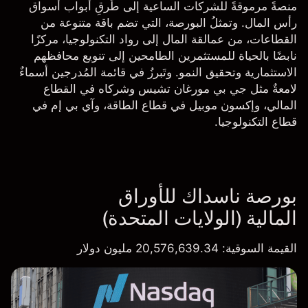
منصةً مرموقةً للشركات الساعية إلى طَرقِ أبواب أسواق
رأس المال. وتمثلُ البورصة، التي تضم باقة متنوعة من
القطاعات، من عمالقة المال إلى رواد التكنولوجيا، مركزًا
نابضًا بالحياة للمستثمرين الطامحين إلى تنويع محافظهم
الاستثمارية وتحقيق النمو. وتَبرزُ في قائمة المُدرجين أسماءٌ
لامعةٌ مثل جي بي مورغان تشيس وشركاه في القطاع
المالي، وإكسون موبيل في قطاع الطاقة، وآي بي إم في
قطاع التكنولوجيا.
بورصة ناسداك للأوراق
المالية (الولايات المتحدة)
القيمة السوقية
: 20,576,639.34 مليون دولار