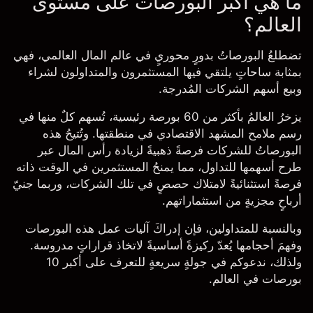
ما هي أكبر البورصات على مستوى
العالم؟
تضطلعُ البورصاتُ بدورٍ محوريٍ في عالم المال العالمي، فهي
بمثابة ساحاتٍ يلتقي فيها المستثمرون والمتداولون لشراء
وبيع أسهم الشركات المُدرجة.
يزخرُ العالمُ بأكثر من 60 بورصة رئيسية، تُسهم كلٌ منها في
رسم ملامح المشهد الاقتصادي في منطقتها. وتُتيحُ هذه
البورصاتُ للشركات فرصةً ذهبيةً لزيادة رأس المال عبر
طرح أسهمها للتداول، مما يمنحُ المستثمرين في الوقت ذاته
فرصةً استثنائيةً لامتلاك حصصٍ في تلك الشركات، وربما جنيّ
أرباحٍ مجزيةٍ من استثماراتهم.
وبالنسبة للمتداولين، فإن إدراكَ آليات عمل هذه البورصات
وفهمَ أحجامها يُعدّ ركيزةً أساسيةً لاتخاذ قراراتٍ مدروسة.
ولذلك، ندعوكم في جولةٍ سريعةٍ للتعرف على أكبر 10
بورصات في العالم.