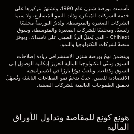
تأسست بورصة شنزن عام 1990، وتشتهرُ بتركيزها على
خدمة الشركات المُبتكرة وذات النمو المُتسارع، ولا سيما
الشركات الصغيرة والمتوسطة. وتُديرُ البورصةُ مجلسًا
رئيسيًا، ومجلسًا للشركات الصغيرة والمتوسطة، وسوق
ChiNext - الذي يُمثلُ الردَّ الصيني على ناسداك، ويوفرُ
منصةً لشركات التكنولوجيا والنمو.
ويتضمنُ نهجُ بورصة شنزن الاستشرافي ريادةَ إصلاحات
السوق وتبنّي التكنولوجيا المالية لتعزيز إمكانية الوصول إلى
السوق وكفاءته. وتلعبُ دورًا بارزًا في الاستراتيجية
الاقتصادية للصين، حيثُ تدعمُ نمو القطاعات الناشئة وتُسهّلُ
تحقيق الطموحات العالمية للشركات الصينية.
هونغ كونغ للمقاصة وتداول الأوراق
المالية