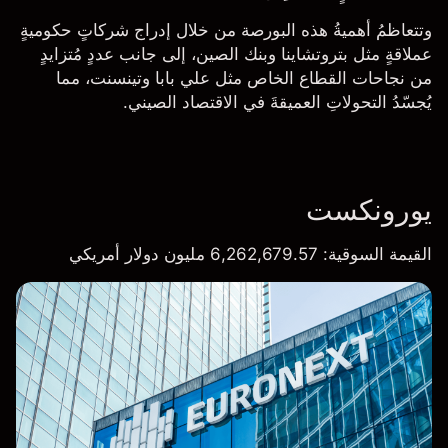
وتتعاظمُ أهميةُ هذه البورصة من خلال إدراج شركاتٍ حكوميةٍ
عملاقةٍ مثل
بتروتشاينا
وبنك الصين، إلى جانب عددٍ مُتزايدٍ
من نجاحات القطاع الخاص مثل
علي بابا
وتينسنت، مما
يُجسّدُ التحولاتِ العميقةَ في الاقتصاد الصيني.
يورونكست
القيمة السوقية
: 6,262,679.57 مليون دولار أمريكي