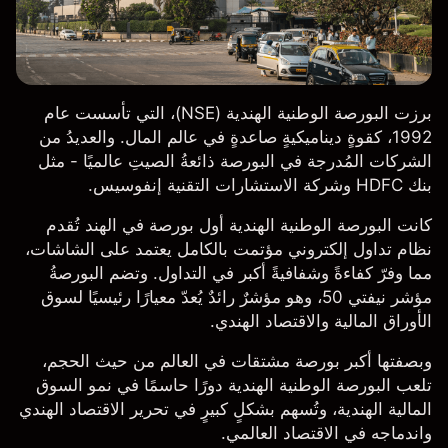
برزت البورصة الوطنية الهندية (NSE)، التي تأسست عام
1992، كقوةٍ ديناميكيةٍ صاعدةٍ في عالم المال. والعديدُ من
الشركات المُدرجة في البورصة ذائعةُ الصيتِ عالميًا - مثل
بنك HDFC
وشركة الاستشارات التقنية
إنفوسيس
.
كانت البورصة الوطنية الهندية أول بورصة في الهند تُقدم
نظام تداول إلكتروني مؤتمت بالكامل يعتمد على الشاشات،
مما وفرّ كفاءةً وشفافيةً أكبر في التداول. وتضم البورصةُ
مؤشر نيفتي 50، وهو مؤشرٌ رائدٌ يُعدّ معيارًا رئيسيًا لسوق
الأوراق المالية والاقتصاد الهندي.
وبصفتها أكبر بورصة مشتقات في العالم من حيث الحجم،
تلعب البورصة الوطنية الهندية دورًا حاسمًا في نمو السوق
المالية الهندية، وتُسهم بشكلٍ كبيرٍ في تحرير الاقتصاد الهندي
واندماجه في الاقتصاد العالمي.