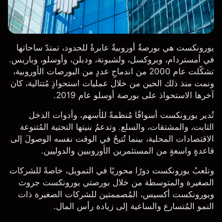
يورونكست هي بورصةٌ أوروبيةٌ عابرةٌ للحدود، تمتدّ ساحاتها
في أمستردام، وبروكسل، ولشبونة، ودبلن، وأوسلو، وباريس.
تشكّلت عام 2000 من اندماجِ عددٍ من البورصات الأوروبية،
ونمت منذ ذلك الحين من خلال عمليات استحواذٍ مُتتالية، كان
آخرها الاستحواذ على بورصة أوسلو عام 2019.
تُدير يورونكست أسواقًا مُنظمةً للأسهم، وأدوات الدخل
الثابت، والمشتقات، والسلع. وتدعمُ بنيتها التحتية المُتنوعة
الاقتصادات المحلية، بينما تُتيحُ في الوقت نفسه الوصولَ إلى
قاعدةٍ واسعةٍ من المستثمرين الأوروبيين والدوليين.
وتلعبُ يورونكست دورًا محوريًا في التمويل، خاصةً للشركات
الصغيرة والمتوسطة من خلال بورصتي يورونكست جروث
ويورونكست أكسيس، المُصممتين للشركات الصغيرة ذات
النمو المُتسارع والساعية إلى زيادة رأس المال.