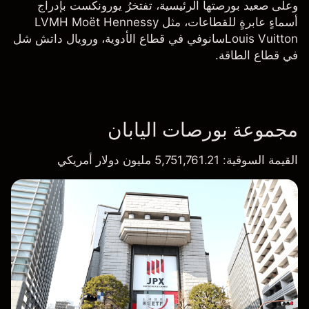
وعلى صعيد بورصتها الرئيسية، تفتخرُ يورونكست بإدراج
أسماءٍ عابرةٍ للقطاعات، مثل
LVMH Moët Hennessy
Louis Vuitton
سانوفي في قطاع الأدوية، و
رويال داتش شل
في قطاع الطاقة.
مجموعة بورصات اليابان
القيمة السوقية
: 5,751,761.21 مليون دولار أمريكي