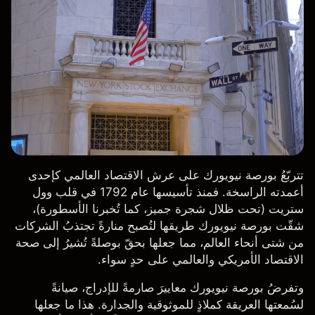
تتربّعُ بورصة نيويورك على عرش الاقتصاد العالمي كإحدى
أعمدته الراسخة. فمنذ تأسيسها عام 1792 في قلب وول
ستريت (تحت ظلال شجرة جميز، كما تُخبرنا الأسطورة)،
شقّت بورصة نيويورك طريقها لتُصبح منارةً تجتذبُ الشركات
من شتى أنحاء العالم، مما جعلها بحقّ بوصلةً تُشيرُ إلى صحة
الاقتصاد الأمريكي والعالمي على حدٍ سواء.
وتفرضُ بورصة نيويورك معاييرَ صارمةً للإدراج، صيانةً
لسُمعتها العريقة كملاذٍ للموثوقية والجدارة. هذا ما جعلها