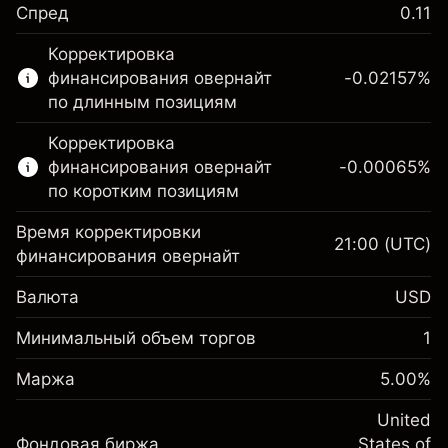
Спред
0.11
Этот финансовый рынок доступен для
Корректировка
торговли CFD.
финансирования овернайт
-0.02157
%
Подробнее о:
по длинным позициям
CFD
Корректировка
финансирования овернайт
-0.00065
%
по коротким позициям
Время корректировки
21:00
(UTC)
финансирования овернайт
Маржа. Ваши
$1,000.00
Валюта
USD
инвестиции
Корректировка за
Минимальный объем торгов
1
-0.021568
овернайт
Маржа. Ваши
%
$1,000.00
Сборы рассчитываются от
Маржа
5.00
%
инвестиции
(-$4.31)
полной стоимости позиции
Корректировка за
United
Размер сделки с левереджем
-0.000654
Фондовая биржа
овернайт
States of