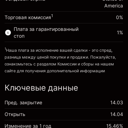
~
$20,000.00
%
Сборы рассчитываются от
America
Средства от левереджа ~ $
$19,000.00
(-$0.13)
полной стоимости позиции
1
Торговая комиссия
0%
Размер сделки с левереджем
Перейти на платформу
~
$20,000.00
Плата за гарантированный
1
%
Средства от левереджа ~ $
$19,000.00
стоп
1
Наша плата за исполнение вашей сделки - это спред,
Перейти на платформу
разница между ценой покупки и продажи. Пожалуйста,
ознакомьтесь с разделом
Комиссии и сборы
на нашем
сайте для получения дополнительной информации
«Комиссии и сборы»
Ключевые данные
Пред. закрытие
14.03
Открыть
14.04
Изменение за 1 год
15.46%