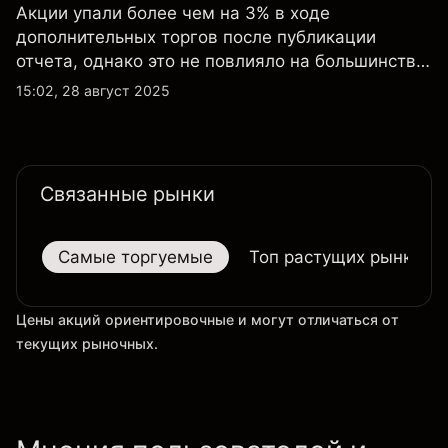
Акции упали более чем на 3% в ходе
дополнительных торгов после публикации
отчета, однако это не повлияло на большинство
ключевых технических индикаторов, а
15:02, 28 август 2025
настроения клиентов по-прежнему остаются
крайне оптимистичными.
Связанные рынки
Самые торгуемые
Топ растущих рынков
Цены акций ориентировочные и могут отличаться от
текущих рыночных.