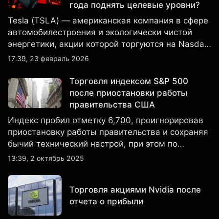
года поднять целевые уровни?
Tesla (TSLA) — американская компания в сфере
автомобилестроения и экологически чистой
энергетики, акции которой торгуются на Nasdaq
и находятся под пристальным вниманием
17:39, 23 февраль 2026
инвесторов в связи с финансовыми
результатами, данными о поставках и развитием
Торговля индексом S&P 500
технологий и производства.
после приостановки работы
правительства США
Индекс пробил отметку 6,700, проигнорировав
приостановку работы правительства и сохраняя
бычий технический настрой, при этом по
настроениям клиенты остаются
13:39, 2 октябрь 2025
преимущественно в длинных позициях.
Торговля акциями Nvidia после
отчета о прибыли