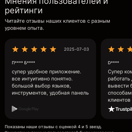
Мнения пользователей и
рейтинги
Читайте отзывы наших клиентов с разным
уровнем опыта.
2025-07-03
П**** Б****
D****
супер удобное приложение.
Супер ко
все интуитивно понятно.
работать
большой выбор языков,
вывести 
инструментов, удобная панель
способам
клиентов
Показаны наши отзывы с оценкой 4 и 5 звезд.