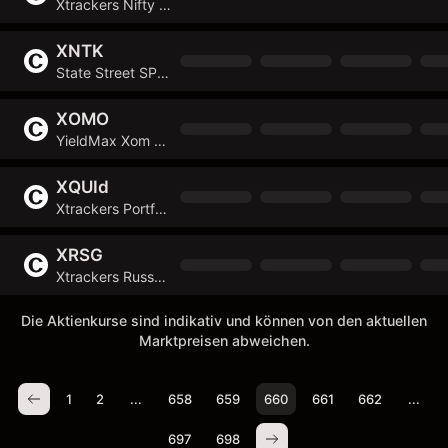
Xtrackers Nifty 50 Swap UCITS ETF
XNTK
State Street SPDR NYSE Technology ETF
XOMO
YieldMax Xom Option Income Strategy ETF
XQUId
Xtrackers Portfolio UCITS ETF
XRSG
Xtrackers Russell 2000 UCITS ETF
Die Aktienkurse sind indikativ und können von den aktuellen
Marktpreisen abweichen.
1
2
...
658
659
660
661
662
...
697
698