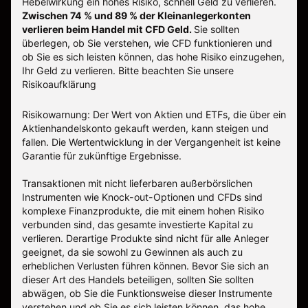
Hebelwirkung ein hohes Risiko, schnell Geld zu verlieren.
Zwischen 74 % und 89 % der Kleinanlegerkonten
verlieren beim Handel mit CFD Geld.
Sie sollten
überlegen, ob Sie verstehen, wie CFD funktionieren und
ob Sie es sich leisten können, das hohe Risiko einzugehen,
Ihr Geld zu verlieren.
Bitte beachten Sie unsere
Risikoaufklärung
Risikowarnung: Der Wert von Aktien und ETFs, die über ein
Aktienhandelskonto gekauft werden, kann steigen und
fallen. Die Wertentwicklung in der Vergangenheit ist keine
Garantie für zukünftige Ergebnisse.
Transaktionen mit nicht lieferbaren außerbörslichen
Instrumenten wie Knock-out-Optionen und CFDs sind
komplexe Finanzprodukte, die mit einem hohen Risiko
verbunden sind, das gesamte investierte Kapital zu
verlieren. Derartige Produkte sind nicht für alle Anleger
geeignet, da sie sowohl zu Gewinnen als auch zu
erheblichen Verlusten führen können. Bevor Sie sich an
dieser Art des Handels beteiligen, sollten Sie sollten
abwägen, ob Sie die Funktionsweise dieser Instrumente
verstehen und ob Sie es sich leisten können, das hohe