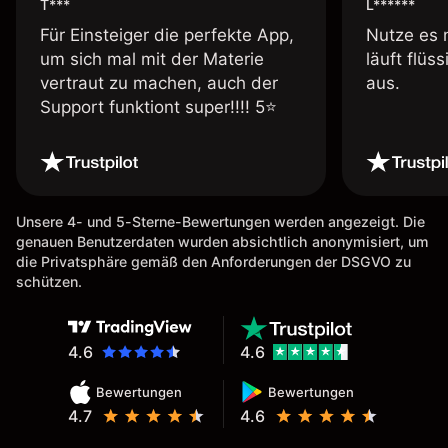
T***
L******
Für Einsteiger die perfekte App,
Nutze es 
um sich mal mit der Materie
läuft flüs
vertraut zu machen, auch der
aus.
Support funktiont super!!!! 5⭐️
Unsere 4- und 5-Sterne-Bewertungen werden angezeigt. Die
genauen Benutzerdaten wurden absichtlich anonymisiert, um
die Privatsphäre gemäß den Anforderungen der DSGVO zu
schützen.
4.6
4.6
Bewertungen
Bewertungen
4.7
4.6