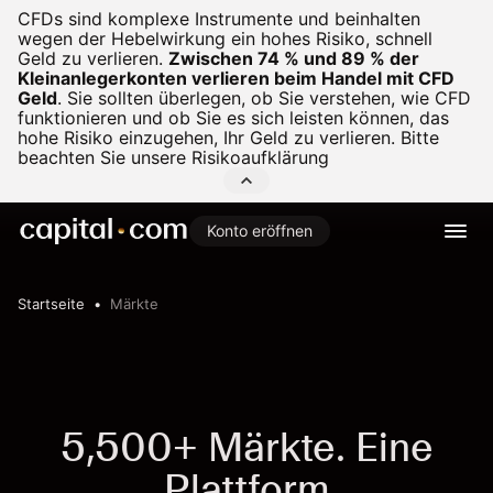
CFDs sind komplexe Instrumente und beinhalten
wegen der Hebelwirkung ein hohes Risiko, schnell
Geld zu verlieren.
Zwischen 74 % und 89 % der
Kleinanlegerkonten verlieren beim Handel mit CFD
Geld
.
Sie sollten überlegen, ob Sie verstehen, wie CFD
funktionieren und ob Sie es sich leisten können, das
hohe Risiko einzugehen, Ihr Geld zu verlieren. Bitte
beachten Sie unsere
Risikoaufklärung
Konto eröffnen
Startseite
Märkte
5,500+ Märkte. Eine
Plattform