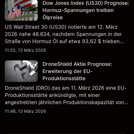
verlässlicher Indikator für zukünftige Ergebnisse.
Dow Jones Index (US30) Prognose:
Hormuz-Spannungen treiben
Ölpreise
US Wall Street 30 (US30) notierte am 12. März
2026 nahe 46.834, nachdem Spannungen in der
Straße von Hormuz Öl auf etwa 93,62 $ trieben
und die US-Arbeitslosigkeit auf 4,4% stieg. Die
11:55, 13 März 2026
Wertentwicklung in der Vergangenheit ist kein
verlässlicher Indikator für zukünftige Ergebnisse.
DroneShield Aktie Prognose:
Erweiterung der EU-
Produktionsstätte
DroneShield (DRO) das am 11. März 2026 eine EU-
Produktionsstätte ankündigte, mit einer
angestrebten jährlichen Produktionskapazität von
etwa 2,4 Mrd. AUD bis Ende 2026. Die
11:48, 13 März 2026
Wertentwicklung in der Vergangenheit ist kein
verlässlicher Indikator für zukünftige Ergebnisse.