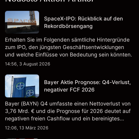
SpaceX-IPO: Rückblick auf den
Rekordbörsengang
Erhalten Sie im Folgenden sämtliche Hintergründe
zum IPO, den jüngsten Geschäftsentwicklungen
und welche Einflüsse von Bedeutung sein könnten.
14:56, 3 August 2026
Bayer Aktie Prognose: Q4-Verlust,
negativer FCF 2026
Bayer (BAYN) Q4 umfasste einen Nettoverlust von
3,76 Mrd. € und die Prognose für 2026 deutet auf
negativen freien Cashflow und ein bereinigtes
EBITDA von 9,6–10,1 Mrd. € hin. Die
12:06, 13 März 2026
Wertentwicklung in der Vergangenheit ist kein