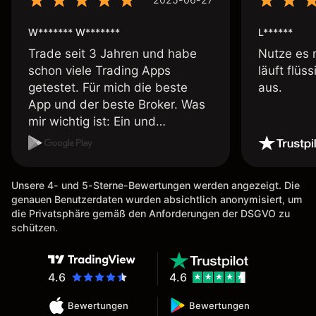
W******* W*******
L******
Trade seit 3 Jahren und habe
Nutze es 
schon viele Trading Apps
läuft flüs
getestet. Für mich die beste
aus.
App und der beste Broker. Was
mir wichtig ist: Ein und
Auszahlungen per Kreditkarte
möglich. Auszahlungen immer
schnell und problemlos. Hedgen
Unsere 4- und 5-Sterne-Bewertungen werden angezeigt. Die
möglich. Berichte, Auszüge OK.
genauen Benutzerdaten wurden absichtlich anonymisiert, um
Eine Diagrammfunktion wie es
die Privatsphäre gemäß den Anforderungen der DSGVO zu
bei Naga ist wäre
schützen.
wünschenswert.
4.6
4.6
Bewertungen
Bewertungen