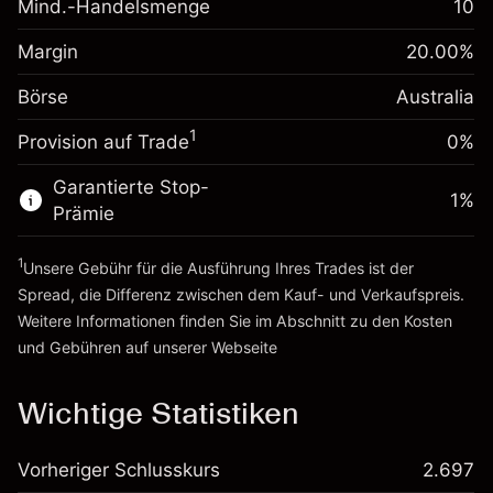
Mind.-Handelsmenge
10
Margin. Ihre Investition
A$1,000.00
Positionswert
Anpassung der
Positionsgröße mit Hebelwirkung
Margin
20.00
%
0.000884
Übernachtfinanzierung
~
A$5,000.00
%
Gebühren aus
Börse
Australia
Geld aus Hebelwirkung ~
A$4,000.00
fremdfinanzierten
(A$0.04)
1
Positionswert
Provision auf Trade
0%
Zur Plattform
Positionsgröße mit Hebelwirkung
Garantierte Stop-
~
A$5,000.00
1
%
Prämie
Geld aus Hebelwirkung ~
A$4,000.00
1
Unsere Gebühr für die Ausführung Ihres Trades ist der
Zur Plattform
Spread, die Differenz zwischen dem Kauf- und Verkaufspreis.
Weitere Informationen finden Sie im Abschnitt zu den
Kosten
und Gebühren
auf unserer Webseite
Kosten und Gebühren
Wichtige Statistiken
Vorheriger Schlusskurs
2.697