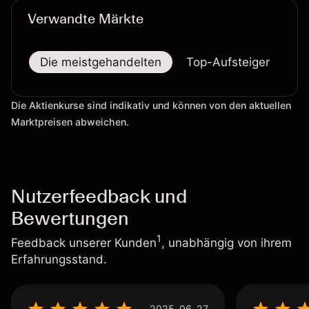
Verwandte Märkte
Die meistgehandelten
Top-Aufsteiger
To
Die Aktienkurse sind indikativ und können von den aktuellen
Marktpreisen abweichen.
Nutzerfeedback und
Bewertungen
1
Feedback unserer Kunden
, unabhängig von ihrem
Erfahrungsstand.
2025-06-27