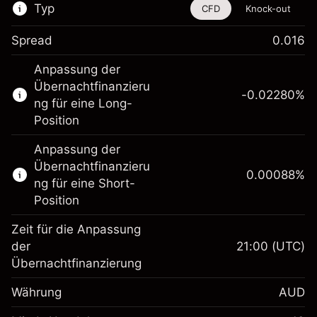
Typ
CFD
Knock-out
Spread
0.016
Dieses Finanzinstrument steht für das Traden
Anpassung der
über CFDs und Knock-outs zur Verfügung.
Übernachtfinanzieru
-0.02280
%
Erfahren Sie mehr über:
ng für eine Long-
Position
CFDs
Knock-outs
Anpassung der
Übernachtfinanzieru
0.00088
%
ng für eine Short-
Position
Zeit für die Anpassung
Margin. Ihre Investition
A$1,000.00
der
21:00
(UTC)
Übernachtfinanzierung
Anpassung der
-0.022801
Übernachtfinanzierung
Währung
AUD
%
Gebühren aus
fremdfinanzierten
(-A$1.14)