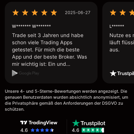
2025-06-27
W******* W*******
L******
Trade seit 3 Jahren und habe
Nutze es 
schon viele Trading Apps
läuft flüs
getestet. Für mich die beste
aus.
App und der beste Broker. Was
mir wichtig ist: Ein und
Auszahlungen per Kreditkarte
möglich. Auszahlungen immer
schnell und problemlos. Hedgen
Unsere 4- und 5-Sterne-Bewertungen werden angezeigt. Die
möglich. Berichte, Auszüge OK.
genauen Benutzerdaten wurden absichtlich anonymisiert, um
Eine Diagrammfunktion wie es
die Privatsphäre gemäß den Anforderungen der DSGVO zu
bei Naga ist wäre
schützen.
wünschenswert.
4.6
4.6