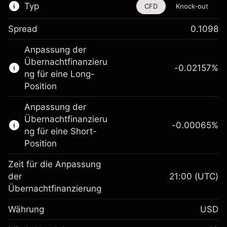
Typ
CFD
Knock-out
Spread
0.1098
Dieses Finanzinstrument steht für das Traden
Anpassung der
über CFDs und Knock-outs zur Verfügung.
Übernachtfinanzieru
-0.02157
%
Erfahren Sie mehr über:
ng für eine Long-
Position
CFDs
Knock-outs
Anpassung der
Übernachtfinanzieru
-0.00065
%
ng für eine Short-
Position
Zeit für die Anpassung
Margin. Ihre Investition
$1,000.00
der
21:00
(UTC)
Übernachtfinanzierung
Anpassung der
-0.021568
Übernachtfinanzierung
Währung
USD
%
Gebühren aus
fremdfinanzierten
(-$1.08)