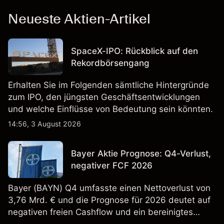
Neueste Aktien-Artikel
SpaceX-IPO: Rückblick auf den
Rekordbörsengang
Erhalten Sie im Folgenden sämtliche Hintergründe
zum IPO, den jüngsten Geschäftsentwicklungen
und welche Einflüsse von Bedeutung sein könnten.
14:56, 3 August 2026
Bayer Aktie Prognose: Q4-Verlust,
negativer FCF 2026
Bayer (BAYN) Q4 umfasste einen Nettoverlust von
3,76 Mrd. € und die Prognose für 2026 deutet auf
negativen freien Cashflow und ein bereinigtes
EBITDA von 9,6–10,1 Mrd. € hin. Die