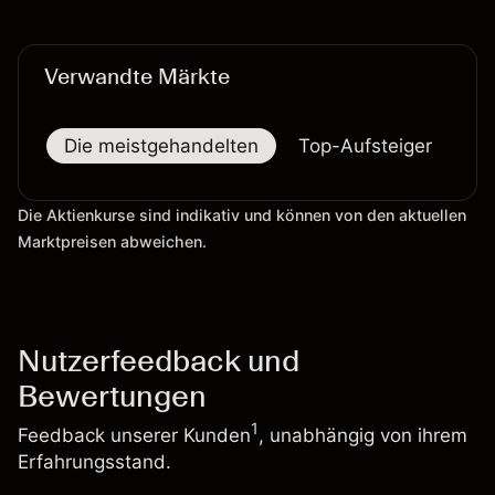
verlässlicher Indikator für zukünftige Ergebnisse.
Verwandte Märkte
Die meistgehandelten
Top-Aufsteiger
To
Die Aktienkurse sind indikativ und können von den aktuellen
Marktpreisen abweichen.
Nutzerfeedback und
Bewertungen
1
Feedback unserer Kunden
, unabhängig von ihrem
Erfahrungsstand.