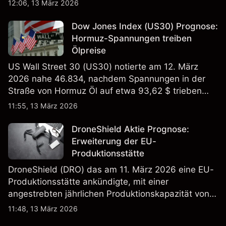
12:06, 13 März 2026
Wertentwicklung in der Vergangenheit ist kein
verlässlicher Indikator für zukünftige Ergebnisse.
Dow Jones Index (US30) Prognose:
Hormuz-Spannungen treiben
Ölpreise
US Wall Street 30 (US30) notierte am 12. März
2026 nahe 46.834, nachdem Spannungen in der
Straße von Hormuz Öl auf etwa 93,62 $ trieben
und die US-Arbeitslosigkeit auf 4,4% stieg. Die
11:55, 13 März 2026
Wertentwicklung in der Vergangenheit ist kein
verlässlicher Indikator für zukünftige Ergebnisse.
DroneShield Aktie Prognose:
Erweiterung der EU-
Produktionsstätte
DroneShield (DRO) das am 11. März 2026 eine EU-
Produktionsstätte ankündigte, mit einer
angestrebten jährlichen Produktionskapazität von
etwa 2,4 Mrd. AUD bis Ende 2026. Die
11:48, 13 März 2026
Wertentwicklung in der Vergangenheit ist kein