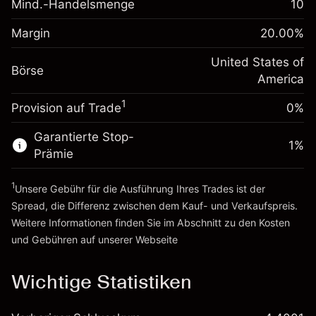
Mind.-Handelsmenge
10
Margin. Ihre Investition
$1,000.00
Positionswert
Anpassung der
Positionsgröße mit Hebelwirkung
Margin
20.00
%
-0.000654
Übernachtfinanzierung
~
$5,000.00
%
Gebühren aus
United States of
Geld aus Hebelwirkung ~
$4,000.00
Börse
fremdfinanzierten
(-$0.03)
America
Positionswert
1
Provision auf Trade
0%
Zur Plattform
Positionsgröße mit Hebelwirkung
~
$5,000.00
Garantierte Stop-
Geld aus Hebelwirkung ~
$4,000.00
1
%
Prämie
1
Zur Plattform
Unsere Gebühr für die Ausführung Ihres Trades ist der
Spread, die Differenz zwischen dem Kauf- und Verkaufspreis.
Weitere Informationen finden Sie im Abschnitt zu den
Kosten
und Gebühren
auf unserer Webseite
Kosten und Gebühren
Wichtige Statistiken