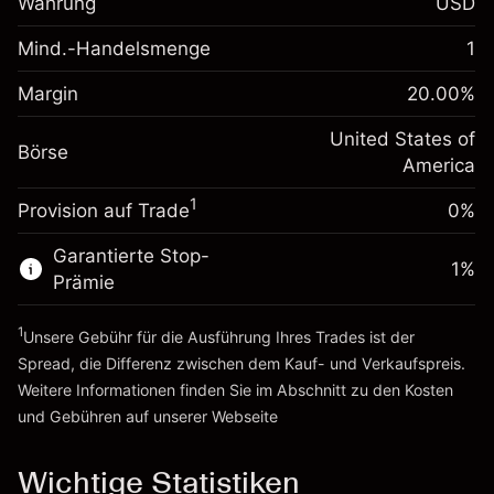
Währung
USD
%
Gebühren aus
fremdfinanzierten
(-$1.08)
Mind.-Handelsmenge
1
Margin. Ihre Investition
$1,000.00
Positionswert
Anpassung der
Positionsgröße mit Hebelwirkung
Margin
20.00
%
-0.000682
Übernachtfinanzierung
~
$5,000.00
%
Gebühren aus
United States of
Geld aus Hebelwirkung ~
$4,000.00
Börse
fremdfinanzierten
(-$0.03)
America
Positionswert
1
Provision auf Trade
0%
Zur Plattform
Positionsgröße mit Hebelwirkung
~
$5,000.00
Garantierte Stop-
Geld aus Hebelwirkung ~
$4,000.00
1
%
Prämie
1
Zur Plattform
Unsere Gebühr für die Ausführung Ihres Trades ist der
Spread, die Differenz zwischen dem Kauf- und Verkaufspreis.
Weitere Informationen finden Sie im Abschnitt zu den
Kosten
und Gebühren
auf unserer Webseite
Kosten und Gebühren
Wichtige Statistiken