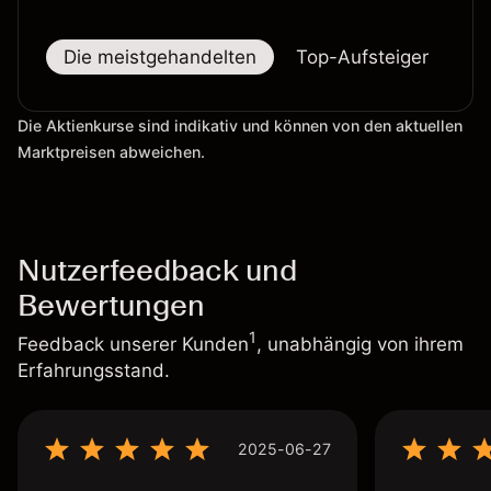
Die meistgehandelten
Top-Aufsteiger
To
Die Aktienkurse sind indikativ und können von den aktuellen
Marktpreisen abweichen.
Nutzerfeedback und
Bewertungen
1
Feedback unserer Kunden
, unabhängig von ihrem
Erfahrungsstand.
2025-06-27