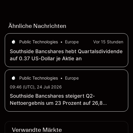
Wertentwicklung in der Vergangenheit ist kein
verlässlicher Indikator für zukünftige Ergebnisse.
Ähnliche Nachrichten
Public Technologies
•
Europe
Vor 15 Stunden
Southside Bancshares hebt Quartalsdividende
auf 0.37 US-Dollar je Aktie an
Public Technologies
•
Europe
09:46 (UTC), 24 Juli 2026
Southside Bancshares steigert Q2-
Nettoergebnis um 23 Prozent auf 26,8
Millionen US-Dollar; Gewinn je Aktie steigt um
25 Prozent auf 0,90 US-Dollar (jeweils gegen
Vorjahr)
Verwandte Märkte