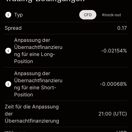
Typ
CFD
Knock-out
Spread
0.17
Dieses Finanzinstrument steht für das Traden
Anpassung der
über CFDs und Knock-outs zur Verfügung.
Übernachtfinanzieru
-0.02154
%
Erfahren Sie mehr über:
ng für eine Long-
Position
CFDs
Knock-outs
Anpassung der
Übernachtfinanzieru
-0.00068
%
ng für eine Short-
Position
Zeit für die Anpassung
Margin. Ihre Investition
$1,000.00
der
21:00
(UTC)
Übernachtfinanzierung
Anpassung der
-0.02154
Übernachtfinanzierung