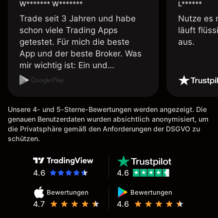
W******* W*******
L******
Trade seit 3 Jahren und habe
Nutze es 
schon viele Trading Apps
läuft flüs
getestet. Für mich die beste
aus.
App und der beste Broker. Was
mir wichtig ist: Ein und
Auszahlungen per Kreditkarte
möglich. Auszahlungen immer
schnell und problemlos. Hedgen
Unsere 4- und 5-Sterne-Bewertungen werden angezeigt. Die
möglich. Berichte, Auszüge OK.
genauen Benutzerdaten wurden absichtlich anonymisiert, um
Eine Diagrammfunktion wie es
die Privatsphäre gemäß den Anforderungen der DSGVO zu
bei Naga ist wäre
schützen.
wünschenswert.
4.6
4.6
Bewertungen
Bewertungen
4.7
4.6