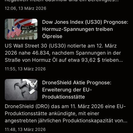
EBITDA von 9,6–10,1 Mrd. € hin. Die
12:06, 13 März 2026
Wertentwicklung in der Vergangenheit ist kein
verlässlicher Indikator für zukünftige Ergebnisse.
Dow Jones Index (US30) Prognose:
Hormuz-Spannungen treiben
Ölpreise
US Wall Street 30 (US30) notierte am 12. März
2026 nahe 46.834, nachdem Spannungen in der
Straße von Hormuz Öl auf etwa 93,62 $ trieben
und die US-Arbeitslosigkeit auf 4,4% stieg. Die
11:55, 13 März 2026
Wertentwicklung in der Vergangenheit ist kein
verlässlicher Indikator für zukünftige Ergebnisse.
DroneShield Aktie Prognose:
Erweiterung der EU-
Produktionsstätte
DroneShield (DRO) das am 11. März 2026 eine EU-
Produktionsstätte ankündigte, mit einer
angestrebten jährlichen Produktionskapazität von
etwa 2,4 Mrd. AUD bis Ende 2026. Die
11:48, 13 März 2026