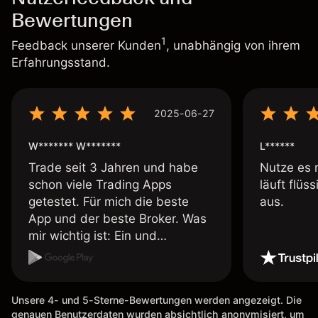
Bewertungen
1
Feedback unserer Kunden
, unabhängig von ihrem
Erfahrungsstand.
2025-06-27
W******* W*******
L******
Trade seit 3 Jahren und habe
Nutze es 
schon viele Trading Apps
läuft flüs
getestet. Für mich die beste
aus.
App und der beste Broker. Was
mir wichtig ist: Ein und
Auszahlungen per Kreditkarte
möglich. Auszahlungen immer
schnell und problemlos. Hedgen
Unsere 4- und 5-Sterne-Bewertungen werden angezeigt. Die
möglich. Berichte, Auszüge OK.
genauen Benutzerdaten wurden absichtlich anonymisiert, um