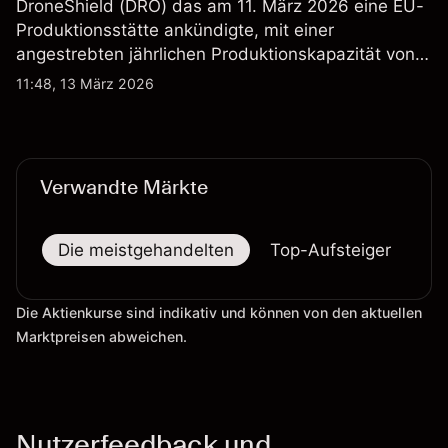
DroneShield (DRO) das am 11. März 2026 eine EU-
Produktionsstätte ankündigte, mit einer
angestrebten jährlichen Produktionskapazität von
etwa 2,4 Mrd. AUD bis Ende 2026. Die
11:48, 13 März 2026
Wertentwicklung in der Vergangenheit ist kein
verlässlicher Indikator für zukünftige Ergebnisse.
Verwandte Märkte
Die meistgehandelten
Top-Aufsteiger
To
Die Aktienkurse sind indikativ und können von den aktuellen
Marktpreisen abweichen.
Nutzerfeedback und