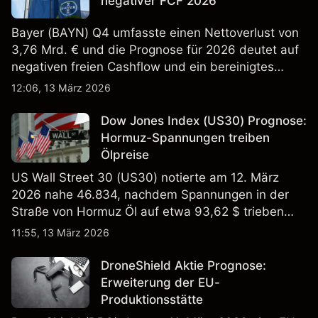
negativer FCF 2026
Bayer (BAYN) Q4 umfasste einen Nettoverlust von
3,76 Mrd. € und die Prognose für 2026 deutet auf
negativen freien Cashflow und ein bereinigtes
EBITDA von 9,6–10,1 Mrd. € hin. Die
12:06, 13 März 2026
Wertentwicklung in der Vergangenheit ist kein
verlässlicher Indikator für zukünftige Ergebnisse.
Dow Jones Index (US30) Prognose:
Hormuz-Spannungen treiben
Ölpreise
US Wall Street 30 (US30) notierte am 12. März
2026 nahe 46.834, nachdem Spannungen in der
Straße von Hormuz Öl auf etwa 93,62 $ trieben
und die US-Arbeitslosigkeit auf 4,4% stieg. Die
11:55, 13 März 2026
Wertentwicklung in der Vergangenheit ist kein
verlässlicher Indikator für zukünftige Ergebnisse.
DroneShield Aktie Prognose:
Erweiterung der EU-
Produktionsstätte