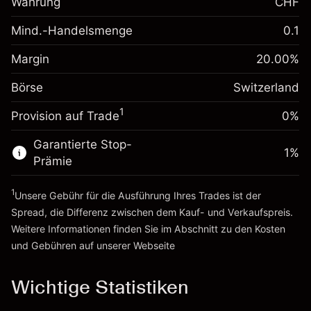
Währung
CHF
Gebühren aus
(-CHF 0.50)
fremdfinanzierten
Mind.-Handelsmenge
0.1
Margin. Ihre Investition
CHF 1,000.00
Positionswert
Anpassung der
Positionsgröße mit Hebelwirkung
Margin
20.00
%
Übernachtfinanzierung
~
CHF 5,000.00
-0.011406
%
Gebühren aus
Börse
Switzerland
Geld aus Hebelwirkung ~
CHF 4,000.00
(-CHF 0.60)
fremdfinanzierten
1
Positionswert
Provision auf Trade
0%
Zur Plattform
Positionsgröße mit Hebelwirkung
Garantierte Stop-
~
CHF 5,000.00
1
%
Prämie
Geld aus Hebelwirkung ~
CHF 4,000.00
1
Unsere Gebühr für die Ausführung Ihres Trades ist der
Zur Plattform
Spread, die Differenz zwischen dem Kauf- und Verkaufspreis.
Weitere Informationen finden Sie im Abschnitt zu den
Kosten
und Gebühren
auf unserer Webseite
Kosten und Gebühren
Wichtige Statistiken