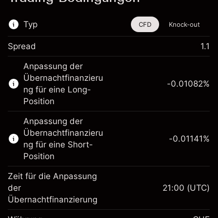
Typ
CFD
Knock-out
Spread
1.1
Dieses Finanzinstrument steht für das Traden
Anpassung der
über CFDs und Knock-outs zur Verfügung.
Übernachtfinanzieru
-0.01082
%
Erfahren Sie mehr über:
ng für eine Long-
Position
CFDs
Knock-outs
Anpassung der
Übernachtfinanzieru
-0.01141
%
ng für eine Short-
Position
Zeit für die Anpassung
Margin. Ihre Investition
CHF 1,000.00
der
21:00
(UTC)
Übernachtfinanzierung
Anpassung der
Übernachtfinanzierung
-0.010816
%