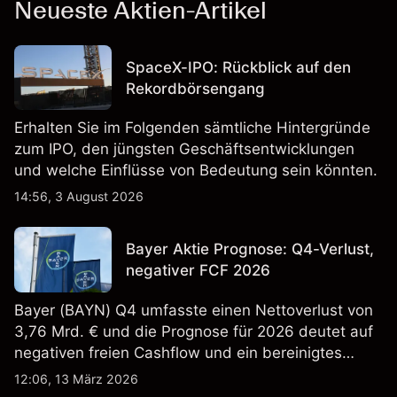
Neueste Aktien-Artikel
SpaceX-IPO: Rückblick auf den
Rekordbörsengang
Erhalten Sie im Folgenden sämtliche Hintergründe
zum IPO, den jüngsten Geschäftsentwicklungen
und welche Einflüsse von Bedeutung sein könnten.
14:56, 3 August 2026
Bayer Aktie Prognose: Q4-Verlust,
negativer FCF 2026
Bayer (BAYN) Q4 umfasste einen Nettoverlust von
3,76 Mrd. € und die Prognose für 2026 deutet auf
negativen freien Cashflow und ein bereinigtes
EBITDA von 9,6–10,1 Mrd. € hin. Die
12:06, 13 März 2026
Wertentwicklung in der Vergangenheit ist kein