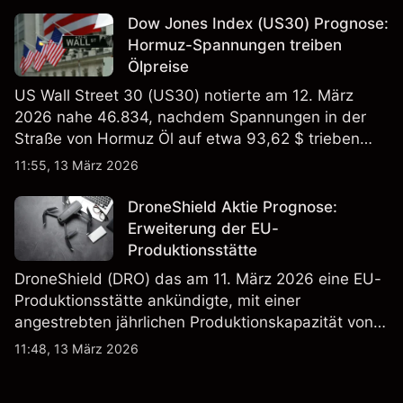
verlässlicher Indikator für zukünftige Ergebnisse.
Dow Jones Index (US30) Prognose:
Hormuz-Spannungen treiben
Ölpreise
US Wall Street 30 (US30) notierte am 12. März
2026 nahe 46.834, nachdem Spannungen in der
Straße von Hormuz Öl auf etwa 93,62 $ trieben
und die US-Arbeitslosigkeit auf 4,4% stieg. Die
11:55, 13 März 2026
Wertentwicklung in der Vergangenheit ist kein
verlässlicher Indikator für zukünftige Ergebnisse.
DroneShield Aktie Prognose:
Erweiterung der EU-
Produktionsstätte
DroneShield (DRO) das am 11. März 2026 eine EU-
Produktionsstätte ankündigte, mit einer
angestrebten jährlichen Produktionskapazität von
etwa 2,4 Mrd. AUD bis Ende 2026. Die
11:48, 13 März 2026
Wertentwicklung in der Vergangenheit ist kein
verlässlicher Indikator für zukünftige Ergebnisse.