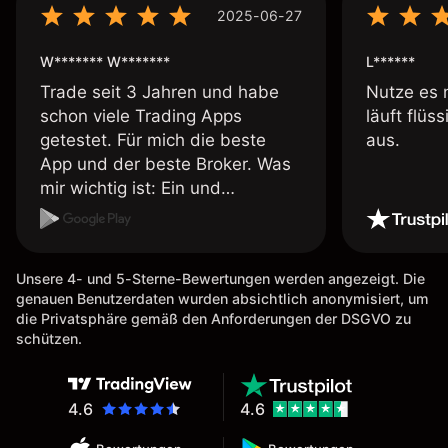
2025-06-27
W******* W*******
L******
Trade seit 3 Jahren und habe
Nutze es 
schon viele Trading Apps
läuft flüs
getestet. Für mich die beste
aus.
App und der beste Broker. Was
mir wichtig ist: Ein und
Auszahlungen per Kreditkarte
möglich. Auszahlungen immer
schnell und problemlos. Hedgen
Unsere 4- und 5-Sterne-Bewertungen werden angezeigt. Die
möglich. Berichte, Auszüge OK.
genauen Benutzerdaten wurden absichtlich anonymisiert, um
Eine Diagrammfunktion wie es
die Privatsphäre gemäß den Anforderungen der DSGVO zu
bei Naga ist wäre
schützen.
wünschenswert.
4.6
4.6