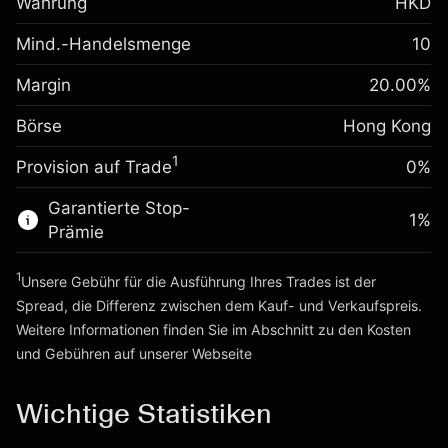
Währung
HKD
Gebühren aus
(-HK$0.91)
fremdfinanzierten
Mind.-Handelsmenge
10
Margin. Ihre Investition
HK$1,000.00
Positionswert
Anpassung der
Positionsgröße mit Hebelwirkung
Margin
20.00
%
Übernachtfinanzierung
~
HK$5,000.00
-0.003762
%
Gebühren aus
Börse
Hong Kong
Geld aus Hebelwirkung ~
HK$4,000.00
(-HK$0.19)
fremdfinanzierten
1
Positionswert
Provision auf Trade
0%
Zur Plattform
Positionsgröße mit Hebelwirkung
Garantierte Stop-
~
HK$5,000.00
1
%
Prämie
Geld aus Hebelwirkung ~
HK$4,000.00
1
Unsere Gebühr für die Ausführung Ihres Trades ist der
Zur Plattform
Spread, die Differenz zwischen dem Kauf- und Verkaufspreis.
Weitere Informationen finden Sie im Abschnitt zu den
Kosten
und Gebühren
auf unserer Webseite
Kosten und Gebühren
Wichtige Statistiken