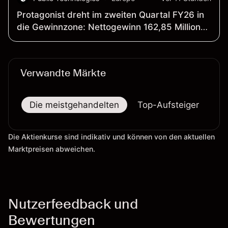
Protagonist dreht im zweiten Quartal FY26 in
die Gewinnzone: Nettogewinn 162,85 Millionen
US-Dollar; Umsatz 213,48 Millionen US-Dollar
Verwandte Märkte
Die meistgehandelten
Top-Aufsteiger
To
Die Aktienkurse sind indikativ und können von den aktuellen
Marktpreisen abweichen.
Nutzerfeedback und
Bewertungen