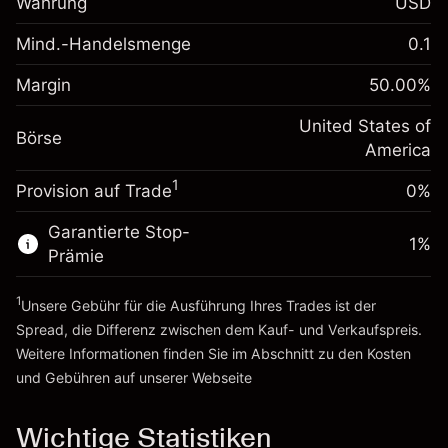
Währung
USD
%
Gebühren aus
fremdfinanzierten
(-$0.43)
Mind.-Handelsmenge
0.1
Margin. Ihre Investition
$1,000.00
Positionswert
Anpassung der
Positionsgröße mit Hebelwirkung
Margin
50.00
%
-0.000626
Übernachtfinanzierung
~
$2,000.00
%
Gebühren aus
United States of
Geld aus Hebelwirkung ~
$1,000.00
Börse
fremdfinanzierten
(-$0.01)
America
Positionswert
1
Provision auf Trade
0%
Zur Plattform
Positionsgröße mit Hebelwirkung
~
$2,000.00
Garantierte Stop-
Geld aus Hebelwirkung ~
$1,000.00
1
%
Prämie
1
Zur Plattform
Unsere Gebühr für die Ausführung Ihres Trades ist der
Spread, die Differenz zwischen dem Kauf- und Verkaufspreis.
Weitere Informationen finden Sie im Abschnitt zu den
Kosten
und Gebühren
auf unserer Webseite
Kosten und Gebühren
Wichtige Statistiken