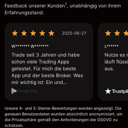
1
Feedback unserer Kunden
, unabhängig von ihrem
Erfahrungsstand.
2025-06-27
W******* W*******
L******
Trade seit 3 Jahren und habe
Nutze es 
schon viele Trading Apps
läuft flüs
getestet. Für mich die beste
aus.
App und der beste Broker. Was
mir wichtig ist: Ein und
Auszahlungen per Kreditkarte
möglich. Auszahlungen immer
schnell und problemlos. Hedgen
Unsere 4- und 5-Sterne-Bewertungen werden angezeigt. Die
möglich. Berichte, Auszüge OK.
genauen Benutzerdaten wurden absichtlich anonymisiert, um
Eine Diagrammfunktion wie es
die Privatsphäre gemäß den Anforderungen der DSGVO zu
bei Naga ist wäre
schützen.