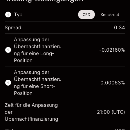
Typ
CFD
Knock-out
Spread
0.34
Dieses Finanzinstrument steht für das Traden
Anpassung der
über CFDs und Knock-outs zur Verfügung.
Übernachtfinanzieru
-0.02160
%
Erfahren Sie mehr über:
ng für eine Long-
Position
CFDs
Knock-outs
Anpassung der
Übernachtfinanzieru
-0.00063
%
ng für eine Short-
Position
Zeit für die Anpassung
Margin. Ihre Investition
$1,000.00
der
21:00
(UTC)
Übernachtfinanzierung
Anpassung der
-0.021596
Übernachtfinanzierung