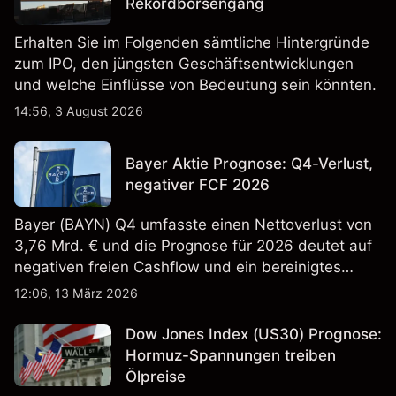
Rekordbörsengang
Erhalten Sie im Folgenden sämtliche Hintergründe
zum IPO, den jüngsten Geschäftsentwicklungen
und welche Einflüsse von Bedeutung sein könnten.
14:56, 3 August 2026
Bayer Aktie Prognose: Q4-Verlust,
negativer FCF 2026
Bayer (BAYN) Q4 umfasste einen Nettoverlust von
3,76 Mrd. € und die Prognose für 2026 deutet auf
negativen freien Cashflow und ein bereinigtes
EBITDA von 9,6–10,1 Mrd. € hin. Die
12:06, 13 März 2026
Wertentwicklung in der Vergangenheit ist kein
verlässlicher Indikator für zukünftige Ergebnisse.
Dow Jones Index (US30) Prognose:
Hormuz-Spannungen treiben
Ölpreise