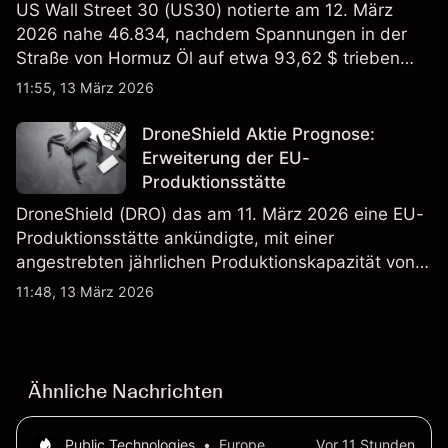
US Wall Street 30 (US30) notierte am 12. März
2026 nahe 46.834, nachdem Spannungen in der
Straße von Hormuz Öl auf etwa 93,62 $ trieben
und die US-Arbeitslosigkeit auf 4,4% stieg. Die
11:55, 13 März 2026
Wertentwicklung in der Vergangenheit ist kein
verlässlicher Indikator für zukünftige Ergebnisse.
DroneShield Aktie Prognose:
Erweiterung der EU-
Produktionsstätte
DroneShield (DRO) das am 11. März 2026 eine EU-
Produktionsstätte ankündigte, mit einer
angestrebten jährlichen Produktionskapazität von
etwa 2,4 Mrd. AUD bis Ende 2026. Die
11:48, 13 März 2026
Wertentwicklung in der Vergangenheit ist kein
verlässlicher Indikator für zukünftige Ergebnisse.
Ähnliche Nachrichten
Public Technologies
•
Europe
Vor 11 Stunden