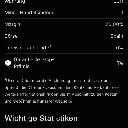
Währung
EUR
%
Gebühren aus
fremdfinanzierten
(-€0.87)
Mind.-Handelsmenge
1
Margin. Ihre Investition
€1,000.00
Positionswert
Anpassung der
Positionsgröße mit Hebelwirkung
Margin
20.00
%
-0.004915
Übernachtfinanzierung
~
€5,000.00
%
Gebühren aus
Börse
Spain
Geld aus Hebelwirkung ~
€4,000.00
fremdfinanzierten
(-€0.25)
1
Positionswert
Provision auf Trade
0%
Zur Plattform
Positionsgröße mit Hebelwirkung
Garantierte Stop-
~
€5,000.00
1
%
Prämie
Geld aus Hebelwirkung ~
€4,000.00
1
Unsere Gebühr für die Ausführung Ihres Trades ist der
Zur Plattform
Spread, die Differenz zwischen dem Kauf- und Verkaufspreis.
Weitere Informationen finden Sie im Abschnitt zu den
Kosten
und Gebühren
auf unserer Webseite
Kosten und Gebühren
Wichtige Statistiken