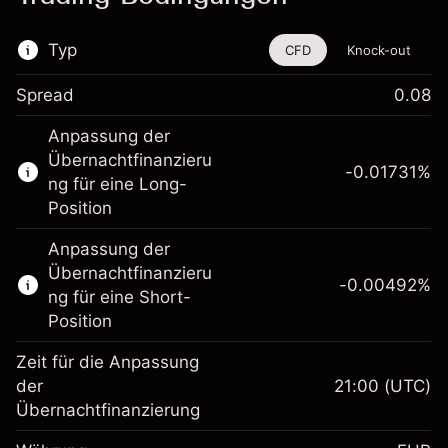
Typ
CFD
Knock-out
Spread
0.08
Dieses Finanzinstrument steht für das Traden
Anpassung der
über CFDs und Knock-outs zur Verfügung.
Übernachtfinanzieru
-0.01731
%
Erfahren Sie mehr über:
ng für eine Long-
Position
CFDs
Knock-outs
Anpassung der
Übernachtfinanzieru
-0.00492
%
ng für eine Short-
Position
Zeit für die Anpassung
Margin. Ihre Investition
€1,000.00
der
21:00
(UTC)
Übernachtfinanzierung
Anpassung der
-0.017307
Übernachtfinanzierung