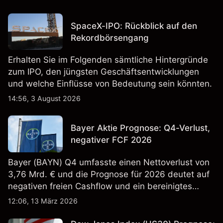
SpaceX-IPO: Rückblick auf den
Rekordbörsengang
Erhalten Sie im Folgenden sämtliche Hintergründe
zum IPO, den jüngsten Geschäftsentwicklungen
und welche Einflüsse von Bedeutung sein könnten.
14:56, 3 August 2026
Bayer Aktie Prognose: Q4-Verlust,
negativer FCF 2026
Bayer (BAYN) Q4 umfasste einen Nettoverlust von
3,76 Mrd. € und die Prognose für 2026 deutet auf
negativen freien Cashflow und ein bereinigtes
EBITDA von 9,6–10,1 Mrd. € hin. Die
12:06, 13 März 2026
Wertentwicklung in der Vergangenheit ist kein
verlässlicher Indikator für zukünftige Ergebnisse.