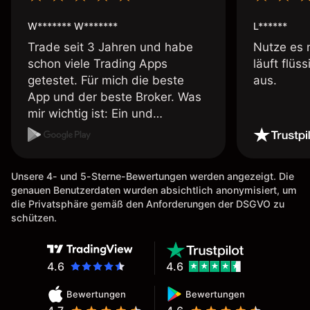
W******* W*******
L******
Trade seit 3 Jahren und habe
Nutze es 
schon viele Trading Apps
läuft flüs
getestet. Für mich die beste
aus.
App und der beste Broker. Was
mir wichtig ist: Ein und
Auszahlungen per Kreditkarte
möglich. Auszahlungen immer
schnell und problemlos. Hedgen
Unsere 4- und 5-Sterne-Bewertungen werden angezeigt. Die
möglich. Berichte, Auszüge OK.
genauen Benutzerdaten wurden absichtlich anonymisiert, um
Eine Diagrammfunktion wie es
die Privatsphäre gemäß den Anforderungen der DSGVO zu
bei Naga ist wäre
schützen.
wünschenswert.
4.6
4.6
Bewertungen
Bewertungen