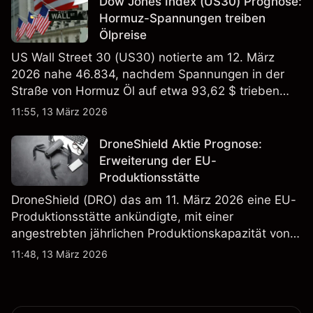
Dow Jones Index (US30) Prognose:
Hormuz-Spannungen treiben
Ölpreise
US Wall Street 30 (US30) notierte am 12. März
2026 nahe 46.834, nachdem Spannungen in der
Straße von Hormuz Öl auf etwa 93,62 $ trieben
und die US-Arbeitslosigkeit auf 4,4% stieg. Die
11:55, 13 März 2026
Wertentwicklung in der Vergangenheit ist kein
verlässlicher Indikator für zukünftige Ergebnisse.
DroneShield Aktie Prognose:
Erweiterung der EU-
Produktionsstätte
DroneShield (DRO) das am 11. März 2026 eine EU-
Produktionsstätte ankündigte, mit einer
angestrebten jährlichen Produktionskapazität von
etwa 2,4 Mrd. AUD bis Ende 2026. Die
11:48, 13 März 2026
Wertentwicklung in der Vergangenheit ist kein
verlässlicher Indikator für zukünftige Ergebnisse.